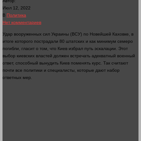
Автор:
Июл 12, 2022
В
Политика
Нет комментариев
Удар вооруженных
сил
Украины (ВСУ) по Новейшей Каховке, в
итоге которого пострадали 80 штатских и как минимум семеро
погибли,
гласит
о том, что Киев избрал путь эскалации. Этот
выбор киевских властей
должен
встречать адекватный военный
ответ, способный вынудить Киев поменять курс. Так считают
почти все политики и специалисты, которые дают набор
ответных мер.