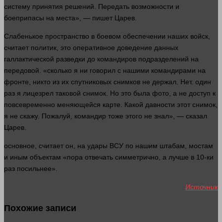
систему принятия решений. Передать
возможности
и
боеприпасы на места», — пишет Царев.
Слабенькое
пространство
в боевом обеспечении
наших
войск,
считает политик, это оперативное доведение данных
галлактической разведки до командиров подразделений на
передовой. «
сколько
я ни
говорил
с нашими командирами на
фронте,
никто
из их спутниковых снимков не держал. Нет.
один
раз я
лицезрел
таковой снимок. Но это была
фото
, а не доступ к
повсевременно меняющейся карте. Какой
давности
этот снимок,
я не скажу. Пожалуй, командир тоже этого не знал», —
сказал
Царев.
основное
, считает он, на удары ВСУ по нашим штабам, мостам
и иным объектам «пора отвечать симметрично, а
лучше
в 10-ки
раз посильнее».
Источник
Похожие записи