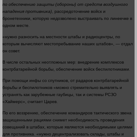
по обеспечению защиты
(обороны)
от средств воздушного
нападения противника)
, рассредоточение войск и
бронетехники, которую
недозволено
выстраивать по линеечке в
одном
месте
.
«
нужно
разносить на местности штабы и радиоцентры, по
которым вычисляют местопребывание
наших
штабов», — отдал
он совет.
В числе остальных неотложных мер: внедрение комплексов
контрбатарейной борьбы, обеспечение войск беспилотниками.
При помощи
инфы
со спутников, от радаров контрбатарейной
борьбы и беспилотников «можно
стремительно
выявлять и
устранять как зарубежные гаубицы, так и
системы
РСЗО
«Хаймерс», считает Царев.
По его воззрению, обеспечение командиров тактического звена
защищенными рациями снимет необходимость проведения
совещаний в штабах, которые являются необходимыми целями
для противника. «
нужно
децентрализовать склады, штабы и