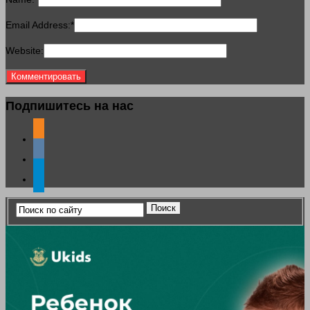
Email Address:
*
Website:
Подпишитесь на нас
odnoklassniki
vkontakte
telegram