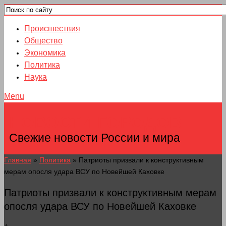
Происшествия
Общество
Экономика
Политика
Наука
Menu
НОВОСТИ ГОРОДОВ
Свежие новости России и мира
Главная
»
Политика
»
Патриоты призвали к конструктивным
мерам опосля удара ВСУ по Новейшей Каховке
Патриоты призвали к конструктивным мерам
опосля удара ВСУ по Новейшей Каховке