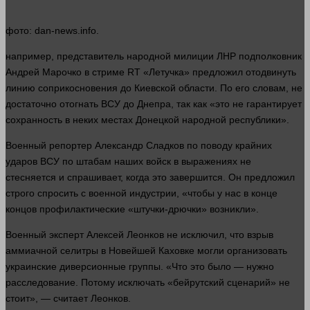
фото
: dan-news.info.
например
, представитель народной милиции ЛНР подполковник
Андрей Марочко в стриме RT «Летучка» предложил отодвинуть
линию соприкосновения до Киевской
области
. По его словам, не
достаточно отогнать ВСУ до Днепра, так как «это не гарантирует
сохранность в неких местах Донецкой народной республики».
Военный репортер Александр Сладков по поводу крайних
ударов ВСУ по штабам
наших
войск в выражениях не
стесняется и
спрашивает
, когда это завершится. Он предложил
строго спросить с военной индустрии, «чтобы у нас в конце
концов профилактические «штучки-дрючки» возникли».
Военный
эксперт
Алексей Леонков не исключил, что взрыв
аммиачной селитры в Новейшей Каховке
могли
организовать
украинские диверсионные группы. «Что это было —
нужно
расследование. Потому исключать «бейрутский сценарий» не
стоит», — считает Леонков.