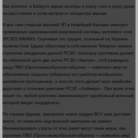
Как понятно, в Бейруте взрыв селитры в порту снес в труху
дома
на расстоянии в сотки
метров
от эпицентра взрыва.
И все таки главный версией ЧП в Новейшей Каховке именуют
применение американской реактивной
системы
залпового огня
(РСЗО) HIMARS. Оценивая это
орудие
, опальный на Украине
политик Олег Царев обрисовал в собственном Telegram-канале
стратегию внедрения данной РСЗО: поначалу противник делает
по избранной цели два залпа РСЗО «Ураган», чтоб разрядить
нашу ПВО
(Противовоздушная оборона — комплекс мер по
обеспечению защиты
(обороны)
от средств воздушного
нападения противника)
, а опосля этого делает залп наиболее
дорогими и точными ракетами РСЗО «Хаймерс». При всем этом,
пишет он, любой комплекс аккомпанирует зарубежный военный,
который вводит координаты.
По словам Царева, заморочек новое
орудие
ВСУ нам доставит
много
, но поменять ход военной кампании не сумеет.
Минимизировать утраты от этих ракет могут такие меры, как
усиление ПВО
(Противовоздушная оборона — комплекс мер