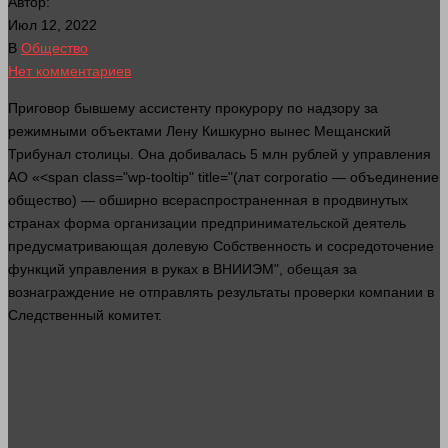
Автор:
Июл 12, 2022
В
Общество
Нет комментариев
Приговор бывшему ассистенту прокурору по надзору за
режимными объектами Лену Кишкурно вынес Мещанский
Трибунал
столицы. Она добивалась 5 млн
рублей
у управления
АО «<span class="wp-tooltip" title="(лат corporatio — объединение
общество
) — обширно всераспространенная в продвинутых
странах форма организации предпринимательской
деятель
предусматривающая долевую
Собственность
и сосредоточение
функций управления в
руках
в ВНИИЭМ", обещая за
вознаграждение не отправлять результаты проверки
компании
в
Следственный комитет.