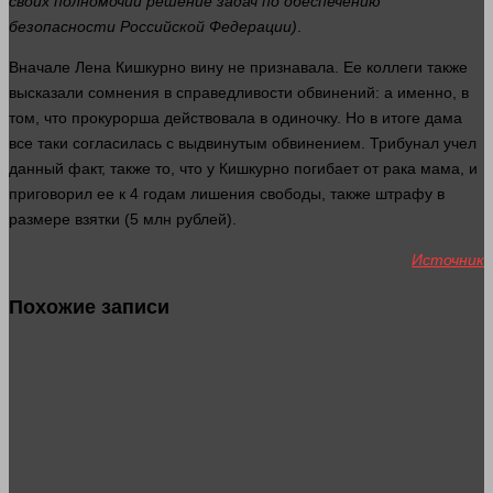
своих полномочий решение задач по обеспечению
безопасности Российской Федерации)
.
Вначале Лена Кишкурно вину не признавала. Ее коллеги также
высказали сомнения в справедливости обвинений: а именно, в
том, что прокурорша действовала в одиночку. Но в итоге
дама
все таки согласилась с выдвинутым обвинением.
Трибунал
учел
данный факт, также то, что у Кишкурно погибает от рака
мама
, и
приговорил ее к 4 годам лишения свободы, также штрафу в
размере взятки (5 млн
рублей
).
Источник
Похожие записи