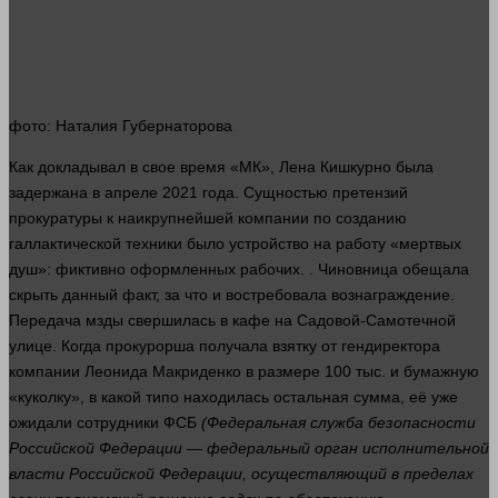
фото
: Наталия Губернаторова
Как докладывал в свое
время
«МК», Лена Кишкурно была
задержана в апреле 2021
года
. Сущностью претензий
прокуратуры к наикрупнейшей
компании
по созданию
галлактической
техники
было устройство на
работу
«мертвых
душ»: фиктивно оформленных рабочих. . Чиновница обещала
скрыть данный факт, за что и востребовала вознаграждение.
Передача мзды свершилась в кафе на Садовой-Самотечной
улице
. Когда прокурорша получала взятку от гендиректора
компании
Леонида Макриденко в размере 100 тыс. и бумажную
«куколку», в какой типо находилась остальная сумма, её уже
ожидали сотрудники ФСБ
(Федеральная служба безопасности
Российской Федерации — федеральный
орган
исполнительной
власти
Российской Федерации, осуществляющий в пределах