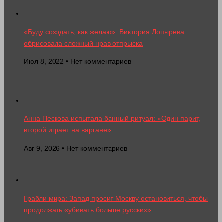
«Буду созодать, как желаю»: Виктория Лопырева
обрисовала сложный нрав отпрыска
Июл 8, 2022 • Нет комментариев
Анна Пескова испытала банный ритуал: «Один парит,
второй играет на варгане».
Авг 9, 2026 • Нет комментариев
Грабли мира: Запад просит Москву остановиться, чтобы
продолжать «убивать больше русских»