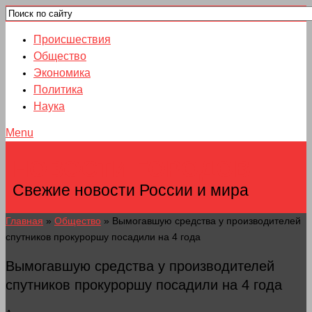
Происшествия
Общество
Экономика
Политика
Наука
Menu
НОВОСТИ ГОРОДОВ
Свежие новости России и мира
Главная
»
Общество
»
Вымогавшую средства у производителей
спутников прокуроршу посадили на 4 года
Вымогавшую средства у производителей
спутников прокуроршу посадили на 4 года