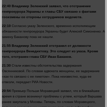
22:40 Владимир Зеленский заявил, что отстранение
генпрокурора Украины и главы СБУ связано с фактами
госизмены со
стороны
сотрудников ведомств.
22:10
Согласно указу Зеленского, временно исполняющим
обязанности генпрокурора Украины будет Алексей Симоненко. А
замену Баканову пока не нашли.
21:55 Владимир Зеленский отстранил от должности
генпрокурора Венедиктову. Это следует из указа. Кроме
того, отстранен глава СБУ Иван Баканов.
21:30
Стали известны обстоятельства задержания
Овсянниковой. По словам адвоката женщины, ее задержание
«как-то связано с ее пикетом». Пока неизвестно, куда ее
отвезли, передает РИА Новости.
20:54
Премьер Польши Моравецкий заявил, что в ближайшее
время
в стране возникнут проблемы с углем, который Варшава
ранее закупала у Москвы. Теперь, по словам Моравецкого,