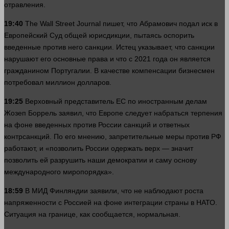
отравления.
19:40
The Wall Street Journal пишет, что Абрамович подал иск в
Европейский
Суд
общей юрисдикции, пытаясь оспорить
введенные против него санкции. Истец указывает, что санкции
нарушают его основные
права
и что с 2021
года
он является
гражданином Португалии. В качестве компенсации бизнесмен
потребовал миллион
долларов
.
19:25
Верховный представитель ЕС по иностранным делам
Жозеп Боррель заявил, что Европе следует набраться терпения
на фоне введенных против России санкций и ответных
контрсанкций. По его мнению, запретительные меры против РФ
работают, и «позволить России одержать верх —
значит
позволить ей разрушить наши демократии и саму основу
международного миропорядка».
18:59
В МИД Финляндии заявили, что не наблюдают роста
напряженности с Россией на фоне интеграции
страны
в НАТО.
Ситуация на границе, как сообщается, нормальная.