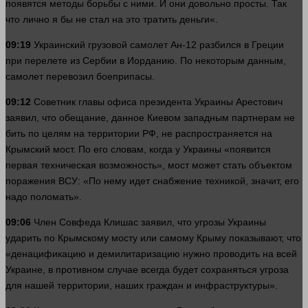
появятся
методы
борьбы с ними. И они довольно просты. Так
что лично я бы не
стал
на это тратить
деньги
«.
09:19
Украинский грузовой самолет Ан-12 разбился в Греции
при перелете из Сербии в Иорданию. По некоторым данным,
самолет перевозил боеприпасы.
09:12
Советник главы офиса президента Украины Арестович
заявил, что обещание, данное Киевом западным партнерам не
бить по целям на территории РФ, не распространяется на
Крымский мост. По его словам, когда у Украины «появится
первая техническая возможность», мост может стать объектом
поражения
ВСУ: «По нему
идет
снабжение техникой,
значит
, его
надо поломать».
09:06
Член Совфеда Клишас заявил, что угрозы Украины
ударить по Крымскому мосту или самому Крыму показывают, что
«денацификацию и демилитаризацию
нужно
проводить на всей
Украине, в противном
случае
всегда будет сохраняться угроза
для нашей территории,
наших
граждан и инфраструктуры».