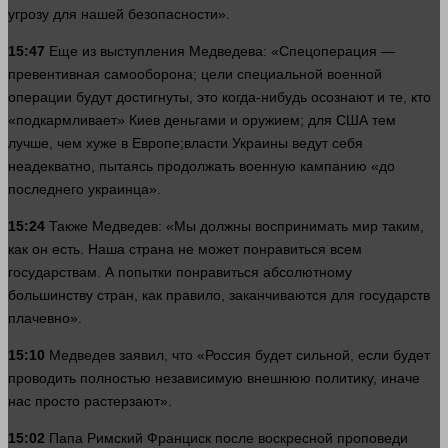
угрозу для нашей безопасности».
15:47
Еще из выступления Медведева: «Спецоперация —
превентивная самооборона; цели специальной военной
операции будут достигнуты, это когда-нибудь осознают и те, кто
«подкармливает» Киев
деньгами
и оружием; для США тем
лучше
, чем хуже в Европе;
власти
Украины ведут себя
неадекватно, пытаясь продолжать военную кампанию «до
последнего украинца».
15:24
Также Медведев: «Мы должны воспринимать
мир
таким,
как он есть. Наша страна не может понравиться всем
государствам. А попытки понравиться абсолютному
большинству стран, как
правило
, заканчиваются для государств
плачевно».
15:10
Медведев заявил, что «Россия будет сильной, если будет
проводить полностью независимую внешнюю политику, иначе
нас просто растерзают».
15:02
Папа Римский Франциск после воскресной проповеди