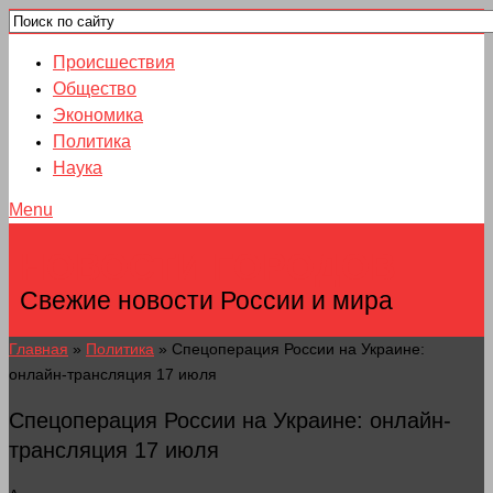
Происшествия
Общество
Экономика
Политика
Наука
Menu
НОВОСТИ ГОРОДОВ
Свежие новости России и мира
Главная
»
Политика
»
Спецоперация России на Украине:
онлайн-трансляция 17 июля
Спецоперация России на Украине: онлайн-
трансляция 17 июля