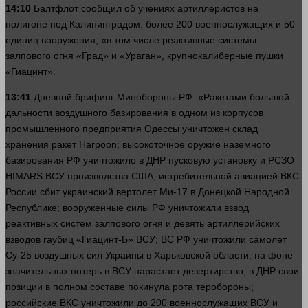
14:10
Балтфлот сообщил об учениях артиллеристов на
полигоне под Калининградом: более 200 военнослужащих и 50
единиц вооружения, «в том числе реактивные
системы
залпового огня «Град» и «Ураган», крупнокалиберные пушки
«Гиацинт».
13:41
Дневной брифинг Минобороны РФ: «Ракетами
большой
дальности воздушного базирования в одном из корпусов
промышленного предприятия Одессы уничтожен склад
хранения ракет Harpoon; высокоточное
оружие
наземного
базирования РФ уничтожило в ДНР пусковую установку и РСЗО
HIMARS ВСУ производства США; истребительной авиацией ВКС
России сбит украинский вертолет Ми-17 в Донецкой Народной
Республике; вооруженные силы РФ уничтожили взвод
реактивных систем залпового огня и девять артиллерийских
взводов гаубиц «Гиацинт-Б» ВСУ; ВС РФ уничтожили самолет
Су-25 воздушных
сил
Украины в Харьковской
области
; на фоне
значительных потерь в ВСУ нарастает дезертирство, в ДНР свои
позиции в полном составе покинула рота теробороны;
российские ВКС уничтожили до 200 военнослужащих ВСУ и