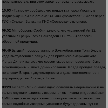
неисправностью, при этом
характер
груза не раскрывают.
10:03
«Газпром» сообщил, что подает газ через Украину в
подтвержденном ею объеме: 41 млн кубометров 17 июля через
ГИС «Суджа». Заявка на ГИС «Сосновка» отклонена.
09:52
Минобороны Сербии заявило, что украинский Ан-12,
упавший в Греции, вез в Бангладеш 11,5 тонны сербской
оборонной продукции.
09:49
Бывший премьер-министр Великобритании Тони Блэр в
ходе выступления с лекцией для британско-американского
Фонда Дитчли заявил, что
совсем
скоро
мир
перестанет быть
монополярным и эпоха доминирования Запада пройдет.
правда
,
по словам Блэра, к двухполярности и даже многополярности
мир
приведет не Россия, а Китая.
09:29
эксперт
«МК» оценил идею ослеплять американские и не
только спутники-шпионы лазером, о чем писали ряд российских
СМИ: «
здесь
есть
один
нюанс, о котором часто забывают: как
только подобные лазерные установки будут сделаны, тут же