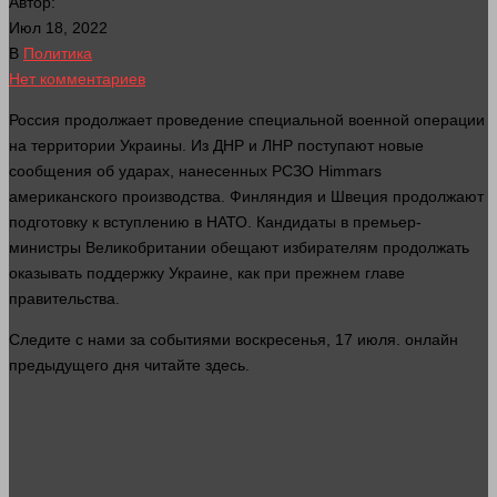
Автор:
Июл 18, 2022
В
Политика
Нет комментариев
Россия продолжает проведение специальной военной операции
на территории Украины. Из ДНР и ЛНР поступают новые
сообщения об ударах, нанесенных РСЗО Himmars
американского производства. Финляндия и Швеция продолжают
подготовку к вступлению в НАТО. Кандидаты в премьер-
министры Великобритании обещают избирателям продолжать
оказывать поддержку Украине, как при прежнем главе
правительства.
Следите с нами за событиями воскресенья, 17 июля.
онлайн
предыдущего
дня
читайте
здесь
.