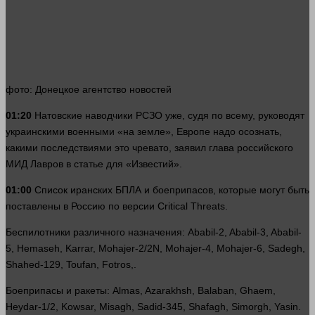
фото
: Донецкое агентство новостей
01:20
Натовские наводчики РСЗО уже, судя по всему, руководят
украинскими военными «на земле», Европе надо осознать,
какими последствиями это чревато, заявил глава российского
МИД Лавров в статье для «Известий».
01:00
Список иранских БПЛА и боеприпасов, которые могут быть
поставлены в Россию по версии Critical Threats.
Беспилотники различного назначения: Ababil-2, Ababil-3, Ababil-
5, Hemaseh, Karrar, Mohajer-2/2N, Mohajer-4, Mohajer-6, Sadegh,
Shahed-129, Toufan, Fotros,.
Боеприпасы и ракеты: Almas, Azarakhsh, Balaban, Ghaem,
Heydar-1/2, Kowsar, Misagh, Sadid-345, Shafagh, Simorgh, Yasin.