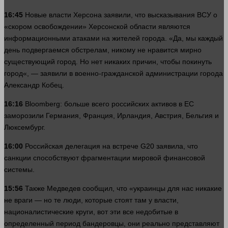
16:45
Новые
власти
Херсона заявили, что высказывания ВСУ о
«скором освобождении» Херсонской
области
являются
информационными атаками на жителей города. «Да, мы каждый
день
подвергаемся обстрелам, никому не нравится мирно
существующий
город
. Но нет никаких причин, чтобы покинуть
город
«, — заявили в военно-гражданской администрации города
Александр Кобец.
16:16
Bloomberg:
больше
всего российских активов в ЕС
заморозили Германия, Франция, Ирландия, Австрия, Бельгия и
Люксембург.
16:00
Российская делегация на встрече G20 заявила, что
санкции способствуют фрагментации мировой финансовой
системы
.
15:56
Также Медведев сообщил, что «украинцы для нас никакие
не враги — но те
люди
, которые стоят там у
власти
,
националистические круги, вот эти все недобитые в
определенный период бандеровцы, они реально представляют