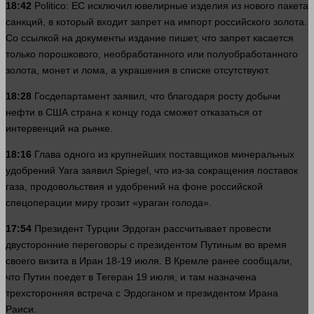
18:42
Politico: ЕС исключил ювелирные изделия из нового пакета
санкций, в который входит
запрет
на импорт российского золота.
Со ссылкой на документы издание пишет, что
запрет
касается
только порошкового, необработанного или полуобработанного
золота, монет и лома, а украшения в списке отсутствуют.
18:28
Госдепартамент заявил, что благодаря росту добычи
нефти в США страна к концу
года
сможет отказаться от
интервенций на рынке.
18:16
Глава
одного
из крупнейших поставщиков минеральных
удобрений Yara заявил Spiegel, что из-за сокращения поставок
газа, продовольствия и удобрений на фоне российской
спецоперации миру грозит «ураган голода».
17:54
Президент Турции Эрдоган рассчитывает провести
двусторонние переговоры с президентом Путиным во
время
своего визита в Иран 18-19 июля. В Кремле ранее сообщали,
что Путин поедет в Тегеран 19 июля, и там назначена
трехсторонняя встреча с Эрдоганом и президентом Ирана
Раиси.