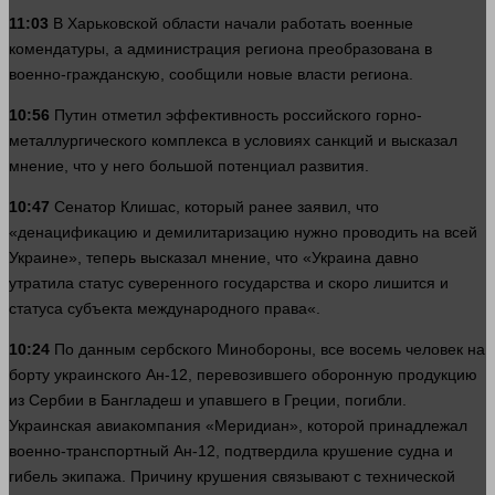
11:03
В Харьковской
области
начали
работать
военные
комендатуры, а администрация региона преобразована в
военно-гражданскую, сообщили новые
власти
региона.
10:56
Путин отметил эффективность российского горно-
металлургического комплекса в условиях санкций и высказал
мнение, что у него
большой
потенциал
развития
.
10:47
Сенатор Клишас, который ранее заявил, что
«денацификацию и демилитаризацию
нужно
проводить на всей
Украине», теперь высказал мнение, что «Украина
давно
утратила статус суверенного государства и скоро лишится и
статуса субъекта международного
права
«.
10:24
По данным сербского Минобороны, все восемь
человек
на
борту украинского Ан-12, перевозившего оборонную продукцию
из Сербии в Бангладеш и упавшего в Греции, погибли.
Украинская авиакомпания «Меридиан», которой принадлежал
военно-транспортный Ан-12, подтвердила крушение судна и
гибель экипажа. Причину крушения связывают с технической