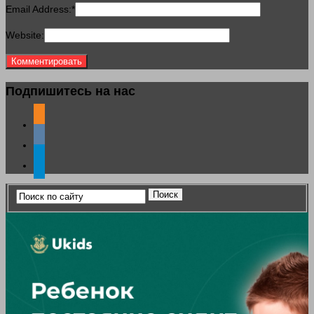
Email Address:
*
Website:
Подпишитесь на нас
odnoklassniki
vkontakte
telegram