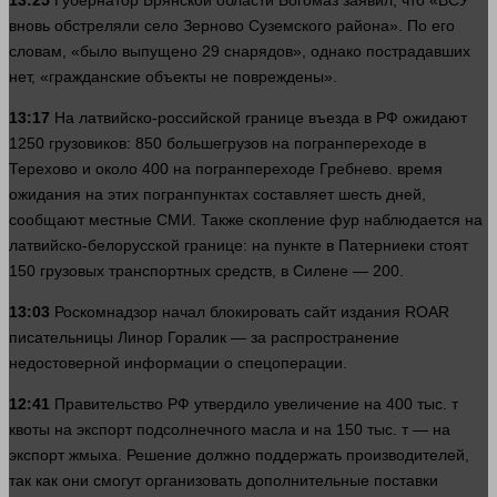
13:25
Губернатор Брянской
области
Богомаз заявил, что «ВСУ
вновь обстреляли село Зерново Суземского района». По его
словам, «было выпущено 29 снарядов», однако пострадавших
нет, «гражданские объекты не повреждены».
13:17
На латвийско-российской границе въезда в РФ ожидают
1250 грузовиков: 850 большегрузов на погранпереходе в
Терехово и около 400 на погранпереходе Гребнево.
время
ожидания на этих погранпунктах составляет шесть дней,
сообщают местные СМИ. Также скопление фур наблюдается на
латвийско-белорусской границе: на пункте в Патерниеки стоят
150 грузовых транспортных средств, в Силене — 200.
13:03
Роскомнадзор начал блокировать
сайт
издания ROAR
писательницы Линор Горалик — за распространение
недостоверной
информации
о спецоперации.
12:41
Правительство РФ утвердило увеличение на 400 тыс. т
квоты на экспорт подсолнечного масла и на 150 тыс. т — на
экспорт жмыха. Решение должно поддержать производителей,
так как они смогут организовать дополнительные поставки