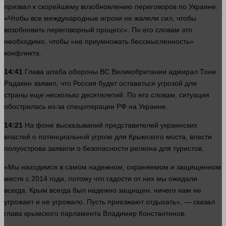
призвал к скорейшему возобновлению переговоров по Украине:
«Чтобы все международные игроки не жалели
сил
, чтобы
возобновить переговорный
процесс
«. По его словам это
необходимо, чтобы «не приумножать бессмысленность»
конфликта.
14:41
Глава штаба обороны ВС Великобритании адмирал Тони
Радакин заявил, что Россия будет оставаться угрозой для
страны
еще
несколько
десятилетий. По его словам, ситуация
обострилась из-за спецоперации РФ на Украине.
14:21
На фоне высказываний представителей украинских
властей о потенциальной угрозе для Крымского моста,
власти
полуострова заявили о безопасности региона для туристов.
«Мы находимся в самом надежном, охраняемом и защищенном
месте
с 2014
года
, потому что гадости от них мы ожидали
всегда. Крым всегда был надежно защищен.
ничего
нам не
угрожает и не угрожало. Пусть приезжают отдыхать», —
сказал
глава крымского парламента Владимир Константинов.