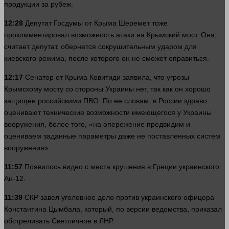
продукции за рубеж.
12:28
Депутат Госдумы от Крыма Шеремет тоже
прокомментировал возможность атаки на Крымский мост. Она,
считает депутат, обернется сокрушительным ударом для
киевского режима, после которого он не сможет оправиться.
12:17
Сенатор от Крыма Ковитиди заявила, что угрозы
Крымскому мосту со
стороны
Украины нет, так как он хорошо
защищен российскими ПВО. По ее словам, в России здраво
оценивают технические
возможности
имеющегося у Украины
вооружения, более того, «на опережение предвидим и
оцениваем заданные параметры даже не поставленных систем
вооружения».
11:57
Появилось
видео
с места крушения в Греции украинского
Ан-12.
11:39
СКР завел уголовное дело против украинского офицера
Константина Цымбала, который, по версии ведомства, приказал
обстреливать Светличное в ЛНР.