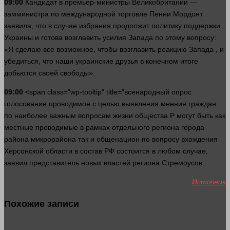
09:00
Кандидат в премьер-министры Великобритании —
замминистра по международной торговле Пенни Мордонт
заявила, что в
случае
избрания продолжит политику поддержки
Украины и готова возглавить усилия Запада по этому вопросу:
«Я сделаю все возможное, чтобы возглавить реакцию Запада , и
убедиться, что наши украинские друзья в конечном итоге
добьются своей свободы».
09:00
<span class="wp-tooltip" title="всенародный опрос
голосование проводимое с целью выявления мнения граждан
по наиболее важным вопросам жизни общества Р могут быть как
местные проводимые в рамках отдельного региона города
района микрорайона так и общенацион по вопросу вхождения
Херсонской
области
в состав РФ состоится в любом
случае
,
заявил представитель новых властей региона Стремоусов.
Источник
Похожие записи