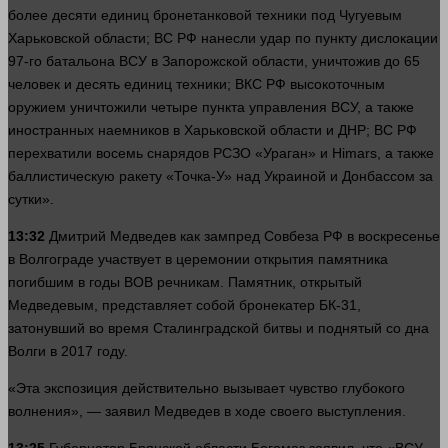
более десяти единиц бронетанковой
техники
под Чугуевым
Харьковской
области
; ВС РФ нанесли удар по пункту дислокации
97-го батальона ВСУ в Запорожской
области
, уничтожив до 65
человек
и десять единиц
техники
; ВКС РФ высокоточным
оружием уничтожили четыре пункта управления ВСУ, а также
иностранных наемников в Харьковской
области
и ДНР; ВС РФ
перехватили восемь снарядов РСЗО «Ураган» и Himars, а также
баллистическую ракету «Точка-У» над Украиной и Донбассом за
сутки».
13:32
Дмитрий Медведев как зампред Совбеза РФ в воскресенье
в Волгограде участвует в церемонии открытия памятника
погибшим в годы ВОВ речникам. Памятник, открытый
Медведевым, представляет собой бронекатер БК-31,
затонувший во
время
Сталинградской битвы и поднятый со дна
Волги в 2017 году.
«Эта экспозиция действительно вызывает чувство глубокого
волнения», — заявил Медведев в ходе своего выступления.