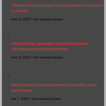
Убивший Абэ самопальный ствол разобрали специалисты
по оружию
Июл 8, 2022 • Нет комментариев
«Буду созодать, как желаю»: Виктория Лопырева
обрисовала сложный нрав отпрыска
Июл 8, 2022 • Нет комментариев
Мир оказался на грани неожиданного коллапса: исчез
речной песок
Авг 7, 2026 • Нет комментариев