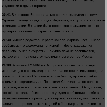
польские госкомпании хотят заказывать уголь в Колумбии,
Индонезии и других странах.
20:41
В аэропорт Волгограда, где сегодня выступал на тему
Украины, Запада и судного
дня
Медведев, поступило сообщение
о минировании. В здании была проведена эвакуация, однако
проверка показала, что
тревога
была ложной.
20:30
Бывшая редактор Первого канала Марина Овсянникова
сообщила, что задержана полицией —
фото
задержания
появились у нее в соцсетях. Причина пока не сообщается,
однако в пятницу она стояла с плакатом в центре Москвы.
20:08
Замглавы ГУ МВД по Запорожской
области
опроверг
информацию
о своем задержании. Ранее появились сообщения
о том, что Алексей Селиванов якобы был задержан и «избит
своими же соратниками». По словам Селиванова, он «
плохо
себя почувствовал,
телефон
остался в кабинете». Он добавил,
что «без сознания был», а потом
увидел
сообщения о себе в
телеграм-каналах и
решил
дать опровержение слухам. Также он
заявил, что провел
несколько
дней в больнице из-за пищевого