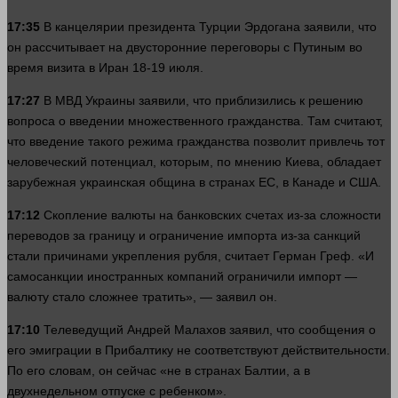
17:35
В канцелярии президента Турции Эрдогана заявили, что
он рассчитывает на двусторонние переговоры с Путиным во
время
визита в Иран 18-19 июля.
17:27
В МВД Украины заявили, что приблизились к решению
вопроса о введении множественного гражданства. Там считают,
что введение такого режима гражданства позволит привлечь тот
человеческий потенциал, которым, по мнению Киева, обладает
зарубежная украинская община в странах ЕС, в Канаде и США.
17:12
Скопление валюты на банковских счетах из-за сложности
переводов за границу и ограничение импорта из-за санкций
стали причинами укрепления
рубля
, считает Герман Греф. «И
самосанкции иностранных компаний ограничили импорт —
валюту
стало
сложнее тратить», — заявил он.
17:10
Телеведущий Андрей Малахов заявил, что сообщения о
его эмиграции в Прибалтику не соответствуют действительности.
По его словам, он
сейчас
«не в странах Балтии, а в
двухнедельном отпуске с ребенком».