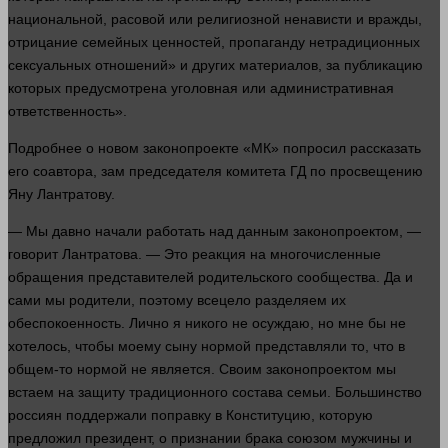
национальной, расовой или религиозной ненависти и вражды,
отрицание семейных ценностей, пропаганду нетрадиционных
сексуальных отношений» и других материалов, за публикацию
которых предусмотрена уголовная или административная
ответственность».
Подробнее о новом законопроекте «МК» попросил рассказать
его соавтора, зам председателя комитета ГД по просвещению
Яну Лантратову.
— Мы
давно
начали
работать
над данным законопроектом, —
говорит
Лантратова. — Это реакция на многочисленные
обращения представителей родительского сообщества. Да и
сами мы родители, поэтому всецело разделяем их
обеспокоенность. Лично я никого не осуждаю, но мне бы не
хотелось
, чтобы моему сыну нормой представляли то, что в
общем-то нормой не является. Своим законопроектом мы
встаем на
защиту
традиционного состава семьи. Большинство
россиян поддержали поправку в Конституцию, которую
предложил президент, о признании брака союзом мужчины и