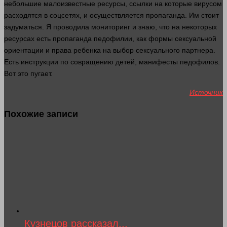
небольшие малоизвестные ресурсы, ссылки на которые вирусом
расходятся в соцсетях, и осуществляется пропаганда. Им стоит
задуматься. Я проводила
мониторинг
и
знаю
, что на некоторых
ресурсах есть пропаганда педофилии, как формы сексуальной
ориентации и
права
ребенка на выбор сексуального партнера.
Есть инструкции по совращению
детей
, манифесты педофилов.
Вот это пугает.
Источник
Похожие записи
Кузнецов рассказал...