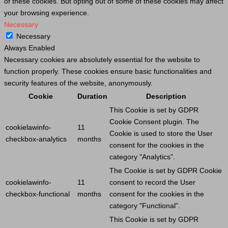
of these cookies. But opting out of some of these cookies may affect
your browsing experience.
Necessary
Necessary
Always Enabled
Necessary cookies are absolutely essential for the website to
function properly. These cookies ensure basic functionalities and
security features of the website, anonymously.
Cookie
Duration
Description
This
Cookie
is set by GDPR
Cookie
Consent plugin. The
cookielawinfo-
11
Cookie
is used to store the
User
checkbox-analytics
months
consent for the cookies in the
category "Analytics".
The
Cookie
is set by GDPR
Cookie
cookielawinfo-
11
consent to record the
User
checkbox-functional
months
consent for the cookies in the
category "Functional".
This
Cookie
is set by GDPR