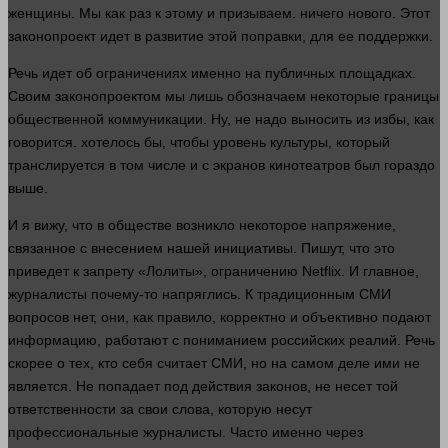
женщины. Мы как раз к этому и призываем.
ничего
нового. Этот
законопроект
идет
в развитие этой поправки, для ее поддержки.
Речь
идет
об ограничениях именно на публичных площадках.
Своим законопроектом мы лишь обозначаем некоторые границы
общественной коммуникации. Ну, не надо выносить из избы, как
говорится.
хотелось
бы, чтобы уровень культуры, который
транслируется в том числе и с экранов кинотеатров был гораздо
выше.
И я вижу, что в обществе возникло некоторое напряжение,
связанное с внесением нашей инициативы. Пишут, что это
приведет к
запрету
«Лолиты», ограничению Netflix. И
главное
,
журналисты почему-то напряглись. К традиционным СМИ
вопросов нет, они, как
правило
, корректно и объективно подают
информацию
, работают с пониманием российских реалий. Речь
скорее о тех, кто себя считает СМИ, но на самом деле ими не
является. Не попадает под действия законов, не несет той
ответственности за свои
слова
, которую несут
профессиональные журналисты. Часто именно через