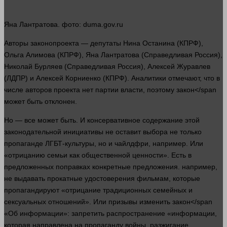
Яна Лантратова.
фото
: duma.gov.ru
Авторы законопроекта — депутаты Нина Останина (КПРФ),
Ольга Алимова (КПРФ), Яна Лантратова (Справедливая Россия),
Николай Бурляев (Справедливая Россия), Алексей Журавлев
(ЛДПР) и Алексей Корниенко (КПРФ). Аналитики отмечают, что в
числе авторов проекта нет
партии
власти
, поэтому
закон</span
может быть отклонен.
Но — все может быть. И консервативное содержание этой
законодательной инициативы не оставит выбора не только
пропаганде ЛГБТ-культуры, но и чайлдфри,
например
. Или
«отрицанию семьи как общественной ценности». Есть в
предложенных поправках конкретные
предложения
.
например
,
не выдавать прокатные удостоверения фильмам, которые
пропагандируют «отрицание традиционных семейных и
сексуальных отношений». Или призывы изменить
закон</span
«Об информации»: запретить распространение «информации,
которая направлена на пропаганду
войны
, разжигание