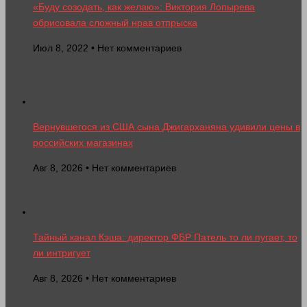
«Буду созодать, как желаю»: Виктория Лопырева
обрисовала сложный нрав отпрыска
Июл 8, 2022 • Нет комментариев
Вернувшегося из США сына Джигарханяна удивили цены в
российских магазинах
Авг 8, 2026 • Нет комментариев
Тайный канал Кэша: директор ФБР Патель то ли пугает, то
ли интригует
Авг 8, 2026 • Нет комментариев