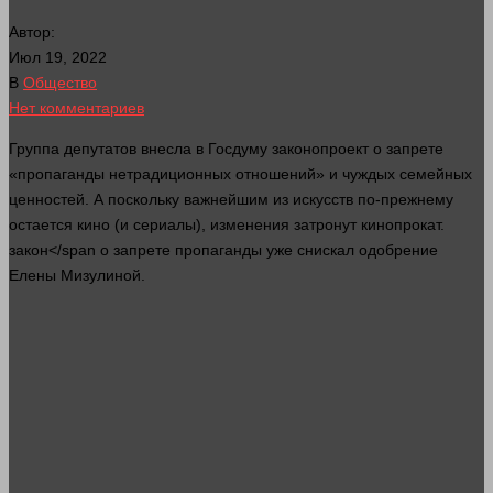
Автор:
Июл 19, 2022
В
Общество
Нет комментариев
Группа депутатов внесла в Госдуму законопроект о
запрете
«пропаганды нетрадиционных отношений» и чуждых семейных
ценностей. А поскольку важнейшим из искусств по-прежнему
остается
кино
(и сериалы),
изменения
затронут кинопрокат.
закон</span о
запрете
пропаганды уже снискал одобрение
Елены Мизулиной.