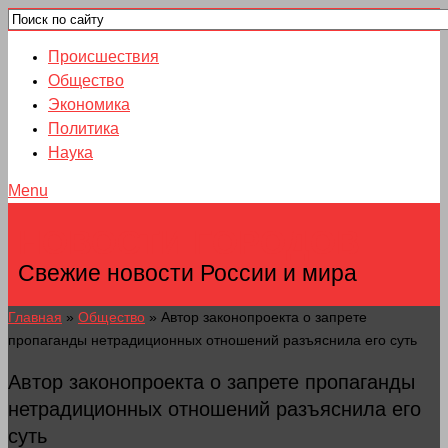
Происшествия
Общество
Экономика
Политика
Наука
Menu
НОВОСТИ ГОРОДОВ
Свежие новости России и мира
Главная
»
Общество
»
Автор законопроекта о запрете
пропаганды нетрадиционных отношений разъяснила его суть
Автор законопроекта о запрете пропаганды
нетрадиционных отношений разъяснила его
суть