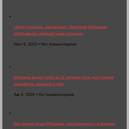
«Буду созодать, как желаю»: Виктория Лопырева
обрисовала сложный нрав отпрыска
Июл 8, 2022 • Нет комментариев
Мужчина выдал себя за 11-летнюю дочь для поимки
педофила: заманил в дом
Авг 6, 2026 • Нет комментариев
Как предки Ильи Муромца «растворились» в древних