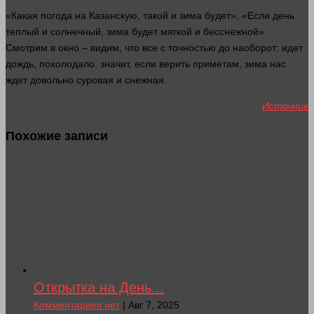
«Какая погода на Казанскую, такой и зима будет», «Если
день
теплый и солнечный, зима будет мягкой и бесснежной».
Смотрим в окно – видим, что все с точностью до наоборот:
идет
дождь, похолодало.
значит
, если верить приметам, зима нас
ждет довольно суровая и снежная.
Источник
Похожие записи
Открытка на День...
Комментариев нет
| Авг 7, 2025