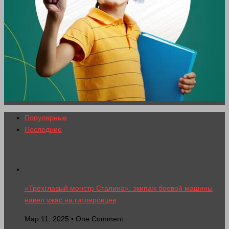
Популярные
Последние
«Трехглавый монстр Сталина»: экипаж боевой машины
навел ужас на гитлеровцев
Мар 11, 2025 • One Comment