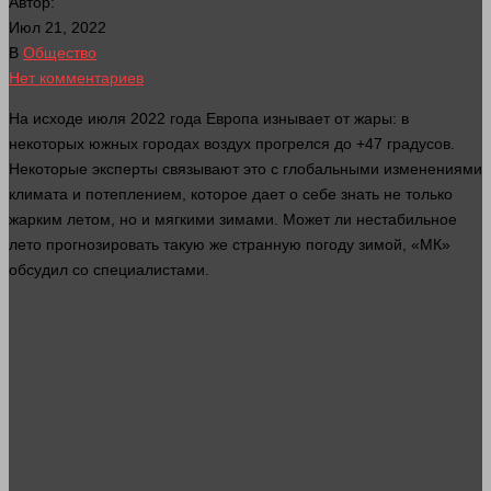
Автор:
Июл 21, 2022
В
Общество
Нет комментариев
На исходе июля 2022
года
Европа изнывает от жары: в
некоторых южных городах воздух прогрелся до +47 градусов.
Некоторые эксперты связывают это с глобальными изменениями
климата и потеплением, которое дает о себе
знать
не только
жарким летом, но и мягкими зимами. Может ли нестабильное
лето прогнозировать такую же странную погоду зимой, «МК»
обсудил со специалистами.