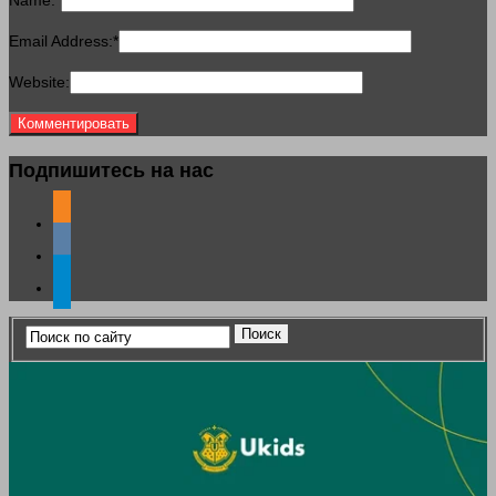
Name:
*
Email Address:
*
Website:
Подпишитесь на нас
odnoklassniki
vkontakte
telegram