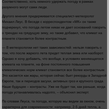
Соответственно, хоть немного удержать погоду в рамках
разумного могут сами
люди
.
Другого мнения придерживается специалист-метеоролог
Михаил Леус. В беседе с корреспондентом «МК» он также
подчеркнул, что погода летом никак не дает оснований
говорить
о трендах на грядущую зиму, но также добавил, что климат на
планете становится более контрастным.
— В метеорологии нет таких зависимостей:
нельзя
говорить
о
том, что после жаркого лета придет теплая зима или наоборот.
Однако я хочу добавить, что вообще, в условиях меняющегося
климата на планете, на фоне постоянного повышения
климатических норм климат становится все более контрастным.
Это касается как жары, которая
сейчас
бьет рекорды в Западной
Европе, так и периодов засухи, активных гроз и крупного града.
Наше будущее – контрасты. Уже не будет так, как раньше, когда
погода устанавливалась надолго, – объяснил
эксперт
.
По словам Леуса, та погода, которую мы видим за окном, очень
характерна для современности:
например
, 2-5 дней тепла, а