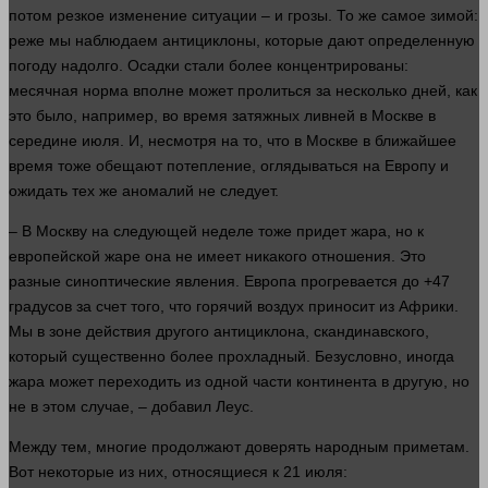
потом резкое изменение ситуации – и грозы. То же самое зимой:
реже мы наблюдаем антициклоны, которые дают определенную
погоду надолго. Осадки стали более концентрированы:
месячная норма вполне может пролиться за
несколько
дней, как
это было,
например
, во
время
затяжных ливней в Москве в
середине июля. И, несмотря на то, что в Москве в ближайшее
время
тоже обещают потепление, оглядываться на Европу и
ожидать тех же аномалий не следует.
– В Москву на следующей неделе тоже придет жара, но к
европейской жаре она не имеет никакого отношения. Это
разные синоптические явления. Европа прогревается до +47
градусов за счет того, что горячий воздух приносит из Африки.
Мы в зоне действия другого антициклона, скандинавского,
который существенно более прохладный. Безусловно, иногда
жара может переходить из
одной
части
континента в другую, но
не в этом
случае
, – добавил Леус.
Между тем, многие продолжают доверять народным приметам.
Вот некоторые из них, относящиеся к 21 июля: