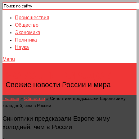
Происшествия
Общество
Экономика
Политика
Наука
Menu
НОВОСТИ ГОРОДОВ
Свежие новости России и мира
Главная
»
Общество
»
Синоптики предсказали Европе зиму
холодней, чем в России
Синоптики предсказали Европе зиму
холодней, чем в России