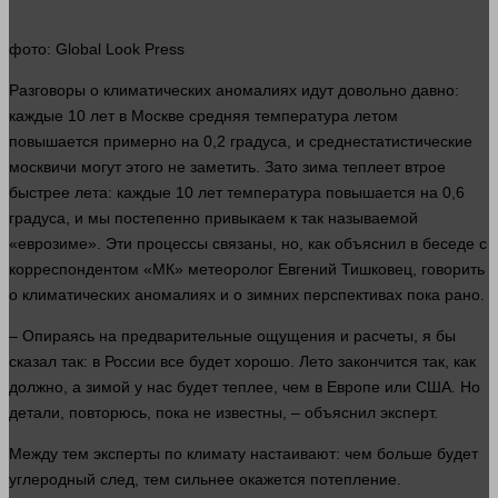
фото
: Global Look Press
Разговоры о климатических аномалиях идут довольно
давно
:
каждые 10
лет
в Москве средняя
температура
летом
повышается примерно на 0,2 градуса, и среднестатистические
москвичи могут этого не заметить. Зато зима теплеет втрое
быстрее лета: каждые 10
лет
температура
повышается на 0,6
градуса, и мы постепенно привыкаем к так называемой
«еврозиме». Эти процессы связаны, но, как объяснил в беседе с
корреспондентом «МК» метеоролог Евгений Тишковец,
говорить
о климатических аномалиях и о зимних перспективах пока рано.
– Опираясь на предварительные ощущения и расчеты, я бы
сказал
так: в России все будет хорошо. Лето закончится так, как
должно, а зимой у нас будет теплее, чем в Европе или США. Но
детали, повторюсь, пока не известны, – объяснил
эксперт
.
Между тем эксперты по климату настаивают: чем
больше
будет
углеродный след, тем сильнее окажется потепление.