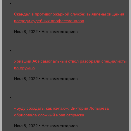
Скандал в противопожарной службе: выявлены хищения
посреди судебных профессионалов
Июл 8, 2022 • Нет комментариев
Убивший Абэ самопальный ствол разобрали специалисты
по оружию
Июл 8, 2022 • Нет комментариев
«Буду созодать, как желаю»: Виктория Лопырева
обрисовала сложный нрав отпрыска
Июл 8, 2022 • Нет комментариев