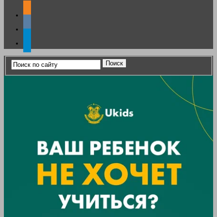
odnoklassniki
vkontakte
telegram