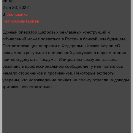
Автор:
Июл 23, 2022
В
Экономика
Нет комментариев
Единый оператор цифровых рекламных конструкций и
объявлений может появиться в России в ближайшем будущем.
Соответствующие поправки в Федеральный
закон</span «О
рекламе» в результате оживленной дискуссии в первом чтении
приняли депутаты Госдумы. Инициатива
сразу
же вызвала
резонанс в профессиональном сообществе, у нее появилось
немало сторонников и противников. Некоторые эксперты
уверены, что нововведение пойдет на пользу отрасли, а доводы
критиков несостоятельны.