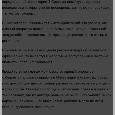
определенной территории 2 Система институтов органов
посредством которы, уже не поспоришь, взятку не попросишь»,
– отмечает
эксперт
.
С ним согласен экономист Никита Кричевский. Он уверен, что
единый оператор
должен
полностью покончить с незаконной
«наружкой» — «реликтом, который еще цепляется за
жизнь
в
регионах».
При этом если все размещения рекламы будут оплачиваться
официально, то вырастут и налоговые поступления в местные
бюджеты, пояснил экономист.
Кроме того, по словам Кричевского, единый оператор
собирается вложить серьезные
Инвестиции
в установку новых
конструкций для демонстрации рекламных роликов на улицах и
в транспорте. Причем билборды и ситиборды появятся даже в
тех регионах, где их никогда раньше не было. Это оживит
Рынок
наружной рекламы и создаст новые рабочие места по всей
стране, добавляет специалист.