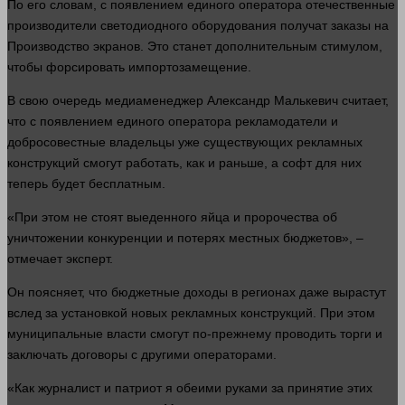
По его словам, с появлением единого оператора отечественные
производители светодиодного оборудования получат заказы на
Производство
экранов. Это станет дополнительным стимулом,
чтобы форсировать импортозамещение.
В свою очередь медиаменеджер Александр Малькевич считает,
что с появлением единого оператора рекламодатели и
добросовестные владельцы уже существующих рекламных
конструкций смогут
работать
, как и раньше, а
софт
для них
теперь будет бесплатным.
«При этом не стоят выеденного яйца и пророчества об
уничтожении конкуренции и потерях местных бюджетов», –
отмечает
эксперт
.
Он поясняет, что бюджетные доходы в регионах даже вырастут
вслед за установкой новых рекламных конструкций. При этом
муниципальные
власти
смогут по-прежнему проводить торги и
заключать договоры с другими операторами.
«Как журналист и патриот я обеими
руками
за принятие этих