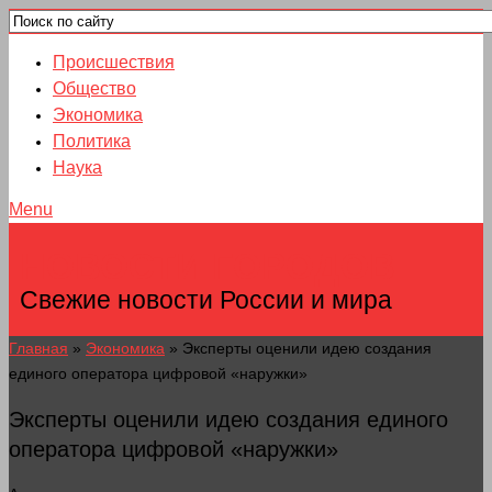
Происшествия
Общество
Экономика
Политика
Наука
Menu
НОВОСТИ ГОРОДОВ
Свежие новости России и мира
Главная
»
Экономика
»
Эксперты оценили идею создания
единого оператора цифровой «наружки»
Эксперты оценили идею создания единого
оператора цифровой «наружки»