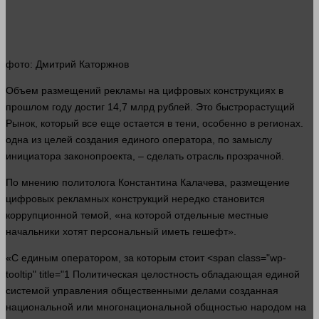
фото
: Дмитрий Каторжнов
Объем размещений рекламы на цифровых конструкциях в
прошлом
году достиг 14,7 млрд
рублей
. Это быстрорастущий
Рынок
, который все еще остается в тени, особенно в регионах.
одна
из целей создания единого оператора, по замыслу
инициатора законопроекта, – сделать отрасль прозрачной.
По мнению политолога Константина Калачева, размещение
цифровых рекламных конструкций нередко становится
коррупционной темой, «на которой отдельные местные
начальники хотят персональный иметь гешефт».
«С единым оператором, за которым стоит <span class="wp-
tooltip" title="1 Политическая целостность обладающая единой
системой управления общественными делами созданная
национальной или многонациональной общностью народом на