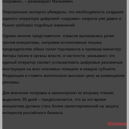
поправок», – резюмирует Малькевич.
Опрошенные эксперты убеждены, что необходимость создания
единого оператора цифровой «наружки» назрела уже
давно
и
Рынок
требовал подобных изменений.
Однако многие представители отрасли высказались резко
против инициативы, направив коллективные письма
председателям обеих палат парламента и премьер-министру.
Авторы писем в органы
власти
, в частности, указывают, что
единый оператор сможет устанавливать цифровые рекламные
конструкции на всех ключевых локациях в каждом субъекте
Федерации и ставить монопольно высокую цену за размещение
рекламы.
Для внесения поправок в законопроект ко второму чтению
выделено 30 дней – предполагается, что за это
время
инициатива должна стать более ориентированной на
защиту
интересов российского
бизнеса
.
Источник