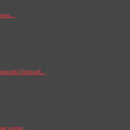
чно...
иссер Георгий...
я «гора...