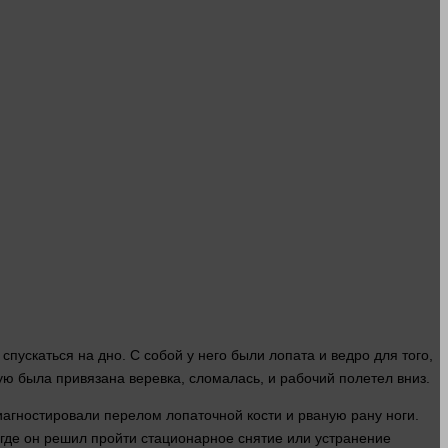
ускаться на дно. С собой у него были лопата и ведро для того,
рую была привязана веревка, сломалась, и рабочий полетел вниз.
диагностировали перелом лопаточной
кости
и рваную рану
ноги
.
 где он
решил
пройти стационарное снятие или устранение