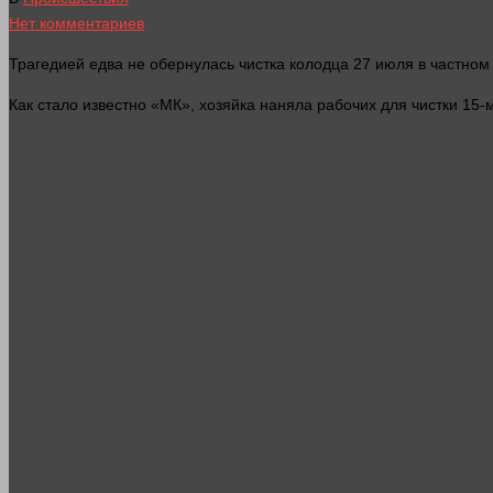
Нет комментариев
Трагедией едва не обернулась чистка колодца 27 июля в частном
Как
стало
известно «МК», хозяйка наняла рабочих для чистки 15-