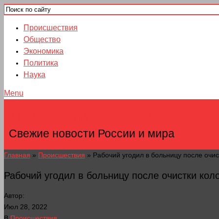
Происшествия
Общество
Экономика
Политика
Наука
Menu
НОВОСТИ ГОРОДОВ
Свежие новости России и мира
Главная
»
Происшествия
»
Рабочий угодил в больницу после очис
Рабочий угодил в больницу после очистки кол
Автор:
Июл 28, 2022
В
Происшествия