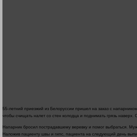
55-летний приезжий из Белоруссии
пришел
на
заказ
с напарником.
чтобы счищать налет со стен колодца и поднимать грязь наверх. 
Напарник бросил пострадавшему веревку и помог выбраться. Муж
Наложив пациенту швы и гипс, пациента на следующий
день
выпи