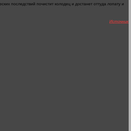
ких последствий почистит колодец и достанет оттуда лопату и
Источник