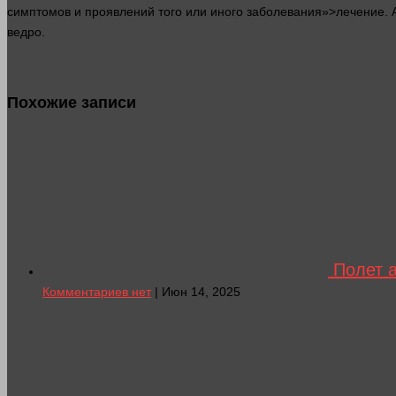
симптомов и проявлений того или иного заболевания»>лечение. 
ведро.
Похожие записи
Полет а
Комментариев нет
| Июн 14, 2025