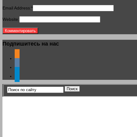
Email Address:
*
Website:
Подпишитесь на нас
odnoklassniki
vkontakte
telegram