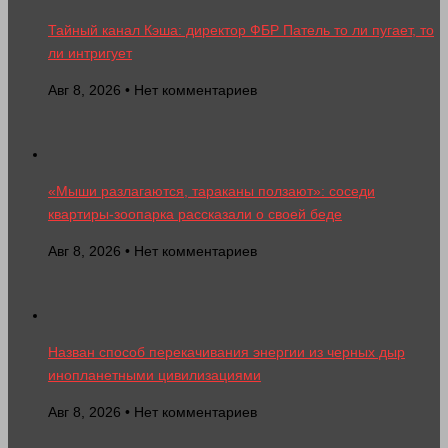
Тайный канал Кэша: директор ФБР Патель то ли пугает, то
ли интригует
Авг 8, 2026 • Нет комментариев
«Мыши разлагаются, тараканы ползают»: соседи
квартиры-зоопарка рассказали о своей беде
Авг 8, 2026 • Нет комментариев
Назван способ перекачивания энергии из черных дыр
инопланетными цивилизациями
Авг 8, 2026 • Нет комментариев