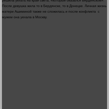
решила уехать на край света, «который оказался Бярдянском».
После девушка жила то в Бердянске, то в Донецке. Личная
жизнь
матери Ашиминой также не сложилась и после конфликта с
мужем она уехала в Москву.