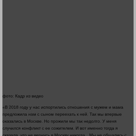
фото
: Кадр из
видео
«В 2018 году у нас испортились отношения с мужем и
мама
предложила нам с сыном переехать к ней. Так мы впервые
оказались в Москве. Но прожили мы так недолго. У меня
случился конфликт с ее сожителем. И вот именно тогда я
сказала
, что не вернусь в Москву никогда…Мы не общались с