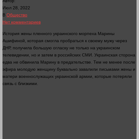
Автор:
Июл 28, 2022
В
Общество
Нет комментариев
История жены пленного украинского морпеха Марины
Ашифиной, которая смогла пробраться к своему мужу через
ДНР, получила большую огласку не только на украинском
телевидении, но и затем в российских СМИ. Украинская сторона
едва не обвинила Марину в предательстве. Тем не менее после
эфира молодую женщину буквально завалили письмами жены и
матери военнослужащих украинской армии, которые потеряли
связь с близкими.