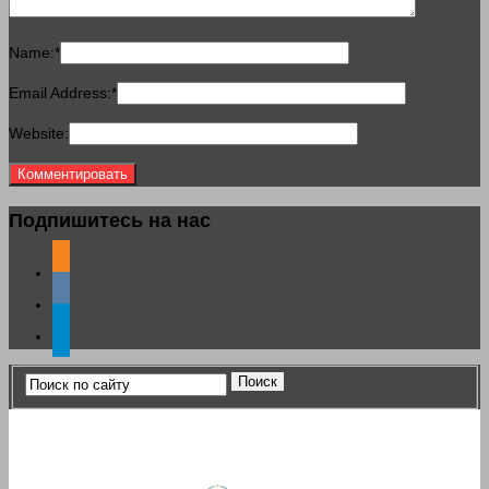
Name:
*
Email Address:
*
Website:
Подпишитесь на нас
odnoklassniki
vkontakte
telegram