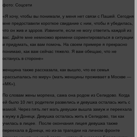
фото
: Соцсети
«Я хочу, чтобы вы понимали, у меня нет связи с Пашей. Сегодня
мне предоставили короткое свидание с ним, чтобы я убедилась,
что он жив и здоров. Извините, если не
могу
ответить каждой из
вас. Дайте мне немножко
времени
сориентироваться в ситуации
и придумать, как вам помочь. На своем примере я прекрасно
понимаю, как вам
сейчас
тяжело. Я вам обещаю, что не
останусь в стороне»
женщина
также рассказала, как вышло, что ее семья
«рассыпалась по миру» (
мать
женщины проживает в Москве —
«МК»).
По словам жены морпеха, сама она родом из Селидово. Когда
ей было 10
лет
, родители развелись и девушка осталась жить с
мамой. Через пять
лет
мать
девушки вышла замуж и переехала
к мужу в Донецк. Девушка осталась жить в Селидово, так как
училась в лицее. После окончания лицея девушка также
переехала в Донецк, но из-за трагедии на личном фронте