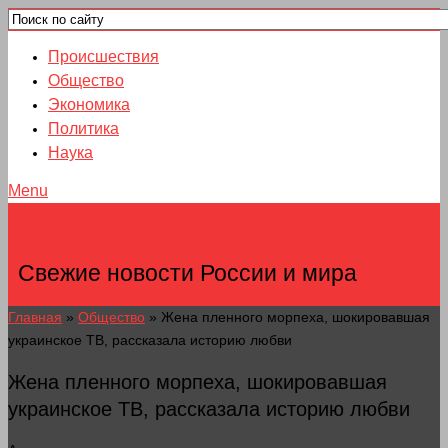
Происшествия
Общество
Экономика
Политика
Наука
Menu
НОВОСТИ ГОРОДОВ
Свежие новости России и мира
Главная
»
Общество
»
Жена пленного морпеха, шокировавшая
украинское ТВ, рассказала историю любви
Жена пленного морпеха, шокировавшая
украинское ТВ, рассказала историю любви