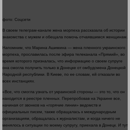
фото
: Соцсети
В своем телеграм-канале
жена
морпеха рассказала об
истории
знакомства с мужем и обещала помочь отчаявшимся женщинам.
Напомним, что Марина Ашимина —
жена
пленного украинского
морпеха, прославилась после эфира телеканала «Прямий», во
время
которого призналась, что
информацию
о своем супруге
она смогла получить только в Донецке от омбудсмена Донецкой
Народной республики. В Киеве, по ее словам, ей отказали во
всех инстанциях.
«Все, что смогла узнать от украинской
стороны
— это то, что он
находится в реестре пленных. Перепробовав на Украине все,
начиная от звонков на «горячие линии» ведомств и
официальных писем, также обращалась к международным
организациям, обращалась к журналистам, и когда
ничего
не
менялось в ситуации по моему супругу, приехала в Донецк. И тут