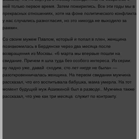
ней только первое
время
. Затем помирились. Все эти годы мы в
прекрасных отношениях, хотя на фоне политического конфликта
у нас случались разногласия, но это никогда не выходило за
рамки».
Со своим мужем Павлом, который и попал в плен,
женщина
познакомилась в Бердянске через два месяца после
возвращения из Москвы. «6 марта мы впервые пошли на
свидание. Причем я шла туда без особого интереса. Из серии:
ну ладно уже, давай сходим, сто
лет
нигде не была» —
разоткровенничалась
женщина
. На первом свидании мужчина
рассказал, что его воспитывала бабушка,
мама
умерла. На тот
момент
будущий муж Ашиминой был в разводе.. Мужчина также
рассказал, что уже как три месяца служит по контракту.