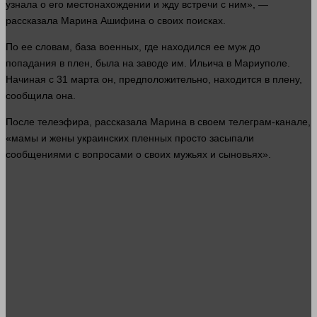
узнала о его местонахождении и жду встречи с ним», —
рассказала Марина Ашифина о своих поисках.
По ее словам,
база
военных, где находился ее муж до
попадания в плен, была на заводе им. Ильича в Мариуполе.
Начиная с 31 марта он, предположительно, находится в плену,
сообщила она.
После телеэфира, рассказала Марина в своем телеграм-канале,
«мамы и жены украинских пленных просто засыпали
сообщениями с вопросами о своих мужьях и сыновьях».