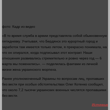
фото
: Кадр из
видео
«В то
время
служба в армии представляла собой обыкновенную
пятидневку. Учитывая, что Бердянск это курортный
город
и
заработок там имеется только летом, я прекрасно понимала, на
что он опирался, когда подписывал этот контракт. Наши
отношения развивались стремительно и ровно через год — 6
марта мы поженились». — поделилась фактами из личной
жизни
жена
украинского морпеха.
Ранее уполномоченный Украины по вопросам лиц, пропавших
без вести при особых обстоятельствах Олег Котенко сообщил,
что около 7,2 тысячи украинских военных числятся пропавшими
без вести.
Источник