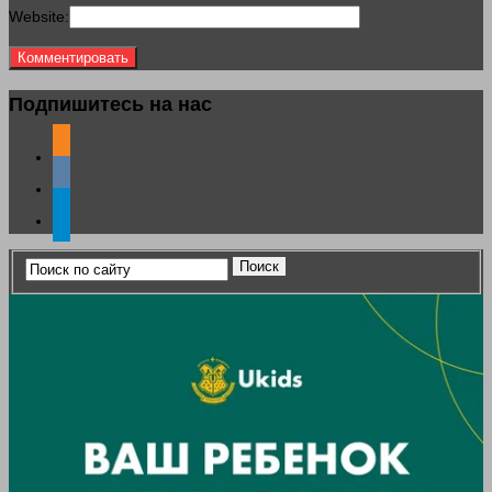
Website:
Подпишитесь на нас
odnoklassniki
vkontakte
telegram