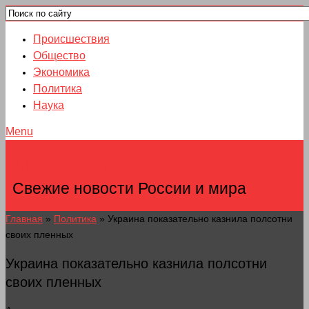
Происшествия
Общество
Экономика
Политика
Наука
Menu
НОВОСТИ ГОРОДОВ
Свежие новости России и мира
Главная
»
Политика
»
Украина показательно казнила полсотни
своих пленных
Украина показательно казнила полсотни
своих пленных