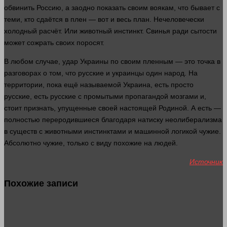
обвинить Россию, а заодно показать своим воякам, что бывает с
теми, кто сдаётся в плен — вот и весь план. Нечеловечески
холодный расчёт. Или животный инстинкт. Свинья ради сытости
может сожрать своих поросят.
В любом
случае
, удар Украины по своим пленным — это точка в
разговорах о том, что русские и украинцы
один
народ. На
территории, пока ещё называемой Украина, есть просто
русские, есть русские с промытыми пропагандой мозгами и,
стоит признать, упущенные своей настоящей Родиной. А есть —
полностью переродившиеся благодаря натиску неолиберализма
в существ с животными инстинктами и машинной логикой чужие.
Абсолютно чужие, только с виду похожие на
людей
.
Источник
Похожие записи