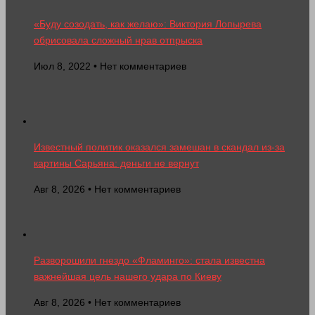
«Буду созодать, как желаю»: Виктория Лопырева
обрисовала сложный нрав отпрыска
Июл 8, 2022 • Нет комментариев
Известный политик оказался замешан в скандал из-за
картины Сарьяна: деньги не вернут
Авг 8, 2026 • Нет комментариев
Разворошили гнездо «Фламинго»: стала известна
важнейшая цель нашего удара по Киеву
Авг 8, 2026 • Нет комментариев