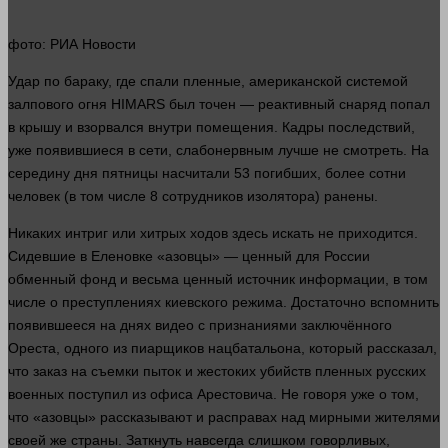
фото
: РИА Новости
Удар по бараку, где спали пленные, американской системой
залпового огня HIMARS был точен — реактивный снаряд попал
в крышу и взорвался внутри помещения. Кадры последствий,
уже появившиеся в сети, слабонервным
лучше
не смотреть. На
середину
дня
пятницы насчитали 53 погибших, более сотни
человек
(в том числе 8 сотрудников изолятора) ранены.
Никаких интриг или хитрых ходов
здесь
искать не приходится.
Сидевшие в Еленовке «азовцы» — ценный для России
обменный фонд и весьма ценный источник
информации
, в том
числе о преступлениях киевского режима. Достаточно вспомнить
появившееся на днях
видео
с признаниями заключённого
Ореста,
одного
из пиарщиков нацбатальона, который рассказал,
что
заказ
на съемки пыток и жестоких убийств пленных русских
военных поступил из офиса Арестовича. Не говоря уже о том,
что «азовцы» рассказывают и расправах над мирными жителями
своей же
страны
. Заткнуть навсегда
слишком
говорливых,