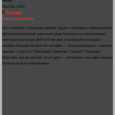
Автор:
Июл 31, 2022
В
Политика
Нет комментариев
Есть события, к которым крайне трудно подобрать определение.
Целенаправленный ракетный удар Украины по собственным
пленным в колонии ДНР в Еленовке в результате которого
погибло
больше
полусотни
человек
— были разорваны, сгорели
заживо — это что? Массовое
убийство
? Теракт? Геноцид?
Впрочем, как не назови,
ясно
одно — риторика «мы
один
народ»
больше
просто невозможна.