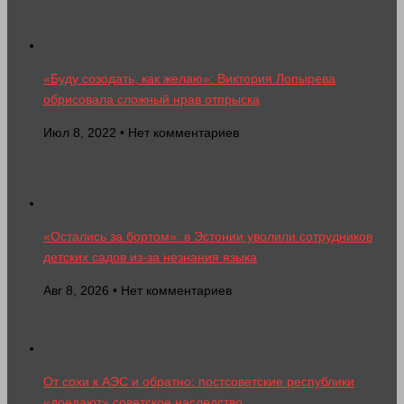
«Буду созодать, как желаю»: Виктория Лопырева
обрисовала сложный нрав отпрыска
Июл 8, 2022 • Нет комментариев
«Остались за бортом»: в Эстонии уволили сотрудников
детских садов из-за незнания языка
Авг 8, 2026 • Нет комментариев
От сохи к АЭС и обратно: постсоветские республики
«доедают» советское наследство