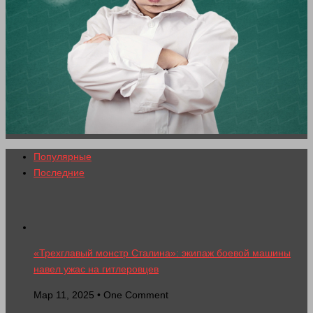
Популярные
Последние
«Трехглавый монстр Сталина»: экипаж боевой машины
навел ужас на гитлеровцев
Мар 11, 2025 • One Comment