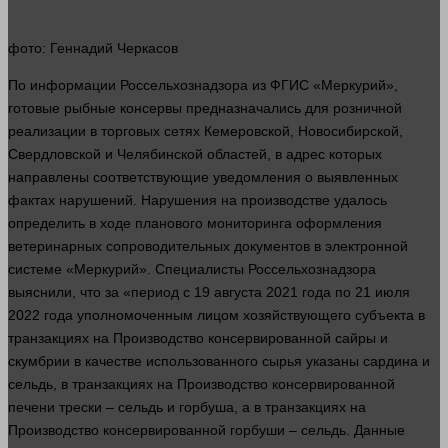
фото
: Геннадий Черкасов
По
информации
Россельхознадзора из ФГИС «Меркурий»,
готовые рыбные консервы предназначались для розничной
реализации в торговых сетях Кемеровской, Новосибирской,
Свердловской и Челябинской областей, в
адрес
которых
направлены соответствующие уведомления о выявленных
фактах нарушений. Нарушения на производстве удалось
определить в ходе планового мониторинга оформления
ветеринарных сопроводительных
документов
в
электронной
системе «Меркурий». Специалисты Россельхознадзора
выяснили, что за «период с 19 августа 2021
года
по 21 июля
2022
года
уполномоченным
лицом
хозяйствующего субъекта в
транзакциях на
Производство
консервированной сайры и
скумбрии в качестве использованного сырья указаны сардина и
сельдь, в транзакциях на
Производство
консервированной
печени трески – сельдь и горбуша, а в транзакциях на
Производство
консервированной горбуши – сельдь. Данные