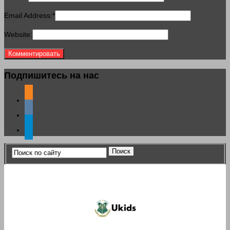
Email Address:
*
Website:
Подпишитесь на нас
odnoklassniki
vkontakte
telegram