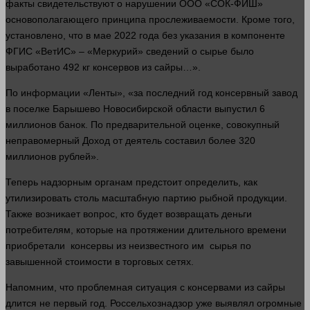
факты свидетельствуют о нарушении ООО «СОК-ФИШ»
основополагающего принципа прослеживаемости. Кроме того,
установлено, что в мае 2022
года
без указания в компоненте
ФГИС «ВетИС» – «Меркурий» сведений о сырье было
выработано 492 кг консервов из сайры…».
По
информации
«Ленты», «за последний год консервный завод
в поселке Барышево Новосибирской
области
выпустил 6
миллионов банок. По предварительной оценке, совокупный
неправомерный
Доход
от
деятель составил более 320
миллионов рублей».
Теперь надзорным органам предстоит определить, как
утилизировать столь масштабную партию рыбной продукции.
Также возникает
вопрос
, кто будет возвращать
деньги
потребителям, которые на протяжении длительного
времени
приобретали консервы из неизвестного им сырья по
завышенной стоимости в торговых сетях.
Напомним, что проблемная ситуация с консервами из сайры
длится не первый год. Россельхознадзор уже выявлял огромные