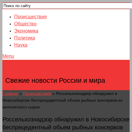
Происшествия
Общество
Экономика
Политика
Наука
Menu
НОВОСТИ ГОРОДОВ
Свежие новости России и мира
Главная
»
Происшествия
»
Россельхознадзор обнаружил в
Новосибирске беспрецедентный объем рыбных консервов из
непонятного сырья
Россельхознадзор обнаружил в Новосибирске
беспрецедентный объем рыбных консервов