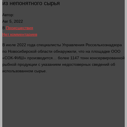
из непонятного сырья
Автор:
Авг 5, 2022
В
Происшествия
Нет комментариев
В июле 2022
года
специалисты Управления Россельхознадзора
по Новосибирской
области
обнаружили, что на площадке ООО
«СОК-ФИШ» производится… более 1147 тонн консервированной
рыбной продукции с указанием недостоверных сведений об
использованном сырье.