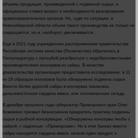
объемы продукции, произведенной с подменой сырья, и
официально ставил
вопрос
о необходимости реагирования
правоохранительных
органов
. Но, судя по ситуации, в
Новосибирской
области
объем такого производства не только не
сокращается, но и, наоборот, увеличивается.
Еще в 2021 году учрежденная распоряжением правительства
Российская система качества (Роскачество) обратилась в
Генпрокуратуру с просьбой разобраться с недобросовестными
производителями консервов из сайры. В качестве
доказательства организация предоставила
исследование
: в 11
из 19 образцов консервов была обнаружена подмена сырья.
Вместо более дорогой сайры в консервах оказалась
дальневосточная сардина иваси, или тихоокеанская сельдь.
В декабре прошлого
года
губернатор Приморского края Олег
Кожемяко призвал бизнесменов прекратить практику подмены
сырья в рыбной консервации. «Обнаружены консервы якобы с
сайрой, с надписью: «Приморская». Но в этих банках вместо
сайры находится сардина иваси.
нельзя
один
продукт, к