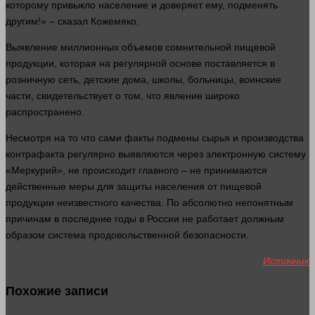
которому привыкло население и доверяет ему, подменять
другим!» –
сказал
Кожемяко.
Выявление миллионных объемов сомнительной пищевой
продукции, которая на регулярной основе поставляется в
розничную
сеть
, детские
дома
, школы, больницы, воинские
части
, свидетельствует о том, что явление широко
распространено.
Несмотря на то что сами факты подмены сырья и производства
контрафакта регулярно выявляются через электронную систему
«Меркурий», не происходит главного – не принимаются
действенные меры для защиты населения от пищевой
продукции неизвестного качества. По абсолютно непонятным
причинам в последние годы в России не работает должным
образом система продовольственной безопасности.
Источник
Похожие записи