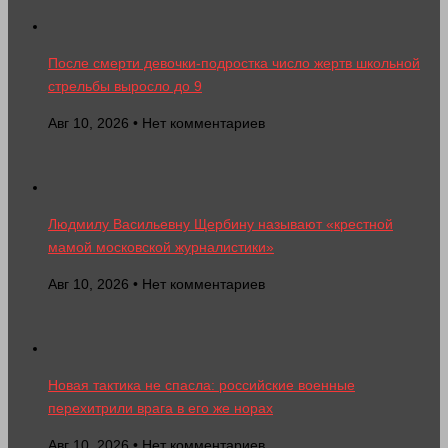
После смерти девочки-подростка число жертв школьной
стрельбы выросло до 9
Авг 10, 2026 • Нет комментариев
Людмилу Васильевну Щербину называют «крестной
мамой московской журналистики»
Авг 10, 2026 • Нет комментариев
Новая тактика не спасла: российские военные
перехитрили врага в его же норах
Авг 10, 2026 • Нет комментариев