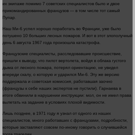
их экипаже помимо 7 советских специалистов было и двое
прикомандированных французов — в том числе тот самый
Пупар.
Наш Ми-6
успел
хорошо поработать во Франции, уже было
потушено 10 больших лесных пожаров. И вот в этот злополучный
день
6 августа 1967
года
произошла катастрофа.
Французские специалисты, расследовавшие происшествие,
пришли к выводу, что пилот вертолета, войдя в облака густого
дыма от лесного пожара, потерял ориентацию, не
увидел
впереди скалу, о которую и ударился Ми-6. Эту же версию
поддержала и советская комиссия, работавшая заочно
(французы к себе
наших
экспертов не пустили). Гарнаева в
итоге обвинили в нарушении инструкции: мол, он не имел
права
вылетать на задание в условиях плохой видимости.
Лишь позднее, в 1971 году я узнал от
одного
из
наших
специалистов,
много
работавших с французами, подробности,
которые заставляют
совсем
по-иному
говорить
о случившейся
тогда трагедии.