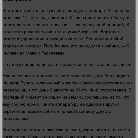
Вертолет вылетел на тушение очередного пожара. Вылили на
огонь
все 12 тонн
воды
, которые были в цистернах на борту, и
полетели над склоном горы вниз — за следующей порцией. В
это
время
раздались
один
за другим 5 взрывов. Вертолет
потерял управление и рухнул в ущелье. При падении Ми-6
взорвался и сгорел. Погибли все, кто находился в кабине, — 9
человек
во главе с Гарнаевым.
Но этому предшествовал, оказывается, очень странный эпизод
Уже после всего произошедшего выяснилось, что борт-радист
Мишель Пупар, включенный в экипаж советского вертолета, как
переводчик, в тот
день
6 августа на борту Ми-6 отсутствовал. В
последний
момент
он сошел на
землю
, сославшись на то, что
ему срочно
нужно
чинить аппаратуру на одном из других
вертолетов, взамен себя он привел Гарнаеву другого
переводчика.
Командир советского экипажа не заподозрил
ничего
плохого и
согласился. А, между тем, как выяснилось позднее, вместо