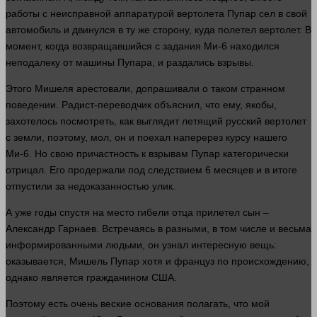
работы
с неисправной аппаратурой вертолета Пупар сел в свой
автомобиль и двинулся в ту же
сторону
, куда полетел вертолет. В
момент
, когда возвращавшийся с задания Ми-6 находился
неподалеку от
машины
Пупара, и раздались взрывы.
Этого Мишеля арестовали, допрашивали о таком странном
поведении. Радист-переводчик объяснил, что ему, якобы,
захотелось посмотреть, как выглядит летящий русский вертолет
с земли, поэтому, мол, он и поехал наперерез курсу нашего
Ми-6. Но свою причастность к взрывам Пупар категорически
отрицал. Его продержали под следствием 6 месяцев и в итоге
отпустили за недоказанностью улик.
А уже годы спустя на
место
гибели отца прилетел сын –
Александр Гарнаев. Встречаясь в разными, в том числе и весьма
информированными
людьми
, он узнал интересную вещь:
оказывается, Мишель Пупар хотя и француз по происхождению,
однако является гражданином США.
Поэтому есть очень веские основания полагать, что мой