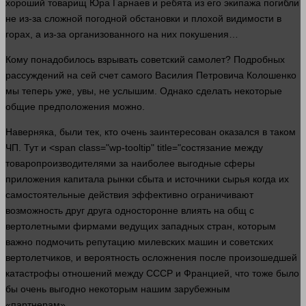
хороший
товарищ
Юра Гарнаев и ребята из его экипажа погибли
не из-за сложной погодной обстановки и плохой видимости в
горах, а из-за организованного на них покушения…
Кому понадобилось взрывать советский самолет? Подробных
рассуждений на сей счет самого Василия Петровича Колошенко
мы теперь уже, увы, не услышим. Однако сделать некоторые
общие предположения можно.
Наверняка, были тек, кто очень заинтересован оказался в таком
ЧП. Тут и <span class="wp-tooltip" title="состязание между
товаропроизводителями за наиболее выгодные сферы
приложения капитала рынки сбыта и источники сырья когда их
самостоятельные действия эффективно ограничивают
возможность друг друга односторонне влиять на общ с
вертолетными фирмами ведущих западных стран, которым
важно подмочить репутацию милевских машин и советских
вертолетчиков, и вероятность осложнения после произошедшей
катастрофы отношений между СССР и Францией, что тоже было
бы очень выгодно некоторым нашим зарубежным
«партнерам»…