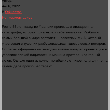
Автор:
Авг 6, 2022
В
Общество
Нет комментариев
Ровно 55
лет
назад во Франции произошла авиационная
катастрофа, которая привлекла к себе
внимание
. Разбился
самый
большой
в мире вертолет — советский Ми-6, который
участвовал в тушении разбушевавшихся
здесь
лесных пожаров.
Согласно официальным выводам экипаж потерял ориентацию в
условиях плохой видимости, и
машина
протаранила горный
склон. Однако
один
из коллег погибших летчиков полагал, что на
самом деле произошел теракт.