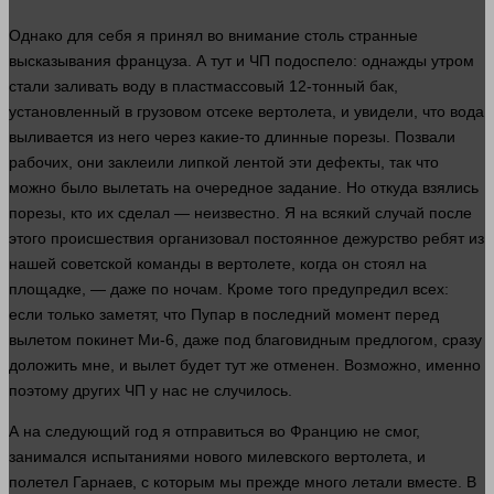
Однако для себя я принял во
внимание
столь странные
высказывания француза. А тут и ЧП подоспело: однажды утром
стали заливать воду в пластмассовый 12-тонный бак,
установленный в грузовом отсеке вертолета, и увидели, что вода
выливается из него через какие-то длинные порезы. Позвали
рабочих, они заклеили липкой лентой эти дефекты, так что
можно было вылетать на очередное задание. Но откуда взялись
порезы, кто их
сделал
— неизвестно. Я на всякий случай после
этого происшествия организовал постоянное дежурство ребят из
нашей советской команды в вертолете, когда он
стоял
на
площадке, — даже по ночам. Кроме того предупредил всех:
если только заметят, что Пупар в последний
момент
перед
вылетом покинет Ми-6, даже под благовидным предлогом,
сразу
доложить мне, и вылет будет тут же отменен. Возможно, именно
поэтому других ЧП у нас не случилось.
А на следующий год я отправиться во Францию не смог,
занимался испытаниями нового милевского вертолета, и
полетел Гарнаев, с которым мы прежде
много
летали
вместе
. В