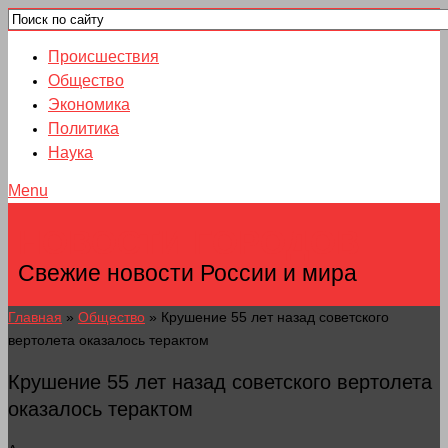
Происшествия
Общество
Экономика
Политика
Наука
Menu
НОВОСТИ ГОРОДОВ
Свежие новости России и мира
Главная
»
Общество
»
Крушение 55 лет назад советского
вертолета оказалось терактом
Крушение 55 лет назад советского вертолета
оказалось терактом