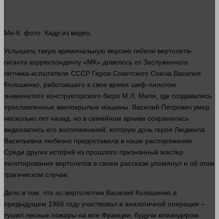
Ми-6.
фото
: Кадр из
видео
.
Услышать такую криминальную версию гибели вертолета-
гиганта корреспонденту «МК» довелось от Заслуженного
летчика-испытателя СССР Героя Советского Союза Василия
Колошенко, работавшего в свое
время
шеф-пилотом
знаменитого конструкторского бюро М.Л. Миля, где создавались
прославленные винтокрылые
машины
. Василий Петрович умер
несколько
лет
назад, но в семейном архиве сохранилась
видеозапись его воспоминаний, которую дочь героя Людмила
Васильевна любезно предоставила в наше распоряжение.
Среди других историй из прошлого признанный мастер
пилотирования вертолетов в своем рассказе упомянул и об этом
трагическом
случае
.
Дело в том, что ас-вертолетчик Василий Колошенко в
предыдущем 1966 году участвовал в аналогичной операции –
тушил лесные пожары на юге Франции, будучи командиром