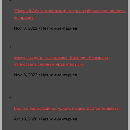
Убивший Абэ самопальный ствол разобрали специалисты
по оружию
Июл 8, 2022 • Нет комментариев
«Буду созодать, как желаю»: Виктория Лопырева
обрисовала сложный нрав отпрыска
Июл 8, 2022 • Нет комментариев
Вести с Харьковщины: удавка на шее ВСУ затягивается
Авг 10, 2026 • Нет комментариев