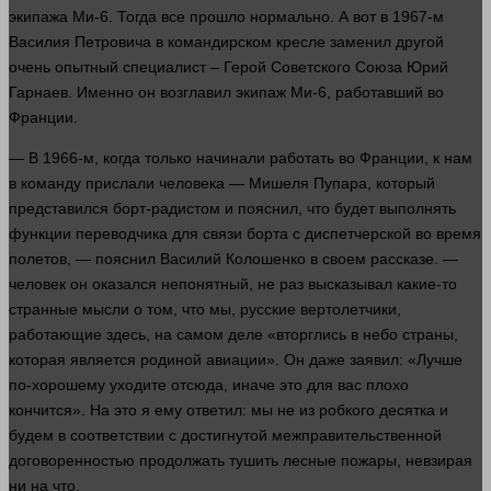
экипажа Ми-6. Тогда все прошло нормально. А вот в 1967-м
Василия Петровича в командирском кресле заменил
другой
очень опытный специалист – Герой Советского Союза Юрий
Гарнаев. Именно он возглавил экипаж Ми-6, работавший во
Франции.
— В 1966-м, когда только начинали
работать
во Франции, к нам
в команду прислали
человека
— Мишеля Пупара, который
представился борт-радистом и пояснил, что будет выполнять
функции переводчика для связи борта с диспетчерской во
время
полетов, — пояснил Василий Колошенко в своем рассказе. —
человек
он оказался непонятный, не раз высказывал какие-то
странные мысли о том, что мы, русские вертолетчики,
работающие
здесь
, на самом деле «вторглись в небо
страны
,
которая является родиной авиации». Он даже заявил: «Лучше
по-хорошему уходите отсюда, иначе это для вас
плохо
кончится». На это я ему
ответил
: мы не из робкого десятка и
будем в
соответствии
с достигнутой межправительственной
договоренностью продолжать тушить лесные пожары, невзирая
ни на что.