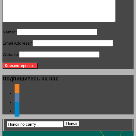
Name:
*
Email Address:
*
Website:
Подпишитесь на нас
odnoklassniki
vkontakte
telegram