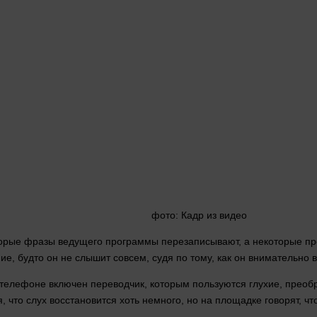
фото
: Кадр из
видео
торые фразы ведущего программы перезаписывают, а некоторые про
ие
, будто он не слышит
совсем
, судя по тому, как он внимательно
а в телефоне включен переводчик, которым пользуются глухие, пре
, что слух восстановится хоть немного, но на площадке
говорят
, ч