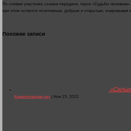
По словам участника съемок передачи, герои «Судьбы человека» 
при этом остается позитивным, добрым и открытым, очаровывая 
Похожие записи
«Сильно
Комментариев нет
| Ноя 23, 2022