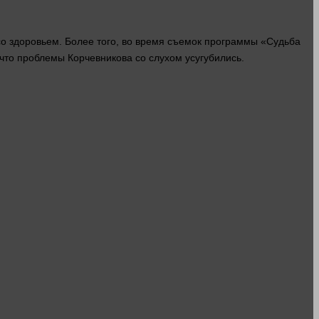
о здоровьем. Более того, во
время
съемок программы «Судьба
 что проблемы Корчевникова со слухом усугубились.