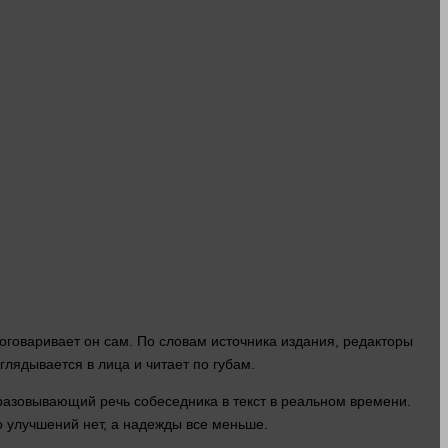
говаривает он сам. По словам источника издания, редакторы
 вглядывается в
лица
и читает по губам.
образовывающий речь собеседника в
текст
в реальном
времени
.
то улучшений нет, а надежды все меньше.