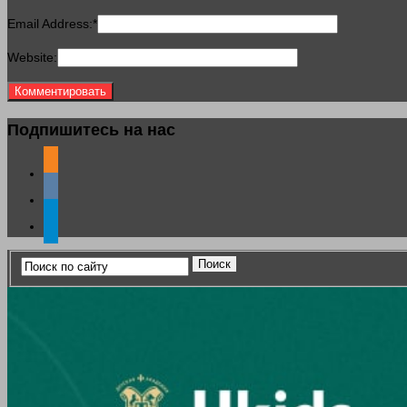
Email Address:
*
Website:
Подпишитесь на нас
odnoklassniki
vkontakte
telegram