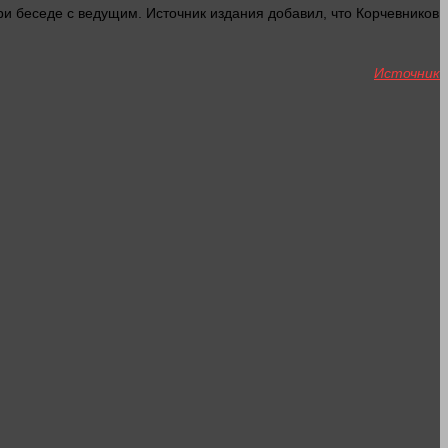
ри беседе с ведущим. Источник издания добавил, что Корчевников
Источник