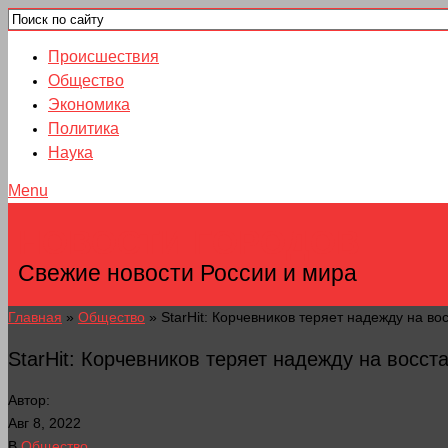
Происшествия
Общество
Экономика
Политика
Наука
Menu
НОВОСТИ ГОРОДОВ
Свежие новости России и мира
Главная
»
Общество
»
StarHit: Корчевников теряет надежду на во
StarHit: Корчевников теряет надежду на восст
Автор:
Авг 8, 2022
В
Общество