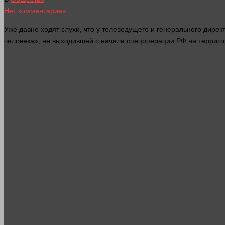
Нет комментариев
Уже
давно
ходят слухи, что у телеведущего и генерального дире
человека», не выходившей с начала спецоперации РФ на террито