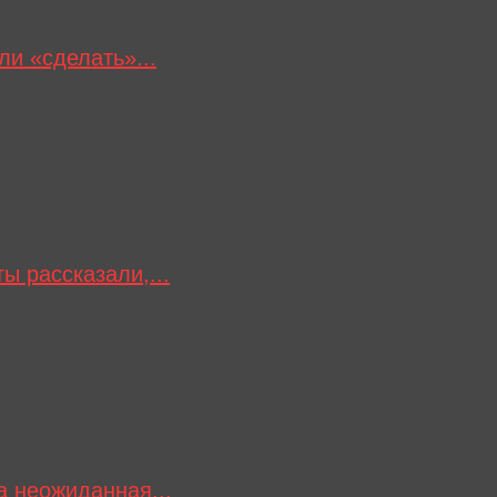
и «сделать»...
ы рассказали,...
а неожиданная...