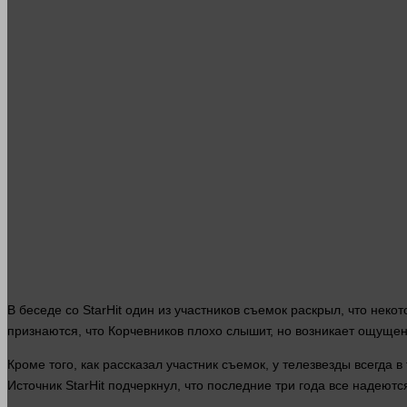
В беседе со StarHit
один
из участников съемок раскрыл, что неко
признаются, что Корчевников
плохо
слышит, но возникает
ощущен
Кроме того, как рассказал участник съемок, у телезвезды всегд
Источник StarHit подчеркнул, что последние три
года
все надеются