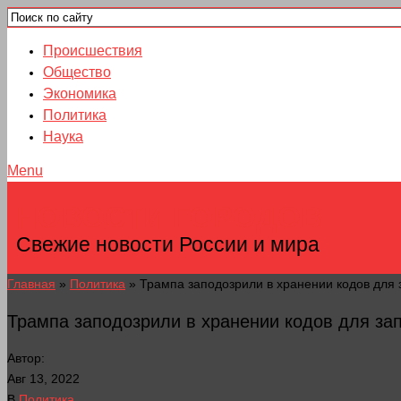
Происшествия
Общество
Экономика
Политика
Наука
Menu
НОВОСТИ ГОРОДОВ
Свежие новости России и мира
Главная
»
Политика
»
Трампа заподозрили в хранении кодов для 
Трампа заподозрили в хранении кодов для за
Автор:
Авг 13, 2022
В
Политика