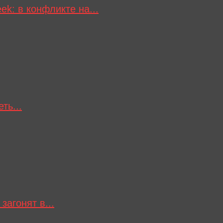
k: в конфликте на...
ть...
загонят в...