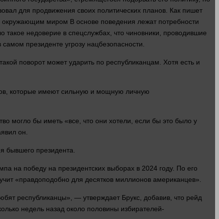
зовал для продвижения своих политических планов. Как пишет
та с окружающим миром В основе поведения лежат потребности
о такое недоверие в спецслужбах, что чиновники, проводившие
 самом президенте угрозу нацбезопасности.
такой поворот может ударить по республиканцам. Хотя есть и
тов, которые имеют сильную и мощную личную
тво могло бы иметь «все, что они
хотели
, если бы это было у
явил он.
я бывшего президента.
па на победу на президентских выборах в 2024 году. По его
звучит «правдоподобно для десятков миллионов американцев».
юбят республиканцы», — утверждает Брукс, добавив, что рейд
колько
недель назад около половины избирателей-