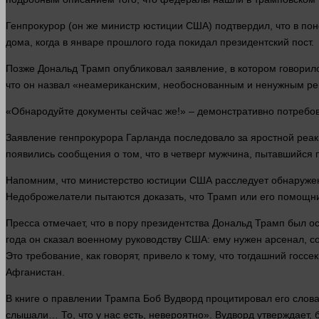
Генпрокурор (он же министр юстиции США) подтвердил, что в по
дома
, когда в январе прошлого
года
покидал президентский пост.
Позже Дональд Трамп опубликовал заявление, в котором говорило
что он назвал «неамериканским, необоснованным и ненужным ре
«Обнародуйте документы
сейчас
же!» – демонстративно потребо
Заявление генпрокурора Гарланда последовало за яростной реак
появились сообщения о том, что в четверг мужчина, пытавшийся 
Напомним, что министерство юстиции США расследует обнаружен
Недоброжелатели пытаются доказать, что Трамп или его помо
Пресса отмечает, что в пору президентства Дональд Трамп был 
года
он
сказал
военному руководству США: ему нужен арсенал, с
Это требование, как
говорят
, привело к тому, что тогдашний гос
Афганистан.
В книге о правлении Трампа Боб Вудворд процитировал его
слов
слышали… То, что у нас есть, невероятно». Вудворд утверждает,