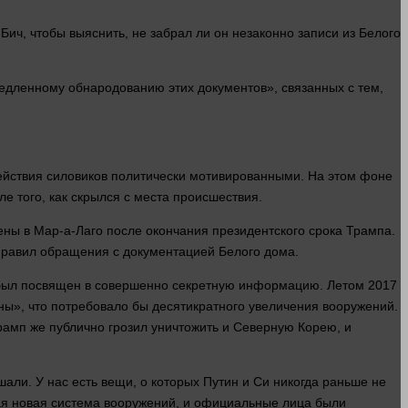
ч, чтобы выяснить, не забрал ли он незаконно записи из Белого
немедленному обнародованию этих
документов
», связанных с тем,
ействия силовиков политически мотивированными. На этом фоне
е того, как скрылся с места происшествия.
ны в Мар-а-Лаго после окончания президентского срока Трампа.
правил обращения с документацией Белого
дома
.
 был посвящен в совершенно секретную
информацию
. Летом 2017
ны
», что потребовало бы десятикратного увеличения вооружений.
Трамп же публично грозил уничтожить и Северную Корею, и
шали. У нас есть вещи, о которых Путин и Си никогда раньше не
екая новая система вооружений, и официальные
лица
были