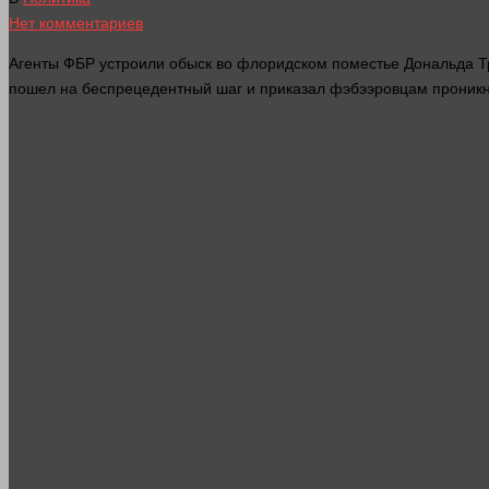
Нет комментариев
Агенты ФБР устроили обыск во флоридском поместье Дональда Т
пошел
на беспрецедентный шаг и приказал фэбээровцам проникн