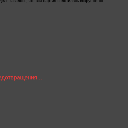
еле казалось, что вся партия сплотилась вокруг него».
едотвращения...