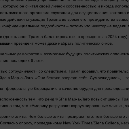
и
, которую он
считал
своей личной собственностью и иногда исполь
тивность животного организма служащая для осуществления контак
ьные действия служащие Трампа во
время
его президентства вызвал
ые конфиденциальные подробности – потому что некоторые видели в
(да и планов Трампа баллотироваться в президенты в 2024 году) 
 бывший президент может даже набрать политических очков.
дикальных демократов и возможных будущих политических оппонен
чение последних 6
лет
».
стью сотрудничают» со следствием. Трамп добавил, что правительс
ейде в Мар-а-Лаго. «Они бежали впереди себя. Сумасшедшие», – за
зуют федеральную бюрократию в качестве
орудия
для преследовани
еспокоенность тем, что рейд ФБР в Мар-а-Лаго повысит шансы Трам
ратив» о том, что «Америку разрушают коррумпированные элиты», 
езрению элиты. Чем
больше
элиты презирают его, тем
больше
его л
огласно опросу, проведенному New York Times/Siena College,
нес