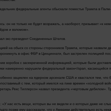
недельник федеральные агенты обыскали поместье Трампа в Палм-Би
сь: он не только не будет возражать, а наоборот, призывает «к 
йдом и взломом».
вал экс-президент Соединенных Штатов.
цией на обыск со
стороны
сторонников Трампа, которые назвали д
проникнуть в офис ФБР в Цинциннати, был застрелен полицией посл
ие коробок с засекреченной информацией, которые были доставле
щники намеренно нарушили федеральный
закон</span, касающийся 
особенно зациклен на ядерном арсенале США и хвастался тем, что
опоставимый с тем, который имелся на пике времен «холодной
вой
секретарь Рекс Тиллерсон назвал президента «чертовым дебилом». 
а
: «У нас есть вещи, которых вы не видели и о которых даже не слы
 будто позже ему рассказали, что у Америки действительно есть н