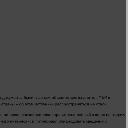
ю документы были главным объектом охоты агентов ФБР в
страны
– об этом источники распространяться не стали.
то он лично санкционировал правительственный
запрос
на выдачу
ного интереса», и потребовал обнародовать сведения с