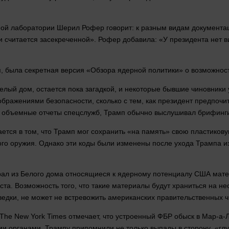
ной лаборатории Шерил Рофер
говорит
: к разным видам документ
 считается засекреченной». Рофер добавила: «У президента нет 
п, была секретная
версия
«Обзора ядерной политики» о возможнос
Белый
дом
, остается пока загадкой, и некоторые бывшие чиновники 
соображениями безопасности,
сколько
с тем, как президент предпочи
и объемные
отчеты
спецслужб, Трамп обычно выслушивал брифинги
ется в том, что Трамп
мог
сохранить «на
память
» свою пластикову
о оружия. Однако эти коды были изменены после ухода Трампа и
рал из Белого
дома
относящиеся к ядерному потенциалу США мате
ста. Возможность того, что такие материалы будут храниться на н
едки, не может не встревожить американских правительственных ч
he New York Times отмечает, что устроенный ФБР обыск в Мар-а-
ми органами. Трампу припомнили не только выпады в
сторону
«глуб