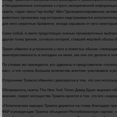
и бесцеремонное отношение к строго засекреченной
информаци
газета
, <span class="wp-tooltip" title="Целеориентированная ак
животного организма над которыми надстраиваются исполнител
для него секретные брифинги, иногда скрывали от него некотор
Само собой, в свете предстоящих осенью промежуточных выборов 
другая точка зрения, согласно которой, ставший жертвой обыска
Трамп обвинил в устроенном у него в поместье обыске «левора
заинтересованность в нападках на меня, как они это делали в те
По словам экс-президента, его адвокаты и представители «полно
нас», и что «очень большое
количество
агентов» участвовало в р
Сторонники Трампа обвиняют демократов в том, что они исполь
Обозреватель
газеты
The New York Times Дэвид Брукс выразил об
мнению, секрет могущества Трампа кроется в том, что его «нар
«Политическая карьера Трампа держится на плаву благодаря пр
ФБР в резиденции Трампа объединил Республиканскую партию: «С