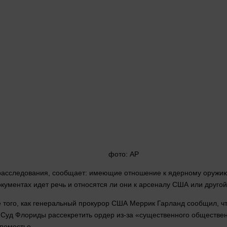
фото
: AP
м расследования, сообщает: имеющие отношение к ядерному оружи
документах
идет
речь и относятся ли они к арсеналу США или
другой
 того, как генеральный прокурор США Меррик Гарланд сообщил, ч
о
Суд
Флориды рассекретить ордер из-за «существенного обществен
поместье.