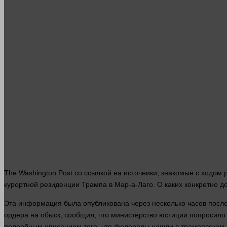
The Washington Post со ссылкой на источники, знакомые с ходо
курортной резиденции Трампа в Мар-а-Лаго. О каких конкретно 
Эта
информация
была опубликована через
несколько
часов после
ордера на обыск, сообщил, что министерство юстиции попросил
подробным описанием того, что федералы нашли в трамповском 