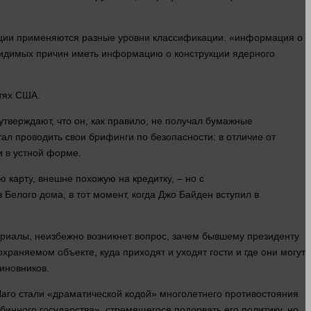
ации применяются разные уровни классификации. «
информация
о
видимых причин иметь
информацию
о конструкции ядерного
тях США.
утверждают, что он, как
правило
, не получал бумажные
тал проводить свои брифинги по безопасности: в отличие от
 в устной форме.
ю карту, внешне похожую на кредитку, – но с
з Белого
дома
, в тот
момент
, когда Джо Байден вступил в
риалы, неизбежно возникнет
вопрос
, зачем бывшему президенту
еохраняемом объекте, куда приходят и уходят
гости
и где они могут
иновников.
Лаго стали «драматической кодой» многолетнего противостояния
инного государства», стремящегося подорвать его политику, но