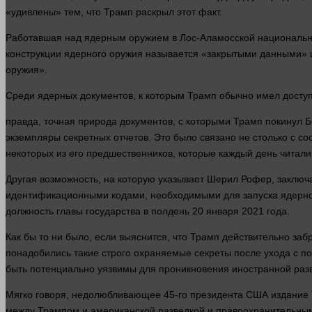
«удивлены» тем, что Трамп раскрыл этот факт.
Работавшая над ядерным оружием в Лос-Аламосской националь
конструкции ядерного оружия называется «закрытыми данными» и
оружия».
Среди ядерных
документов
, к которым Трамп обычно имел досту
правда
, точная природа
документов
, с которыми Трамп покинул 
экземпляры секретных отчетов. Это было связано не столько с 
некоторых из его предшественников, которые каждый
день
читал
Другая возможность, на которую указывает Шерил Рофер, заключа
идентификационными кодами, необходимыми для запуска ядерног
должность главы государства в полдень 20 января 2021
года
.
Как бы то ни было, если выяснится, что Трамп действительно заб
понадобились такие строго охраняемые секреты после ухода с по
быть потенциально уязвимы для проникновения иностранной разв
Мягко говоря, недолюбливающее 45-го президента США издание T
между Трампом и американской разведкой и правоохранительны