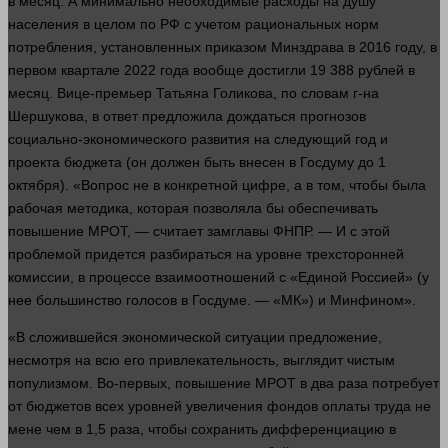
в месяц. А минимально необходимые расходы на душу
населения в целом по РФ с учетом рациональных норм
потребления, установленных приказом Минздрава в 2016 году, в
первом квартале 2022
года
вообще достигли 19 388
рублей
в
месяц. Вице-премьер Татьяна Голикова, по словам г-на
Шершукова, в ответ предложила дождаться прогнозов
социально-экономического
развития
на следующий год и
проекта
бюджета
(он
должен
быть внесен в Госдуму до 1
октября). «Вопрос не в конкретной цифре, а в том, чтобы была
рабочая
методика
, которая позволяла бы обеспечивать
повышение МРОТ, — считает замглавы ФНПР. — И с этой
проблемой придется разбираться на уровне трехсторонней
комиссии, в процессе взаимоотношений с «Единой Россией» (у
нее большинство голосов в Госдуме. — «МК») и Минфином».
«В сложившейся экономической ситуации предложение,
несмотря на всю его привлекательность, выглядит чистым
популизмом. Во-первых, повышение МРОТ в два раза потребует
от бюджетов всех уровней увеличения фондов оплаты труда не
мене чем в 1,5 раза, чтобы сохранить дифференциацию в