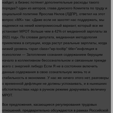
найдет, а
бизнес
потянет дополнительные расходы такого
порядка?
один
из авторов, глава думского Комитета по труду и
социальной политике Ярослав Нилов (ЛДПР),
ответил
на этот
вопрос
«МК» так: «Даже если не захотят нас поддержать, мы
надеемся на некий компромиссный вариант, который все же
установит МРОТ
больше
чем в 42% от медианной зарплаты за
2021 год». По словам депутата, медианная методология
приемлема в ситуации, когда растут реальные зарплаты, когда
низкий уровень <span class="wp-tooltip" title="инфляция в
психологии — Затопление сознания содержанием берущим
начало в коллективном бессознательном и связанным прежде
всего с энергией либидо Если Я не в состоянии включить
данные содержания в свою сознательную жизнь то и
стабильность в экономике. У нас же
ничего
этого нет, разговоры
о временной дефляции не должны успокаивать, и в нынешних
обстоятельствах надо в ручном режиме докручивать величину
МРОТ.
Все
предложения
, касающиеся регулирования трудовых
отношений, предварительно обсуждаются в рамках Российской