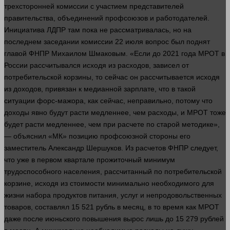
трехсторонней комиссии с участием представителей
правительства, объединений профсоюзов и работодателей.
Инициатива ЛДПР там пока не рассматривалась, но на
последнем заседании комиссии 22 июля
вопрос
был поднят
главой ФНПР Михаилом Шмаковым. «Если до 2021
года
МРОТ в
России рассчитывался исходя из расходов, зависел от
потребительской корзины, то
сейчас
он рассчитывается исходя
из доходов, привязан к медианной зарплате, что в такой
ситуации форс-мажора, как
сейчас
, неправильно, потому что
доходы явно будут расти медленнее, чем расходы, и МРОТ тоже
будет расти медленнее, чем при расчете по старой методике»,
— объяснил «МК» позицию профсоюзной
стороны
его
заместитель Александр Шершуков. Из расчетов ФНПР следует,
что уже в первом квартале прожиточный минимум
трудоспособного населения, рассчитанный по потребительской
корзине, исходя из стоимости минимально необходимого для
жизни
набора продуктов питания, услуг и непродовольственных
товаров, составлял 15 521
рубль
в месяц, в то
время
как МРОТ
даже после июньского повышения вырос лишь до 15 279
рублей