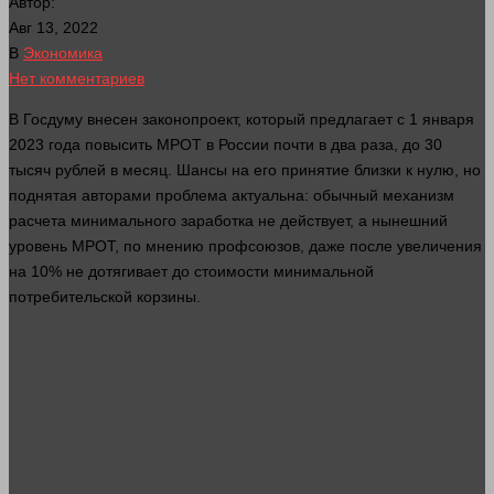
Автор:
Авг 13, 2022
В
Экономика
Нет комментариев
В Госдуму внесен законопроект, который предлагает с 1 января
2023
года
повысить МРОТ в России почти в два раза, до 30
тысяч
рублей
в месяц. Шансы на его принятие близки к нулю, но
поднятая авторами
проблема
актуальна: обычный механизм
расчета минимального заработка не действует, а нынешний
уровень МРОТ, по мнению профсоюзов, даже после увеличения
на 10% не дотягивает до стоимости минимальной
потребительской корзины.