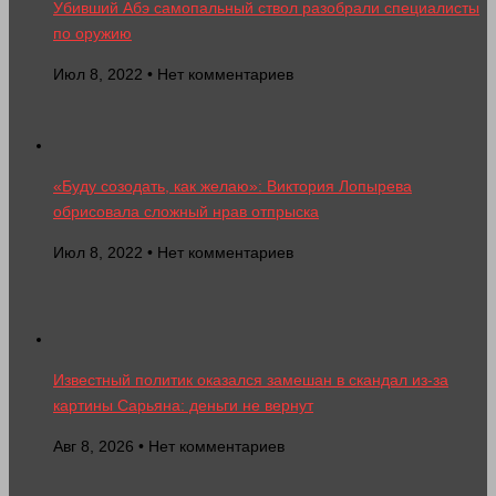
Убивший Абэ самопальный ствол разобрали специалисты
по оружию
Июл 8, 2022 • Нет комментариев
«Буду созодать, как желаю»: Виктория Лопырева
обрисовала сложный нрав отпрыска
Июл 8, 2022 • Нет комментариев
Известный политик оказался замешан в скандал из-за
картины Сарьяна: деньги не вернут
Авг 8, 2026 • Нет комментариев