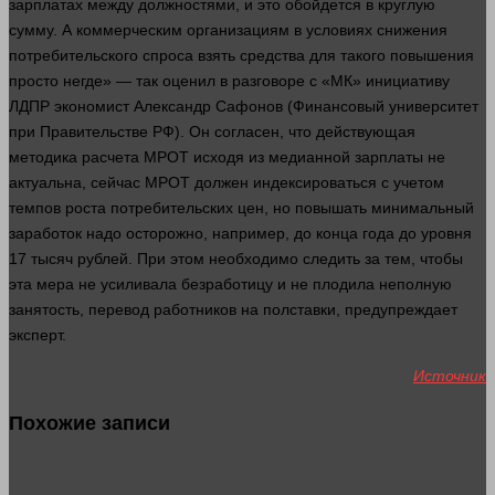
зарплатах между должностями, и это обойдется в круглую
сумму. А коммерческим организациям в условиях снижения
потребительского спроса взять
средства
для такого повышения
просто негде» — так оценил в разговоре с «МК» инициативу
ЛДПР экономист Александр Сафонов (Финансовый университет
при Правительстве РФ). Он согласен, что действующая
методика
расчета МРОТ исходя из медианной зарплаты не
актуальна,
сейчас
МРОТ
должен
индексироваться с учетом
темпов роста потребительских цен, но повышать минимальный
заработок надо осторожно,
например
, до конца
года
до уровня
17 тысяч
рублей
. При этом необходимо следить за тем, чтобы
эта мера не усиливала безработицу и не плодила неполную
занятость, перевод работников на полставки, предупреждает
эксперт
.
Источник
Похожие записи