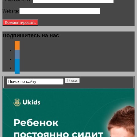
Website:
Подпишитесь на нас
odnoklassniki
vkontakte
telegram