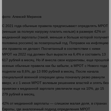
фото
: Алексей Меринов
С 2021
года
обычные правила предписывают определять МРОТ
(меньше за полную нагрузку платить
нельзя
) в размере 42% от
медианной зарплаты (такой, меньше и
больше
которой получает
половина россиян) за позапрошлый год. Поправок на инфляцию
эти правила не делают. Посчитанный в
соответствии
с ними
МРОТ на 2022 год
должен
был вырасти на 6,4% и составить 13
617
рублей
в месяц. Но
И внесла свои коррективы, еще прошлой
осенью обычные правила как бы забыли, а МРОТ с Нового
года
подняли на 8,6%, до 13 890
рублей
в месяц. После начала
специальной военной операции цены поначалу резко рванули
вверх, и с 1 июня МРОТ волевым решением властей и
опять
без
привязки к медианной зарплате увеличили еще на 10%, до 15
279
рублей
в месяц.
42% от медианной зарплаты —
слишком
малая доля, в странах
Европы, где аналогичный подход
определения
МРОТ