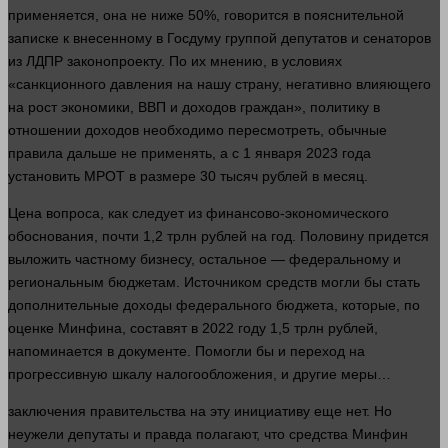
применяется, она не ниже 50%, говорится в пояснительной
записке к внесенному в Госдуму группой депутатов и сенаторов
из ЛДПР законопроекту. По их мнению, в условиях
«санкционного
давления
на нашу страну, негативно влияющего
на рост
экономики
,
ВВП
и доходов граждан», политику в
отношении доходов необходимо пересмотреть, обычные
правила дальше не применять, а с 1 января 2023
года
установить МРОТ в размере 30 тысяч
рублей
в месяц.
Цена вопроса, как следует из финансово-экономического
обоснования, почти 1,2 трлн
рублей
на год. Половину придется
выложить частному
бизнесу
, остальное — федеральному и
региональным бюджетам. Источником средств
могли
бы стать
дополнительные доходы федерального
бюджета
, которые, по
оценке Минфина, составят в 2022 году 1,5 трлн
рублей
,
напоминается в документе. Помогли бы и переход на
прогрессивную шкалу налогообложения, и другие меры…
заключения
правительства на эту инициативу еще нет. Но
неужели депутаты и
правда
полагают, что
средства
Минфин