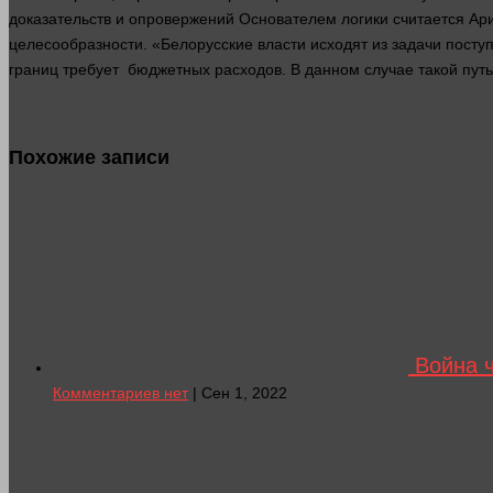
доказательств и опровержений Основателем логики считается Ар
целесообразности. «Белорусские
власти
исходят из
задачи
поступ
границ требует бюджетных расходов. В данном случае такой пут
Похожие записи
Война ч
Комментариев нет
| Сен 1, 2022