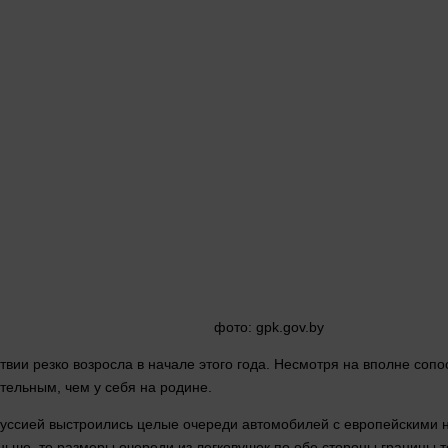
фото
: gpk.gov.by
вии резко возросла в начале этого
года
. Несмотря на вполне сопо
тельным, чем у себя на родине.
руссией выстроились целые очереди автомобилей с европейскими н
ньше, то
размеры
очереди из легковушек по обе
стороны
границы т