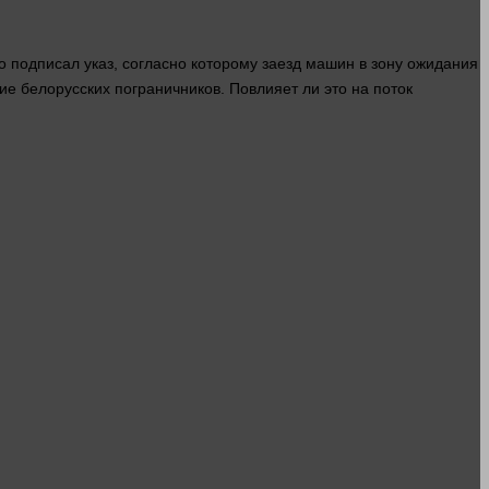
 подписал указ, согласно которому заезд машин в зону ожидания
ие белорусских пограничников. Повлияет ли это на поток