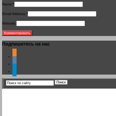
Name:
*
Email Address:
*
Website:
Подпишитесь на нас
odnoklassniki
vkontakte
telegram