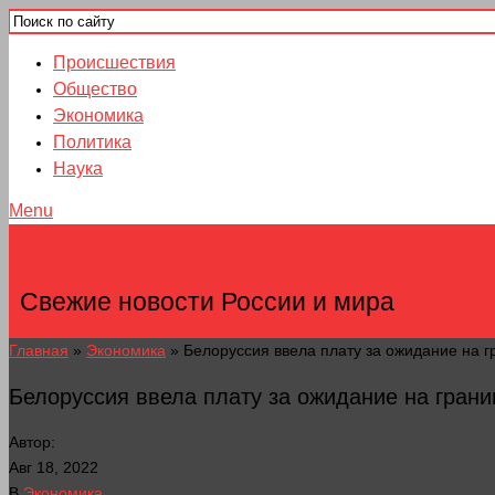
Происшествия
Общество
Экономика
Политика
Наука
Menu
НОВОСТИ ГОРОДОВ
Свежие новости России и мира
Главная
»
Экономика
»
Белоруссия ввела плату за ожидание на г
Белоруссия ввела плату за ожидание на грани
Автор:
Авг 18, 2022
В
Экономика