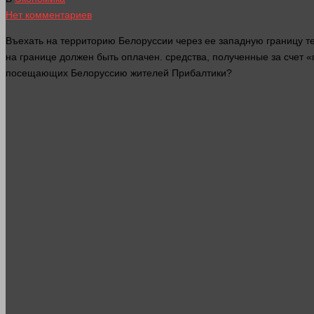
Нет комментариев
Въехать на территорию Белоруссии через ее западную границу те
на границе
должен
быть оплачен.
средства
, полученные за счет 
посещающих Белоруссию жителей Прибалтики?