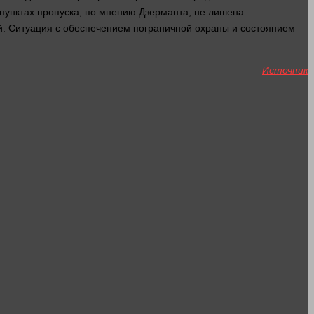
 пунктах пропуска, по мнению Дзерманта, не лишена
. Ситуация с обеспечением пограничной охраны и состоянием
Источник