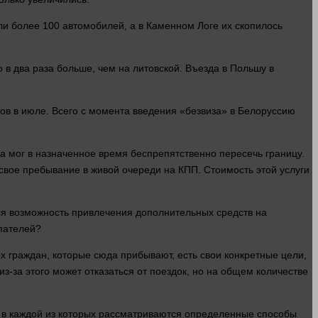
али более 100 автомобилей, а в Каменном Логе их скопилось
о в два раза
больше
, чем на литовской. Въезда в Польшу в
ов в июле. Всего с момента введения «безвиза» в Белоруссию
ка
мог
в назначенное
время
беспрепятственно пересечь границу.
ь свое пребывание в живой очереди на КПП. Стоимость этой
услуги
ся возможность привлечения дополнительных средств на
пателей?
 граждан, которые сюда прибывают, есть свои конкретные цели,
из-за этого может отказаться от поездок, но на общем количестве
рий в каждой из которых рассматриваются определенные способы