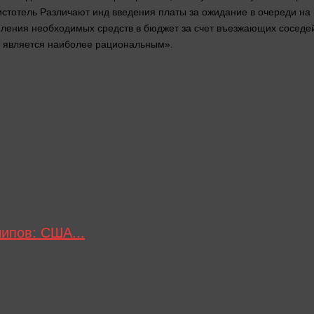
истотель Различают инд введения платы за ожидание в очереди на
ления необходимых средств в
бюджет
за счет въезжающих соседей
ь является наиболее рациональным».
ипов: США...