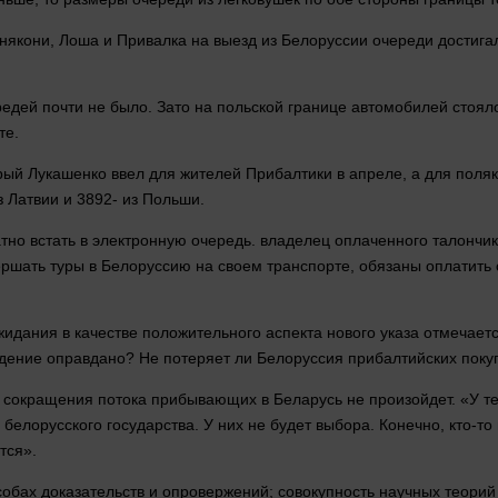
Бенякони, Лоша и Привалка на выезд из Белоруссии очереди достиг
редей почти не было. Зато на польской границе автомобилей стоял
те.
ый Лукашенко ввел для жителей Прибалтики в апреле, а для поляк
из Латвии и 3892- из Польши.
тно встать в электронную очередь.
владелец
оплаченного талончи
вершать туры в Белоруссию на своем транспорте, обязаны оплатит
.
идания в качестве положительного аспекта нового указа отмечает
дение оправдано? Не потеряет ли Белоруссия прибалтийских поку
сокращения потока прибывающих в Беларусь не произойдет. «У тех
белорусского государства. У них не будет выбора. Конечно, кто-то 
тся».
о способах доказательств и опровержений; совокупность научных тео