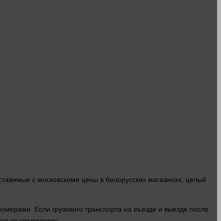
ставимые с московскими цены в белорусских магазинах, целый
омерами. Если грузового транспорта на въезде и выезде после
олько увеличились.