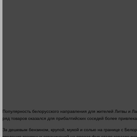
Популярность белорусского направления для жителей Литвы и Лат
ряд товаров оказался для прибалтийских соседей более привлека
За дешевым бензином, крупой, мукой и солью на границе с Бело
введения взаимных ограничений на проезд фур
стало
гораздо ме