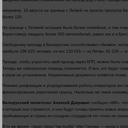
например
, 16 августа на границе с Литвой на пунктах пропуска 
более 120.
На границе с Латвией ситуация была более спокойная, и там оче
Берестовице ожидало более 500 автомобилей, равно как и в Брес
Свободному проезду в Белоруссию способствовал «безвиз», котор
прибыло 186 625
человек
, из них 120 515 — из Литвы, 62 218 — 
Прежде, чтобы упростить свой проезд через КПП, можно было пла
Теперь же электронная очередь отменяется. И все, кто будет со
в указе не установлена. Нормативные документы появятся позже
Помимо унификации и упорядочивания
работы
операторов зон ож
финансирование укрепления границ. Насколько же такое нововве
Белорусский политолог Алексей Дзермант
сообщил «МК», что 
к которым они стремятся, и они будут готовы принять новые меры 
прибывающих в страну из соседних государств это точно не скаже
В то же
время
, <span class="wp-tooltip" title="логика — наука 