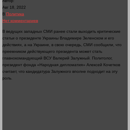
Автор:
Авг 18, 2022
В
Политика
Нет комментариев
В ведущих западных СМИ ранее стали выходить критические
статьи о президенте Украины Владимире Зеленском и его
действиях, а на Украине, в свою очередь, СМИ сообщили, что
преемником действующего президента может стать
главнокомандующий ВСУ Валерий Залужный. Политолог,
президент фонда «Народная дипломатия» Алексей Кочетков
считает, что кандидатура Залужного вполне подходит на эту
роль.