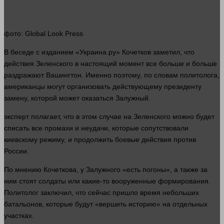
фото
: Global Look Press
В беседе с изданием «Украина.ру» Кочетков заметил, что
действия Зеленского в настоящий
момент
все
больше
и
больше
раздражают Вашингтон. Именно поэтому, по словам политолога,
американцы могут организовать действующему президенту
замену, которой может оказаться Залужный.
эксперт
полагает, что в этом
случае
на Зеленского можно будет
списать все промахи и неудачи, которые сопутствовали
киевскому режиму, и продолжить боевые действия против
России.
По мнению Кочеткова, у Залужного «есть погоны», а также за
ним стоят солдаты или какие-то вооруженные формирования.
Политолог заключил, что
сейчас
пришло
время
небольших
батальонов, которые будут «вершить историю» на отдельных
участках.