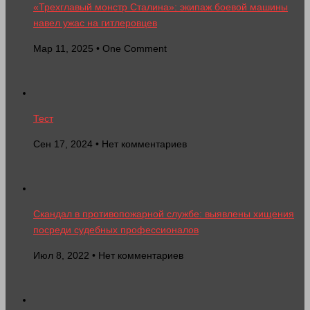
«Трехглавый монстр Сталина»: экипаж боевой машины
навел ужас на гитлеровцев
Мар 11, 2025 • One Comment
Тест
Сен 17, 2024 • Нет комментариев
Скандал в противопожарной службе: выявлены хищения
посреди судебных профессионалов
Июл 8, 2022 • Нет комментариев