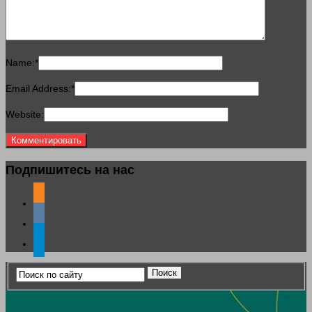
Name:
*
Email Address:
*
Website:
Подпишитесь на нас
odnoklassniki
vkontakte
telegram