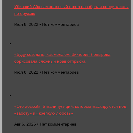
Убивший Абэ самопальный ствол разобрали специалисты
по оружию
Июл 8, 2022 • Нет комментариев
«Буду созодать, как желаю»: Виктория Лопырева
обрисовала сложный нрав отпрыска
Июл 8, 2022 • Нет комментариев
«Это абьюз!»: 5 манипуляций, которые маскируются под
«заботу» и «крепкую любовь»
Авг 6, 2026 • Нет комментариев