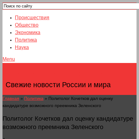
Происшествия
Общество
Экономика
Политика
Наука
Menu
НОВОСТИ ГОРОДОВ
Свежие новости России и мира
Главная
»
Политика
»
Политолог Кочетков дал оценку
кандидатуре возможного преемника Зеленского
Политолог Кочетков дал оценку кандидатуре
возможного преемника Зеленского