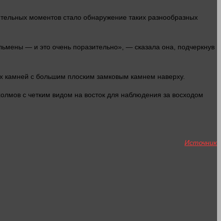
зительных моментов
стало
обнаружение таких разнообразных
льмены — и это очень поразительно», —
сказала
она, подчеркнув
их камней с большим плоским замковым камнем наверху.
олмов с четким видом на восток для наблюдения за восходом
Источник