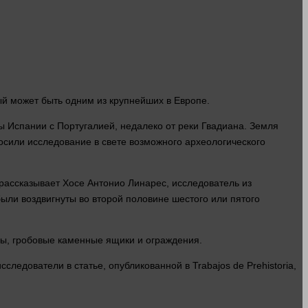
ый может быть одним из крупнейших в Европе.
 Испании с Португалией, недалеко от
реки
Гвадиана. Земля
осили
исследование
в свете возможного археологического
ассказывает Хосе Антонио Линарес, исследователь из
ли воздвигнуты во второй половине шестого или пятого
ны, гробовые каменные ящики и ограждения.
ледователи в статье, опубликованной в Trabajos de Prehistoria,