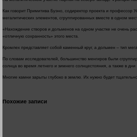
Как
говорит
Примитива Буэно, содиректор проекта и
профессор
Ун
мегалитических элементов, сгруппированных
вместе
в одном
мес
«Нахождение створов и дольменов на одном участке не очень ра
«отличную сохранность» этого места.
Кромлех представляет собой каменный круг, а дольмен – тип ме
По словам исследователей, большинство менгиров были сгруппир
солнца во
время
летнего и зимнего солнцестояния, а также в дни
Многие камни зарыты глубоко в
землю
. Их
нужно
будет тщательно
Похожие записи