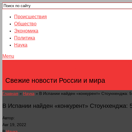
Происшествия
Общество
Экономика
Политика
Наука
Menu
НОВОСТИ ГОРОДОВ
Свежие новости России и мира
Главная
»
Наука
»
В Испании найден «конкурент» Стоунхенджа: 5
В Испании найден «конкурент» Стоунхенджа: 
Автор:
Авг 19, 2022
В
Наука