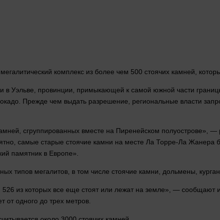
мегалитический комплекс из более чем 500 стоячих камней, котор
мли в Уэльве, провинции, примыкающей к самой южной
части
границы
вокадо. Прежде чем выдать разрешение, региональные
власти
запр
камней, сгруппированных
вместе
на Пиренейском полуострове», — р
ятно
, самые старые стоячие камни на
месте
Ла Торре-Ла Жанера бы
кий памятник в Европе».
ных типов мегалитов, в том числе стоячие камни, дольмены, курга
26 из которых все еще стоят или лежат на земле», — сообщают исс
ет от
одного
до трех
метров
.
считывается около 3000 стоячих камней.