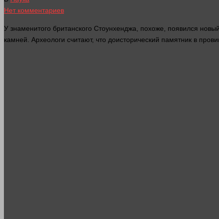
Нет комментариев
У знаменитого британского Стоунхенджа, похоже, появился новы
камней. Археологи считают, что доисторический памятник в пров