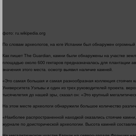
фото
: ru.wikipedia.org
По словам археологов, на юге Испании был обнаружен огромный 
Как пишет The Guardian, камни были обнаружены на участке зе
площадью около 600 гектаров предназначалась для плантации а
значения
этого места.
осмотр
выявил
наличие
камней.
«Это самая большая и самая разнообразная коллекция стоячих 
Университета Уэльвы и
один
из трех руководителей проекта.
веро
тысячелетия до нашей эры,
сказал
он: «Это крупный мегалитичес
На этом
месте
археологи обнаружили большое
количество
различ
«Наиболее распространенной находкой оказались стоячие камни, 5
журнале по доисторической археологии. Высота камней составля
На мегалитическом участке Карнак на северо-западе Франции на