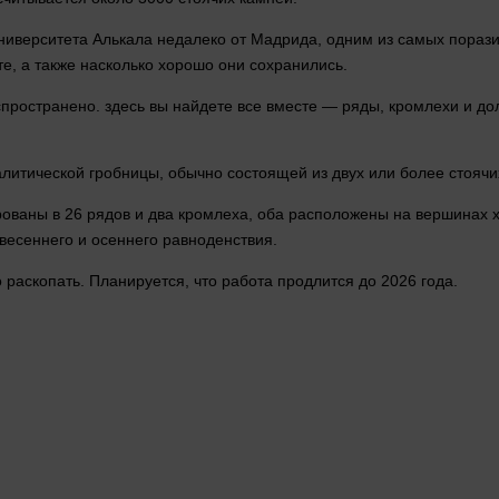
иверситета Алькала недалеко от Мадрида, одним из самых пора
те
, а также насколько хорошо они сохранились.
спространено.
здесь
вы найдете все
вместе
— ряды, кромлехи и до
галитической гробницы, обычно состоящей из двух или более стояч
ованы в 26 рядов и два кромлеха, оба расположены на вершинах х
 весеннего и осеннего равноденствия.
 раскопать. Планируется, что работа продлится до 2026
года
.