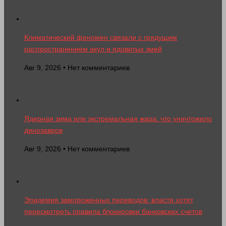
Климатический феномен связали с грядущим
распространением акул и ядовитых змей
Авг 9, 2026 • Нет комментариев
Ядерная зима или экстремальная жара: что уничтожило
динозавров
Авг 9, 2026 • Нет комментариев
Эпидемия замороженных переводов: власти хотят
пересмотреть правила блокировки банковских счетов