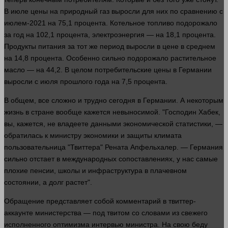
В июле цены на природный газ выросли для них по сравнению с
июлем-2021 на 75,1 процента. Котельное топливо подорожало
за год на 102,1 процента, электроэнергия — на 18,1 процента.
Продукты питания за тот же период выросли в цене в среднем
на 14,8 процента. Особенно сильно подорожало растительное
масло — на 44,2. В целом потребительские цены в Германии
выросли с июля прошлого
года
на 7,5 процента.
В общем, все сложно и трудно сегодня в Германии. А некоторым
жизнь
в стране вообще кажется невыносимой. "Господин Хабек,
вы, кажется, не владеете данными экономической статистики, —
обратилась к министру
экономики
и защиты климата
пользовательница "Твиттера" Рената Апфельхалер. — Германия
сильно отстает в международных сопоставлениях, у нас самые
плохие пенсии, школы и инфраструктура в плачевном
состоянии, а долг растет".
Обращение представляет собой комментарий в твиттер-
аккаунте министерства — под твитом со словами из свежего
исполненного оптимизма интервью министра. На свою беду