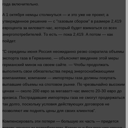
года
включительно.
А 1 октября немцы столкнуться — и это уже не проект, а
утвержденное решение — с "газовым сбором" в размере 2,419
евроцента за киловатт-час, который будет взиматься со всех
энергопотребителей. То есть — пока 2,419. А потом — как
пойдет.
"С середины июня Россия неожиданно резко сократила объемы
экспорта газа в Германию, — объясняет введение этой меры
германский минэк на своем сайте. — Чтобы продолжать
выполнять свои обязательства перед энергоснабжающими
компаниями,
компании
— импортеры газа должны покупать
выпавшие объемы на спотовом рынке. По чрезвычайно высоким
ценам — около 200 евро за мегаватт-час вместо 20-30 евро до
кризиса. Пострадавшие импортеры газа не смогут продержаться
так
долго
, поскольку условия действующих договоров не
позволяют им поднять цены для своих
клиентов
".
Компенсировать эти потери — большую их
часть
— придется
теперь конечным потребителям. Которые и без того уже стонут.