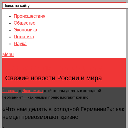
Происшествия
Общество
Экономика
Политика
Наука
Menu
НОВОСТИ ГОРОДОВ
Свежие новости России и мира
Главная
»
Экономика
»
«Что нам делать в холодной
Германии?»: как немцы превозмогают кризис
«Что нам делать в холодной Германии?»: как
немцы превозмогают кризис