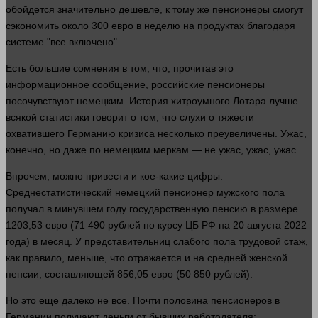
обойдется значительно дешевле, к тому же пенсионеры смогут
сэкономить около 300 евро в неделю на продуктах благодаря
системе "все включено".
Есть большие сомнения в том, что, прочитав это
информационное сообщение, российские пенсионеры
посочувствуют немецким. История хитроумного Лотара
лучше
всякой статистики
говорит
о том, что слухи о тяжести
охватившего Германию кризиса
несколько
преувеличены. Ужас,
конечно, но даже по немецким меркам — не ужас, ужас, ужас.
Впрочем, можно привести и кое-какие цифры.
Среднестатистический немецкий пенсионер мужского пола
получал в минувшем году государственную пенсию в размере
1203,53 евро (71 490
рублей
по курсу ЦБ РФ на 20 августа 2022
года
) в месяц. У представительниц слабого пола трудовой стаж,
как
правило
, меньше, что отражается и на средней женской
пенсии, составляющей 856,05 евро (50 850
рублей
).
Но это еще
далеко
не все. Почти половина пенсионеров в
Германии получают
деньги
от бывших работодателя: