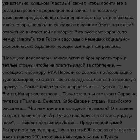
удивительно:
слишком
"лакомый" сюжет, чтобы обойти его в
разгар мировой информационной
войны
. Но поскольку
тамошние представления о жизненных стандартах и невзгодах,
мягко говоря, не вполне совпадают с нашими (факт, нашедший
отражение в известной поговорке: "Что русскому хорошо, то
немцу
смерть
"), то в России рассказы о немецких социально-
экономических бедствиях нередко выглядят как
реклама
.
"Немецкие пенсионеры начали активно бронировать туры в
теплые
страны
, чтобы не платить зимой за отопление, —
сообщает, к примеру, РИА Новости со ссылкой на Ассоциацию
туроператоров, которая в свою очередь ссылается на немецкую
прессу. — Самые популярные направления — Турция, Тунис,
Египет, Канарские острова… Также эксперты отмечают
Спрос
на
путевки в Таиланд, Сенегал, Кабо-Верде и
страны
Карибского
бассейна… "Что нам
делать
в холодной Германии? Отопление
съедает наши
деньги
. А в Тунисе нас балуют в отеле с утра до
ночи", —
говорит
пенсионер Лотар… Предстоящей зимой
Лотару и его супруге придется платить 600 евро за отопление в
месяц вместо 200, что очень невыгодно.
жизнь
в Тунисе