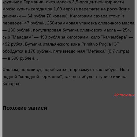
крупных в Германии, литр молока 3,5-процентной жирности
можно купить сегодня за 1,09 евро (в пересчете на российские
дензнаки — 64
рубля
70 копеек). Килограмм сахара стоит "в
переводе" 47
рублей
, 250-граммовая упаковка сливочного масла
— 136
рублей
, полулитровая бутылка оливкового масла — 254,
сыр "Маасдам" — 493
рубля
за килограмм, кило "Камамбера" —
492
рубля
. Бутылка итальянского вина Primitivo Puglia IGT
обойдется в 170
рублей
, пятизвездочная "Метакса" (0,7 литра)
— в 590
рублей
…
Словом, переживут, перебьются, перезимуют как-нибудь. Не в
родной "холодной Германии", так где-нибудь в Тунисе или на
Канарах.
Источник
Похожие записи