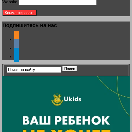
Website:
Подпишитесь на нас
odnoklassniki
vkontakte
telegram