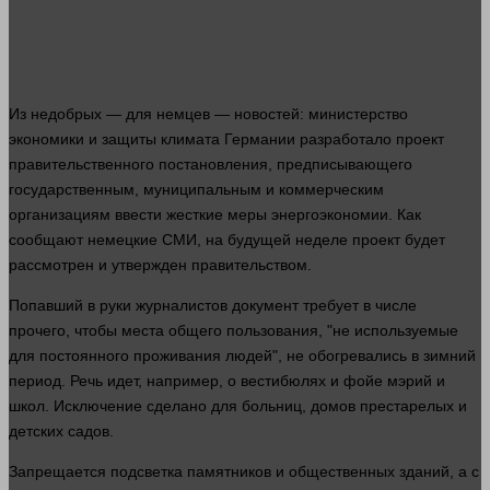
Из недобрых — для немцев — новостей: министерство
экономики
и защиты климата Германии разработало проект
правительственного постановления, предписывающего
государственным, муниципальным и коммерческим
организациям ввести жесткие меры энергоэкономии. Как
сообщают немецкие СМИ, на будущей неделе проект будет
рассмотрен и утвержден правительством.
Попавший в
руки
журналистов
документ
требует в числе
прочего, чтобы места общего пользования, "не используемые
для постоянного проживания
людей
", не обогревались в зимний
период. Речь
идет
,
например
, о вестибюлях и фойе мэрий и
школ. Исключение сделано для больниц, домов престарелых и
детских садов.
Запрещается подсветка памятников и общественных зданий, а с