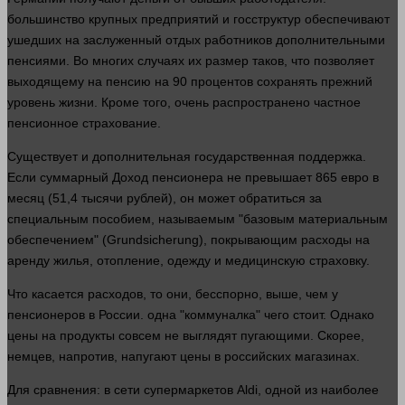
большинство крупных предприятий и госструктур обеспечивают
ушедших на заслуженный отдых работников дополнительными
пенсиями. Во многих случаях их размер таков, что позволяет
выходящему на пенсию на 90 процентов сохранять прежний
уровень
жизни
. Кроме того, очень распространено частное
пенсионное страхование.
Существует и дополнительная государственная поддержка.
Если суммарный
Доход
пенсионера не превышает 865 евро в
месяц (51,4 тысячи
рублей
), он может обратиться за
специальным пособием, называемым "базовым материальным
обеспечением" (Grundsicherung), покрывающим расходы на
аренду жилья, отопление, одежду и медицинскую страховку.
Что касается расходов, то они, бесспорно, выше, чем у
пенсионеров в России.
одна
"коммуналка" чего стоит. Однако
цены на продукты
совсем
не выглядят пугающими. Скорее,
немцев, напротив, напугают цены в российских магазинах.
Для сравнения: в сети супермаркетов Aldi,
одной
из наиболее