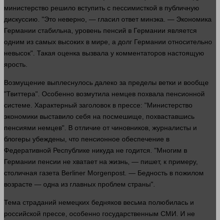
министерство решило вступить с пессимисткой в публичную
дискуссию. "Это неверно, — гласил ответ минэка. —
Экономика
Германии стабильна, уровень пенсий в Германии является
одним из самых высоких в мире, а долг Германии относительно
невысок". Такая оценка вызвала у комментаторов настоящую
ярость.
Возмущение выплеснулось
далеко
за пределы ветки и вообще
"Твиттера". Особенно возмутила немцев похвала пенсионной
системе. Характерный заголовок в прессе: "Министерство
экономики
выставило себя на посмешище, похваставшись
пенсиями немцев". В отличие от чиновников, журналисты и
блогеры убеждены, что пенсионное обеспечение в
Федеративной Республике никуда не годится. "Многим в
Германии пенсии не хватает на
жизнь
, — пишет, к примеру,
столичная
газета
Berliner Morgenpost. — Бедность в пожилом
возрасте —
одна
из главных проблем
страны
".
Тема страданий немецких бедняков весьма полюбилась и
российской прессе, особенно государственным СМИ. И не