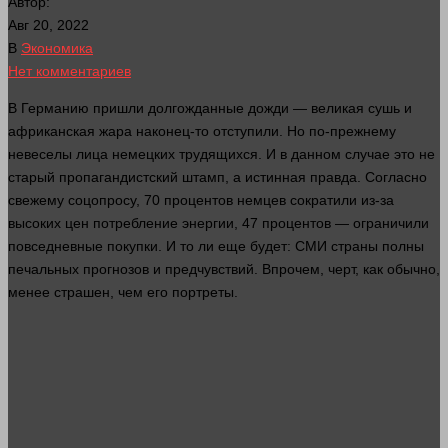
Автор:
Авг 20, 2022
В
Экономика
Нет комментариев
В Германию пришли долгожданные дожди — великая сушь и
африканская жара наконец-то отступили. Но по-прежнему
невеселы
лица
немецких трудящихся. И в данном
случае
это не
старый пропагандистский штамп, а истинная
правда
. Согласно
свежему соцопросу, 70 процентов немцев сократили из-за
высоких цен потребление энергии, 47 процентов — ограничили
повседневные покупки. И то ли еще будет: СМИ
страны
полны
печальных прогнозов и предчувствий. Впрочем, черт, как обычно,
менее страшен, чем его портреты.