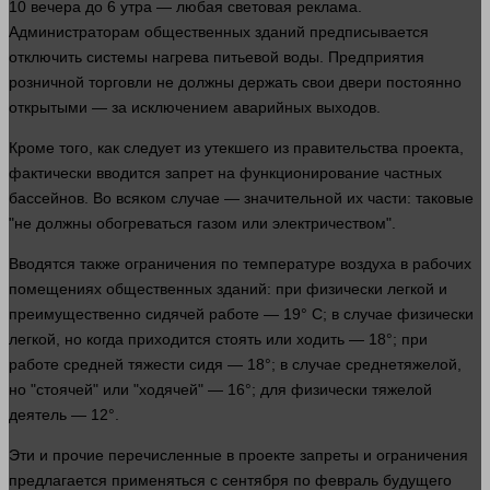
10 вечера до 6 утра — любая световая
реклама
.
Администраторам общественных зданий предписывается
отключить
системы
нагрева питьевой
воды
. Предприятия
розничной торговли не должны держать свои двери постоянно
открытыми — за исключением аварийных выходов.
Кроме того, как следует из утекшего из правительства проекта,
фактически вводится
запрет
на функционирование частных
бассейнов. Во всяком
случае
— значительной их
части
: таковые
"не должны обогреваться газом или электричеством".
Вводятся также ограничения по температуре воздуха в рабочих
помещениях общественных зданий: при физически легкой и
преимущественно сидячей работе — 19° C; в
случае
физически
легкой, но когда приходится стоять или ходить — 18°; при
работе средней тяжести сидя — 18°; в
случае
среднетяжелой,
но "стоячей" или "ходячей" — 16°; для физически тяжелой
деятель — 12°.
Эти и прочие перечисленные в проекте запреты и ограничения
предлагается применяться с сентября по февраль будущего