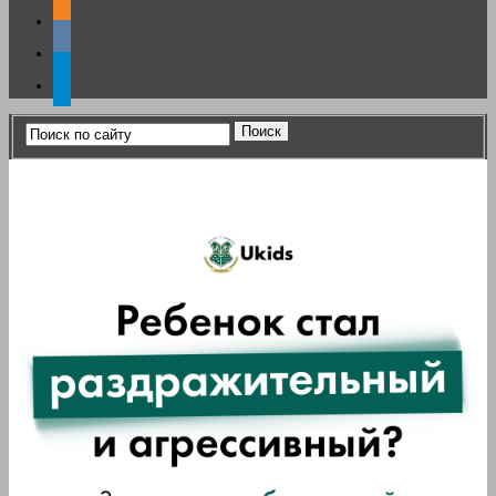
odnoklassniki
vkontakte
telegram