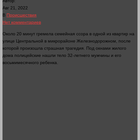
Автор:
Авг 21, 2022
В
Происшествия
Нет комментариев
Около 20
минут
гремела семейная ссора в
одной
из квартир на
улице
Центральной в микрорайоне Железнодорожном, после
которой произошла страшная трагедия. Под окнами жилого
дома
полицейские нашли
тело
32-летнего мужчины и его
восьмимесячного ребенка.