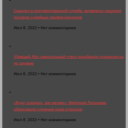
Скандал в противопожарной службе: выявлены хищения
посреди судебных профессионалов
Июл 8, 2022 • Нет комментариев
Убивший Абэ самопальный ствол разобрали специалисты
по оружию
Июл 8, 2022 • Нет комментариев
«Буду созодать, как желаю»: Виктория Лопырева
обрисовала сложный нрав отпрыска
Июл 8, 2022 • Нет комментариев