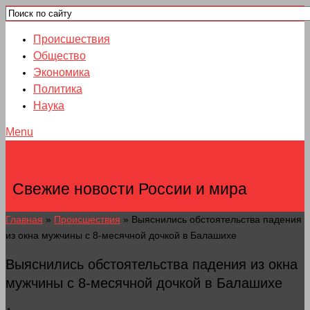
Происшествия
Общество
Экономика
Политика
Наука
Menu
НОВОСТИ ГОРОДОВ
Свежие новости России и мира
Главная
»
Происшествия
»
Выяснились обстоятельства падения
из окна мужчины с 8-месячной дочкой в Балашихе
Выяснились обстоятельства падения из окна
мужчины с 8-месячной дочкой в Балашихе