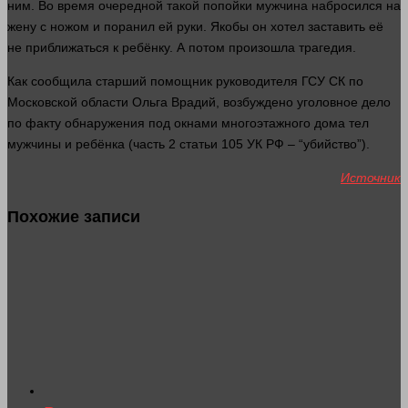
ним. Во
время
очередной такой попойки мужчина набросился на
жену с ножом и поранил ей
руки
. Якобы он
хотел
заставить её
не приближаться к ребёнку. А потом произошла трагедия.
Как сообщила старший помощник руководителя ГСУ СК по
Московской
области
Ольга Врадий, возбуждено уголовное дело
по факту
обнаружения
под окнами многоэтажного
дома
тел
мужчины и ребёнка (
часть
2 статьи 105 УК РФ – “
убийство
”).
Источник
Похожие записи