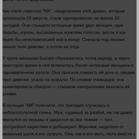
Как
стало
известно "МК", свидетелями этой драмы, которая
произошла 19 августа, стали одновременно не менее 10
соседей. Они слышали истошные крики двух женщин, шум
борьбы, угрозы, высказанные мужским
голосом
, вопли и как
будто бы нечеловеческий вой в конце. Сначала под окнами
нашли
тело
девочки, а потом ее отца.
У трупа малышки
быстро
образовалась толпа народу, а через
некоторое
время
в неё вклинилась босая нетрезвая
женщина
в
окровавленном халате. Она просила показать ей дочь и, увидев
труп
девочки, упала на асфальт. По словам очевидцев, она
сымитировала обморок —
слишком
наигранными казались её
уловки.
В полиции "МК" пояснили, что трагедия случилась в
неблагополучной семье. Муж, судимый за разбой, не так
давно
вернулся из тюрьмы и ударился во все тяжкие — пил,
употреблял наркотики и дебоширил. Впрочем, недалеко от
муженька ушла и его супруга. Она, как и его
мать
, пила
вместе
с