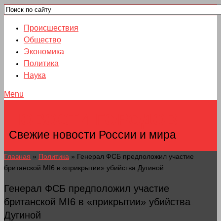
Происшествия
Общество
Экономика
Политика
Наука
Menu
НОВОСТИ ГОРОДОВ
Свежие новости России и мира
Главная
»
Политика
»
Генерал ФСБ предположил участие
британской MI6 в «прикрытии» убийства Дугиной
Генерал ФСБ предположил участие
британской MI6 в «прикрытии» убийства
Дугиной