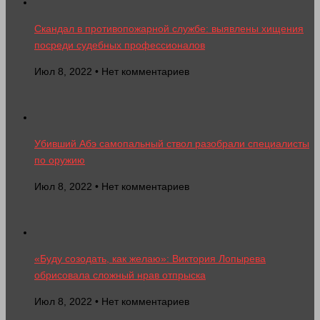
Скандал в противопожарной службе: выявлены хищения
посреди судебных профессионалов
Июл 8, 2022 • Нет комментариев
Убивший Абэ самопальный ствол разобрали специалисты
по оружию
Июл 8, 2022 • Нет комментариев
«Буду созодать, как желаю»: Виктория Лопырева
обрисовала сложный нрав отпрыска
Июл 8, 2022 • Нет комментариев