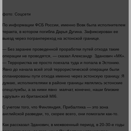
фото
: Соцсети
По
информации
ФСБ России, именно Вовк была исполнителем
теракта, в котором погибла Дарья Дугина. Зафиксирован ее
выезд через погранпереход на эстонской границе.
— Без заранее проведенной проработки путей отхода такие
операции не проводятся, —
сказал
Александр Зданович «МК».
— Террористка не просто поехала туда и попала в Эстонию.
Явно до начала всей этой террористической операции были
спланированы пути отхода именно через эстонскую границу. Я
думаю
, исполнителями в районе границы являлись эстонские
спецслужбы, а за ними явно маячат, конечно, наши близкие
«друзья» из британской MI6.
С учетом того, что Финляндия, Прибалтика — это зона
английской разведки, то, скорее всего, они помогали как-то.
Как рассказал Зданович, в межвоенный период, в 20-30-е годы