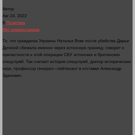
Автор:
Авг 24, 2022
В
Политика
Нет комментариев
То, что гражданка Украины Наталья Вовк после
убийства
Дарьи
Дугиной сбежала именно через эстонскую границу,
говорит
о
причастности к этой операции СБУ эстонских и британских
спецслужб. Так считает историк спецслужб,
доктор
исторических
наук,
профессор
генерал
—
лейтенант
в отставке Александр
Зданович.