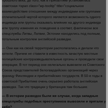
прошлого века, до того, как в Прибалтике установилась
советская <span class="wp-tooltip" title="социальное
взаимодействие отношение между индивидами или группами
отличительной чертой которого является возможность одного
индивида или группы оказывать влияние на другого индивида
или труппу изменяя их поведение в соответ, фактически все
спецслужбы Литвы, Латвии, Эстонии находились под полным,
тотальным контролем английской разведки.
— Они как на своей территории располагались и делали что
хотели
. Причем не ставили в известность зачастую местные
полицейские контрразведывательные органы и проводили свои
операции. В тот период они нелегально вывозили из Советского
Союза представителей белогвардейских организаций через
границу Финляндии и прибалтийских государств. В 50-е годы в
советской Прибалтике очень серьезно работала английская
разведка. Так что традиции у британцев там большие.
— В
истории
разведок были же случаи, когда западные
спецслужбы подобных преступников вывозили и прятали у
себя?