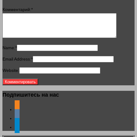
Комментарий:
*
Name:
*
Email Address:
*
Website:
Подпишитесь на нас
odnoklassniki
vkontakte
telegram