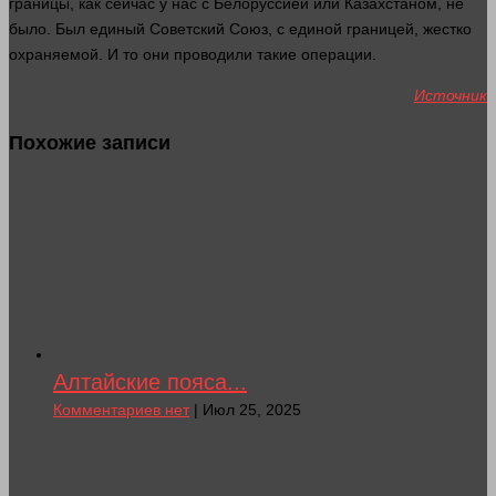
границы, как
сейчас
у нас с Белоруссией или Казахстаном, не
было. Был единый Советский Союз, с единой границей, жестко
охраняемой. И то они проводили такие операции.
Источник
Похожие записи
Алтайские пояса...
Комментариев нет
| Июл 25, 2025