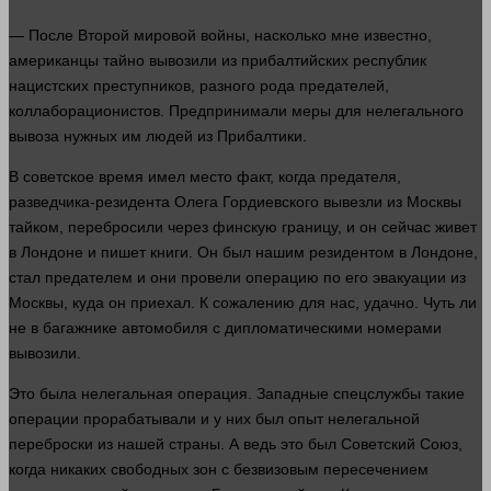
— После Второй мировой
войны
, насколько мне известно,
американцы тайно вывозили из прибалтийских республик
нацистских преступников, разного рода предателей,
коллаборационистов. Предпринимали меры для нелегального
вывоза нужных им
людей
из Прибалтики.
В советское
время
имел
место
факт, когда предателя,
разведчика-резидента Олега Гордиевского вывезли из Москвы
тайком, перебросили через финскую границу, и он
сейчас
живет
в Лондоне и пишет
книги
. Он был нашим резидентом в Лондоне,
стал
предателем и они провели операцию по его эвакуации из
Москвы, куда он приехал. К сожалению для нас, удачно. Чуть ли
не в багажнике автомобиля с дипломатическими номерами
вывозили.
Это была нелегальная операция. Западные спецслужбы такие
операции прорабатывали и у них был опыт нелегальной
переброски из нашей
страны
. А ведь это был Советский Союз,
когда никаких свободных зон с безвизовым пересечением