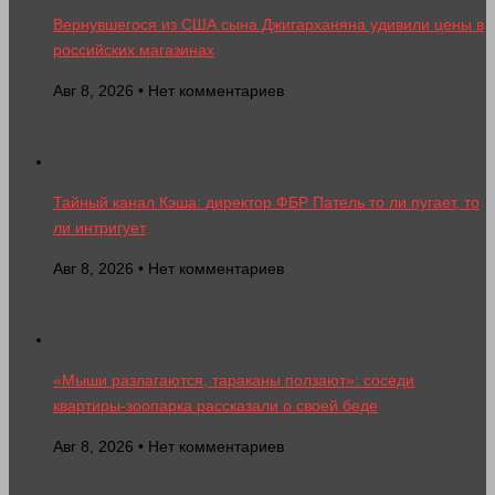
Вернувшегося из США сына Джигарханяна удивили цены в
российских магазинах
Авг 8, 2026 • Нет комментариев
Тайный канал Кэша: директор ФБР Патель то ли пугает, то
ли интригует
Авг 8, 2026 • Нет комментариев
«Мыши разлагаются, тараканы ползают»: соседи
квартиры-зоопарка рассказали о своей беде
Авг 8, 2026 • Нет комментариев