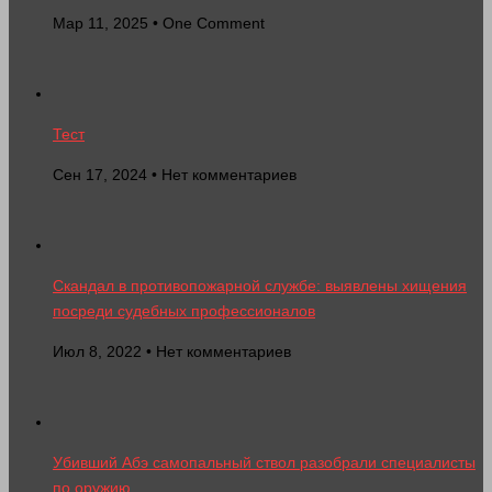
Мар 11, 2025 • One Comment
Тест
Сен 17, 2024 • Нет комментариев
Скандал в противопожарной службе: выявлены хищения
посреди судебных профессионалов
Июл 8, 2022 • Нет комментариев
Убивший Абэ самопальный ствол разобрали специалисты
по оружию