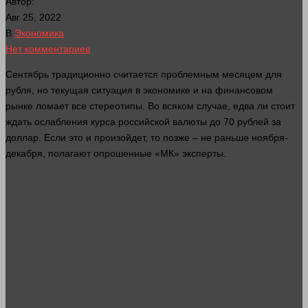
Автор:
Авг 25, 2022
В
Экономика
Нет комментариев
Сентябрь традиционно считается проблемным месяцем для
рубля
, но текущая ситуация в экономике и на финансовом
рынке ломает все стереотипы. Во всяком
случае
, едва ли стоит
ждать ослабления курса российской валюты до 70
рублей
за
доллар
. Если это и произойдет, то позже – не раньше ноября-
декабря, полагают опрошенные «МК» эксперты.