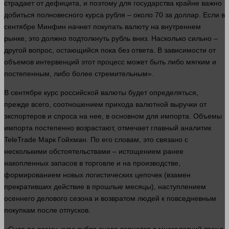
страдает от
дефицита
, и поэтому для государства крайне важно
добиться полновесного курса
рубля
– около 70 за
доллар
. Если в
сентябре Минфин начнет покупать валюту на внутреннем
рынке, это должно подтолкнуть
рубль
вниз. Насколько сильно –
другой
вопрос
, остающийся пока без ответа. В зависимости от
объемов интервенций этот
процесс
может быть либо мягким и
постепенным, либо более стремительным».
В сентябре курс российской валюты будет определяться,
прежде всего, соотношением прихода валютной выручки от
экспортеров и спроса на нее, в основном для импорта. Объемы
импорта постепенно возрастают, отмечает главный аналитик
TeleTrade Марк Гойхман. По его словам, это связано с
несколькими обстоятельствами – истощением ранее
накопленных запасов в торговле и на производстве,
формированием новых логистических цепочек (взамен
прекративших
действие
в прошлые месяцы), наступлением
осеннего делового сезона и возвратом
людей
к повседневным
покупкам после отпусков.