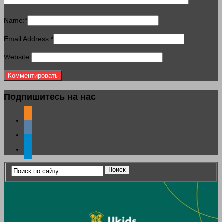
Name:
*
Email Address:
*
Website:
Подпишитесь на нас
odnoklassniki
vkontakte
telegram