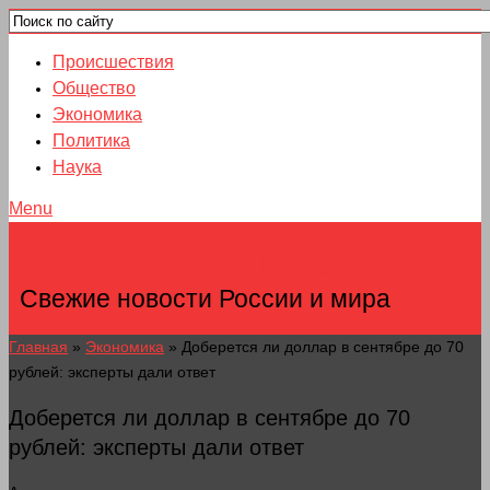
Происшествия
Общество
Экономика
Политика
Наука
Menu
НОВОСТИ ГОРОДОВ
Свежие новости России и мира
Главная
»
Экономика
»
Доберется ли доллар в сентябре до 70
рублей: эксперты дали ответ
Доберется ли доллар в сентябре до 70
рублей: эксперты дали ответ