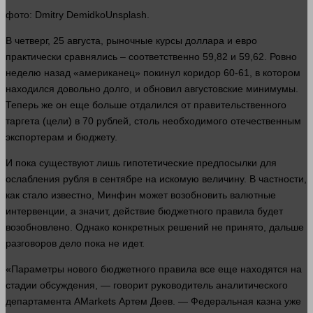
фото
: Dmitry DemidkoUnsplash.
В четверг, 25 августа, рыночные курсы доллара и евро
практически сравнялись – соответственно 59,82 и 59,62. Ровно
неделю назад «американец» покинул коридор 60-61, в котором
находился довольно
долго
, и обновил августовские минимумы.
Теперь же он еще
больше
отдалился от правительственного
таргета (цели) в 70
рублей
, столь необходимого отечественным
экспортерам и
бюджету
.
И пока существуют лишь гипотетические предпосылки для
ослабления
рубля
в сентябре на искомую величину. В частности,
как
стало
известно, Минфин может возобновить валютные
интервенции, а
значит
,
действие
бюджетного правила будет
возобновлено. Однако конкретных решений не принято, дальше
разговоров дело пока не
идет
.
«Параметры нового бюджетного правила все еще находятся на
стадии обсуждения, —
говорит
руководитель аналитического
департамента AMarkets Артем Деев. — Федеральная казна уже