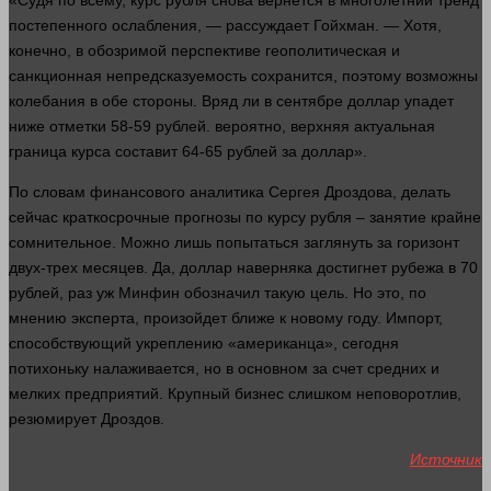
«Судя по всему, курс
рубля
снова вернется в многолетний тренд
постепенного ослабления, — рассуждает Гойхман. — Хотя,
конечно, в обозримой перспективе геополитическая и
санкционная непредсказуемость сохранится, поэтому возможны
колебания в обе
стороны
. Вряд ли в сентябре
доллар
упадет
ниже отметки 58-59
рублей
.
вероятно
, верхняя актуальная
граница курса составит 64-65
рублей
за доллар».
По словам финансового аналитика Сергея Дроздова,
делать
сейчас
краткосрочные прогнозы по курсу
рубля
– занятие крайне
сомнительное. Можно лишь попытаться заглянуть за горизонт
двух-трех месяцев. Да,
доллар
наверняка достигнет рубежа в 70
рублей
, раз уж Минфин обозначил такую цель. Но это, по
мнению эксперта, произойдет ближе к новому году. Импорт,
способствующий укреплению «американца», сегодня
потихоньку налаживается, но в основном за счет средних и
мелких предприятий. Крупный
бизнес
слишком
неповоротлив,
резюмирует Дроздов.
Источник