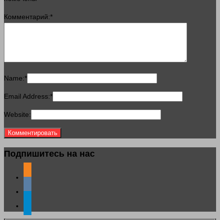
Комментарий:
*
Name:
*
Email Address:
*
Website:
Подпишитесь на нас
odnoklassniki
vkontakte
telegram