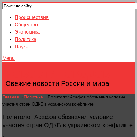
Происшествия
Общество
Экономика
Политика
Наука
Menu
НОВОСТИ ГОРОДОВ
Свежие новости России и мира
Главная
»
Политика
»
Политолог Асафов обозначил условие
участия стран ОДКБ в украинском конфликте
Политолог Асафов обозначил условие
участия стран ОДКБ в украинском конфликте