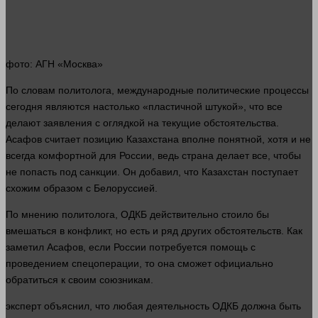
фото
: АГН «Москва»
По словам политолога, международные политические процессы
сегодня являются настолько «пластичной штукой», что все
делают заявления с оглядкой на текущие обстоятельства.
Асафов считает позицию Казахстана вполне понятной, хотя и не
всегда комфортной для России, ведь страна делает все, чтобы
не попасть под санкции. Он добавил, что Казахстан поступает
схожим образом с Белоруссией.
По мнению политолога, ОДКБ действительно стоило бы
вмешаться в конфликт, но есть и ряд других
обстоятельств
. Как
заметил Асафов, если России потребуется помощь с
проведением спецоперации, то она сможет официально
обратиться к своим союзникам.
эксперт
объяснил, что любая
деятельность
ОДКБ должна быть