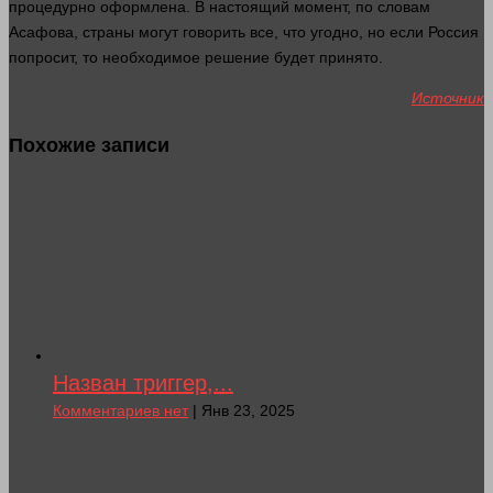
процедурно оформлена. В настоящий
момент
, по словам
Асафова,
страны
могут
говорить
все, что угодно, но если Россия
попросит, то необходимое решение будет принято.
Источник
Похожие записи
Назван триггер,...
Комментариев нет
| Янв 23, 2025