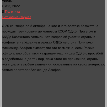
Автор:
Окт 3, 2022
В
Политика
Нет комментариев
С 26 сентября по 8 октября на юге и юго-востоке Казахстана
проходят тренировочные маневры КСОР ОДКБ. При этом в
МИДе Казахстана заявили, что
вопрос
об участии
страны
в
конфликте на Украине в рамках ОДКБ не стоит. Политолог
Александр Асафов считает, что это возможно, если Россия
официально обратится к странам-участницам ОДКБ с просьбой
о содействии, а до тех пор, пока этого не произошло,
страны
могут
делать
любые заявления, основанные на своих интересах,
заявил политолог Александр Асафов.