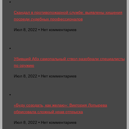
Скандал в противопожарной службе: выявлены хищения
посреди судебных профессионалов
Июл 8, 2022 • Нет комментариев
Убивший Абэ самопальный ствол разобрали специалисты
по оружию
Июл 8, 2022 • Нет комментариев
«Буду созодать, как желаю»: Виктория Лопырева
обрисовала сложный нрав отпрыска
Июл 8, 2022 • Нет комментариев