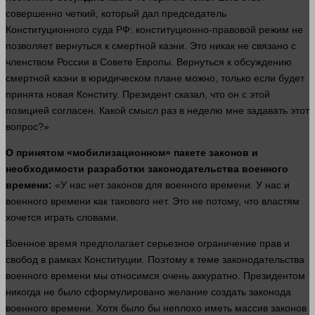
совершенно четкий, который дал председатель
Конституционного
суда
РФ: конституционно-правовой режим не
позволяет вернуться к смертной казни. Это никак не связано с
членством России в Совете Европы. Вернуться к обсуждению
смертной казни в юридическом плане можно, только если будет
принята новая
Конститу. Президент
сказал
, что он с этой
позицией согласен. Какой смысл раз в неделю мне задавать этот
вопрос
?»
О принятом «мобилизационном» пакете законов и
необходимости разработки законодательства военного
времени
:
«У нас нет законов для военного
времени
. У нас и
военного
времени
как такового нет. Это не потому, что властям
хочется играть словами.
Военное
время
предполагает серьезное ограничение прав и
свобод в рамках Конституции. Поэтому к теме законодательства
военного
времени
мы относимся очень аккуратно. Президентом
никогда не было сформулировано
желание
создать
законода
военного
времени
. Хотя было бы неплохо иметь массив законов