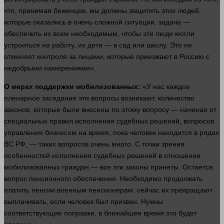
что, принимая беженцев, мы должны защитить этих
людей
,
которые оказались в очень сложной ситуации.
задача
—
обеспечить их всем необходимым, чтобы эти
люди
могли
устроиться на
работу
, их дети — в сад или
школу
. Это не
отменяет контроля за лицами, которые приезжают в Россию с
недобрыми намерениями».
О мерах поддержки мобилизованных:
«У нас каждое
пленарное заседание эти вопросы возникают.
количество
законов, которые были внесены по этому вопросу — начиная от
специальных правил исполнения
судебных
решений, вопросов
управления
бизнесом
на
время
, пока
человек
находится в рядах
ВС РФ, — таких вопросов очень
много
. С точки зрения
особенностей исполнения
судебных
решений в отношении
мобилизованных граждан — все эти
законы
приняты. Остается
вопрос
пенсионного обеспечения. Необходимо продолжать
платить пенсии военным пенсионерам.
сейчас
их прекращают
выплачивать, если
человек
был призван. Нужны
соответствующие поправки, в ближайшее
время
это будет