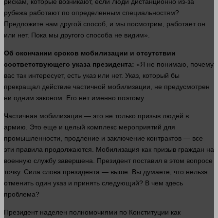
рискам, которые возникают, если
люди
дистанционно из-за
рубежа работают по определенным специальностям?
Предложите нам
другой
способ, и мы посмотрим, работает он
или нет. Пока мы другого способа не видим».
Об окончании сроков мобилизации и отсутствии
соответствующего указа президента:
«Я не понимаю, почему
вас так интересует, есть указ или нет. Указ, который бы
прекращал
действие
частичной мобилизации, не предусмотрен
ни одним законом. Его нет именно поэтому.
Частичная мобилизация — это не только призыв
людей
в
армию. Это еще и целый комплекс мероприятий для
промышленности, продление и заключение контрактов — все
эти правила продолжаются. Мобилизация как призыв граждан на
военную службу завершена. Президент поставил в этом вопросе
точку. Сила
слова
президента — выше. Вы думаете, что
нельзя
отменить
один
указ и принять следующий? В чем
здесь
проблема
?
Президент наделен полномочиями по Конституции как