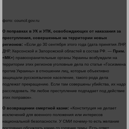
фото
: council.gov.ru
О поправках в УК и
УПК
, освобождающих от наказания за
преступления
, совершенные на территории новых
регионов:
«Если до 30 сентября этого
года
(дата принятия ЛНР,
ДНР, Херсонской и Запорожской областей в состав РФ. —
Прим.
«МК»
) правоохранительные органы Украины возбуждали на
территории этих регионов уголовные
дела
по статье «Госизмена
против Украины» в отношении лиц, которые объективно
защищали русскоязычное население, такого рода
дела
подлежат прекращению. Если там совершены
убийства
, их надо
расследовать. Не любое
преступление
подпадает под
действие
этих поправок».
О возвращении смертной казни:
«Конституция не делает
исключений для военного положения или интересов
национальной безопасности. У СМИ почему-то есть
желание
постоянно обсуждать какие-то горячие темы. Есть ответ