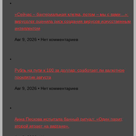
«Сейчас – бактериальная клетка, потом – мы с вами…»:
вирусолог оценила риск создания вирусов искусственным
интеллектом
Авг 9, 2026 • Нет комментариев
Рубль на пути к 100 за доллар: сработает ли валютное
проклятие августа
Авг 9, 2026 • Нет комментариев
Анна Пескова испытала банный ритуал: «Один парит,
второй играет на варгане».