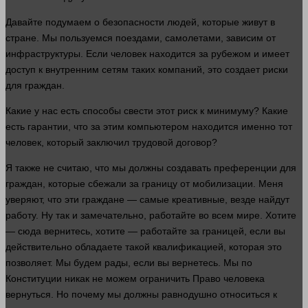
Давайте подумаем о безопасности
людей
, которые живут в
стране. Мы пользуемся поездами, самолетами, зависим от
инфраструктуры. Если
человек
находится за рубежом и имеет
доступ к внутренним сетям таких компаний, это создает риски
для граждан.
Какие у нас есть способы свести этот риск к минимуму? Какие
есть гарантии, что за этим компьютером находится именно тот
человек
, который заключил трудовой договор?
Я также не считаю, что мы должны создавать преференции для
граждан, которые сбежали за границу от мобилизации. Меня
уверяют, что эти граждане — самые креативные, везде найдут
работу
. Ну так и замечательно, работайте во всем мире. Хотите
— сюда вернитесь, хотите — работайте за границей, если вы
действительно обладаете такой квалификацией, которая это
позволяет. Мы будем рады, если вы вернетесь. Мы по
Конституции никак не можем ограничить
Право
человека
вернуться. Но почему мы должны равнодушно относиться к