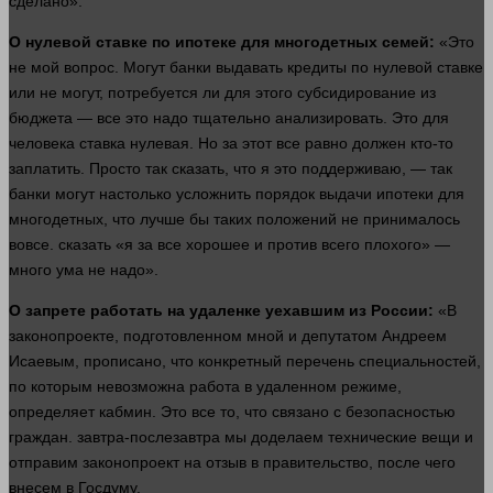
сделано».
О нулевой ставке по ипотеке для многодетных семей:
«Это
не мой
вопрос
. Могут банки выдавать кредиты по нулевой ставке
или не могут, потребуется ли для этого субсидирование из
бюджета
— все это надо тщательно анализировать. Это для
человека
ставка нулевая. Но за этот
все равно
должен
кто-то
заплатить. Просто так
сказать
, что я это поддерживаю, — так
банки могут настолько усложнить
порядок
выдачи ипотеки для
многодетных, что
лучше
бы таких положений не принималось
вовсе.
сказать
«я за все хорошее и против всего плохого» —
много
ума не надо».
О
запрете
работать
на удаленке уехавшим из России:
«В
законопроекте, подготовленном мной и депутатом Андреем
Исаевым, прописано, что конкретный перечень специальностей,
по которым невозможна работа в удаленном режиме,
определяет кабмин. Это все то, что связано с безопасностью
граждан.
завтра
-послезавтра мы доделаем технические вещи и
отправим законопроект на отзыв в правительство, после чего
внесем в Госдуму.