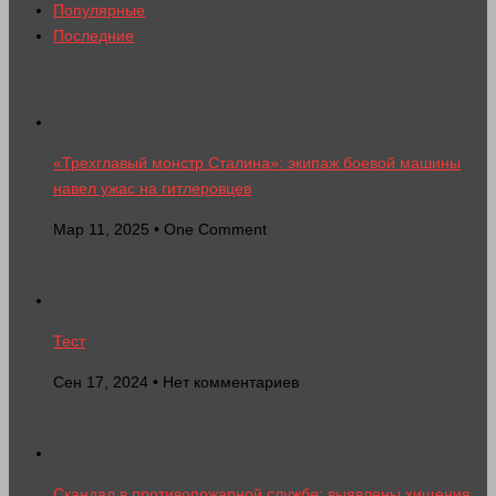
Популярные
Последние
«Трехглавый монстр Сталина»: экипаж боевой машины
навел ужас на гитлеровцев
Мар 11, 2025 • One Comment
Тест
Сен 17, 2024 • Нет комментариев
Скандал в противопожарной службе: выявлены хищения