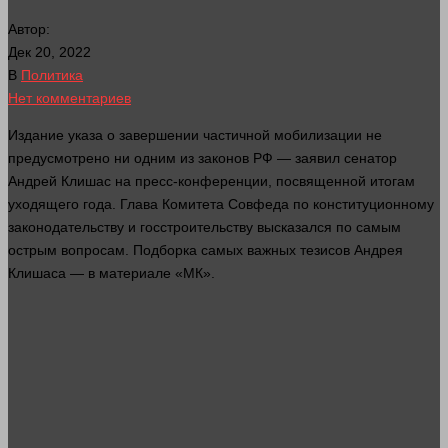
Автор:
Дек 20, 2022
В
Политика
Нет комментариев
Издание указа о завершении частичной мобилизации не
предусмотрено ни одним из законов РФ — заявил сенатор
Андрей Клишас на пресс-конференции, посвященной итогам
уходящего
года
. Глава Комитета Совфеда по конституционному
законодательству и госстроительству высказался по самым
острым вопросам. Подборка самых важных тезисов Андрея
Клишаса — в материале «МК».