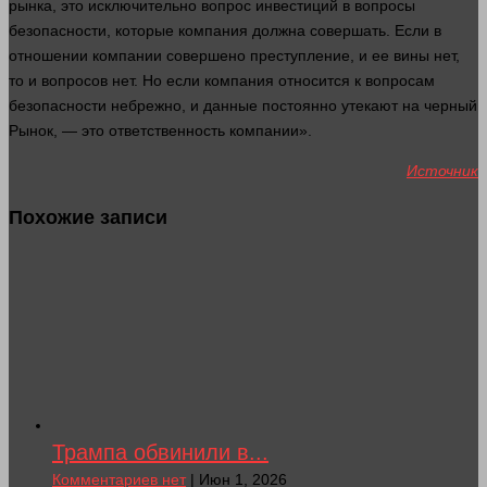
рынка, это исключительно
вопрос
инвестиций в вопросы
безопасности, которые компания должна совершать. Если в
отношении
компании
совершено
преступление
, и ее вины нет,
то и вопросов нет. Но если компания относится к вопросам
безопасности небрежно, и данные постоянно утекают на черный
Рынок
, — это ответственность компании».
Источник
Похожие записи
Трампа обвинили в...
Комментариев нет
| Июн 1, 2026