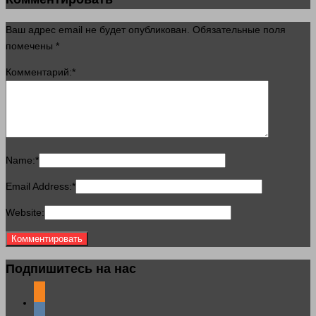
Ваш адрес email не будет опубликован.
Обязательные поля
помечены
*
Комментарий:
*
Name:
*
Email Address:
*
Website:
Подпишитесь на нас
odnoklassniki