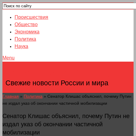
Происшествия
Общество
Экономика
Политика
Наука
Menu
НОВОСТИ ГОРОДОВ
Свежие новости России и мира
Главная
»
Политика
»
Сенатор Клишас объяснил, почему Путин
не издал указ об окончании частичной мобилизации
Сенатор Клишас объяснил, почему Путин не
издал указ об окончании частичной
мобилизации