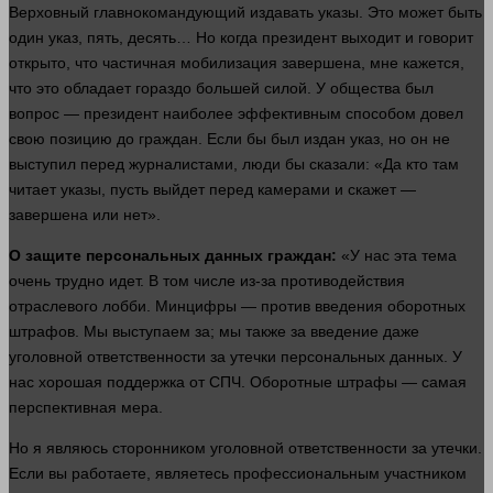
Верховный главнокомандующий издавать указы. Это может быть
один
указ, пять, десять… Но когда президент выходит и
говорит
открыто, что частичная мобилизация завершена, мне кажется,
что это обладает гораздо большей силой. У общества был
вопрос
— президент наиболее эффективным способом довел
свою позицию до граждан. Если бы был издан указ, но он не
выступил перед журналистами,
люди
бы сказали: «Да кто там
читает указы, пусть выйдет перед камерами и скажет —
завершена или нет».
О защите персональных данных граждан:
«У нас эта тема
очень трудно
идет
. В том числе из-за противодействия
отраслевого лобби. Минцифры — против введения оборотных
штрафов. Мы выступаем за; мы также за введение даже
уголовной ответственности за утечки персональных данных. У
нас хорошая поддержка от СПЧ. Оборотные штрафы — самая
перспективная мера.
Но я являюсь сторонником уголовной ответственности за утечки.
Если вы работаете, являетесь профессиональным участником