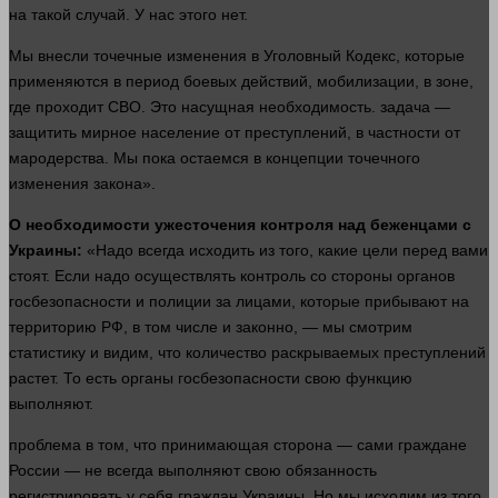
на такой случай. У нас этого нет.
Мы внесли точечные
изменения
в Уголовный
Кодекс
, которые
применяются в период боевых действий, мобилизации, в зоне,
где проходит СВО. Это насущная необходимость.
задача
—
защитить мирное население от
преступлений
, в частности от
мародерства. Мы пока остаемся в концепции точечного
изменения
закона».
О необходимости ужесточения контроля над беженцами с
Украины:
«Надо всегда исходить из того, какие цели перед вами
стоят. Если надо осуществлять контроль со
стороны
органов
госбезопасности и полиции за лицами, которые прибывают на
территорию РФ, в том числе и законно, — мы смотрим
статистику и видим, что
количество
раскрываемых
преступлений
растет. То есть органы госбезопасности свою функцию
выполняют.
проблема
в том, что принимающая сторона — сами граждане
России — не всегда выполняют свою обязанность
регистрировать у себя граждан Украины. Но мы исходим из того,