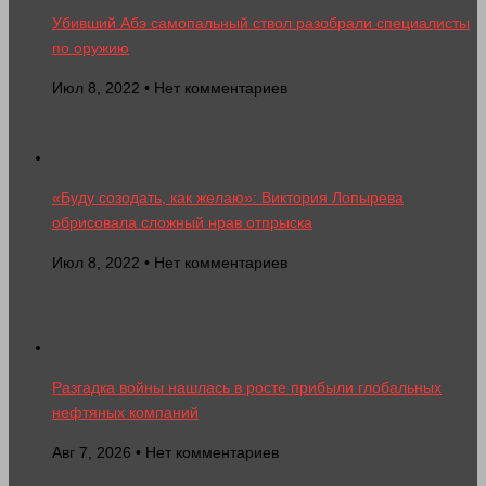
Убивший Абэ самопальный ствол разобрали специалисты
по оружию
Июл 8, 2022 • Нет комментариев
«Буду созодать, как желаю»: Виктория Лопырева
обрисовала сложный нрав отпрыска
Июл 8, 2022 • Нет комментариев
Разгадка войны нашлась в росте прибыли глобальных
нефтяных компаний
Авг 7, 2026 • Нет комментариев