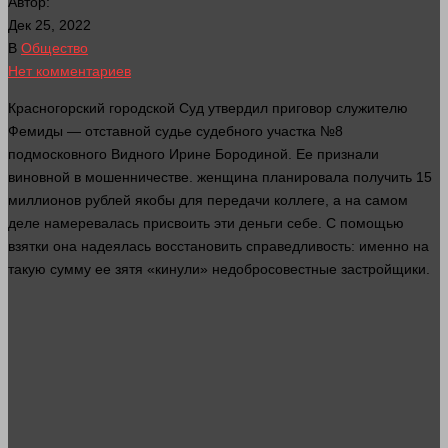
Автор:
Дек 25, 2022
В
Общество
Нет комментариев
Красногорский городской
Суд
утвердил приговор служителю
Фемиды — отставной судье
судебного
участка №8
подмосковного Видного Ирине Бородиной. Ее признали
виновной в мошенничестве.
женщина
планировала получить 15
миллионов
рублей
якобы для передачи коллеге, а на самом
деле намеревалась присвоить эти
деньги
себе. С помощью
взятки она надеялась восстановить справедливость: именно на
такую сумму ее зятя «кинули» недобросовестные застройщики.