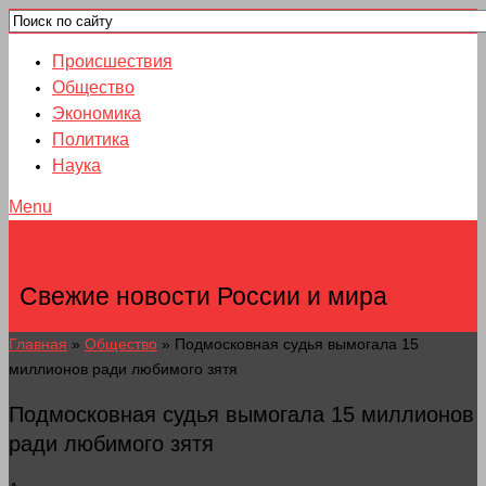
Происшествия
Общество
Экономика
Политика
Наука
Menu
НОВОСТИ ГОРОДОВ
Свежие новости России и мира
Главная
»
Общество
»
Подмосковная судья вымогала 15
миллионов ради любимого зятя
Подмосковная судья вымогала 15 миллионов
ради любимого зятя