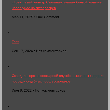
«Трехглавый монстр Сталина»: экипаж боевой машины
навел ужас на гитлеровцев
Мар 11, 2025 • One Comment
Тест
Сен 17, 2024 • Нет комментариев
Скандал в противопожарной службе: выявлены хищения
посреди судебных профессионалов
Июл 8, 2022 • Нет комментариев