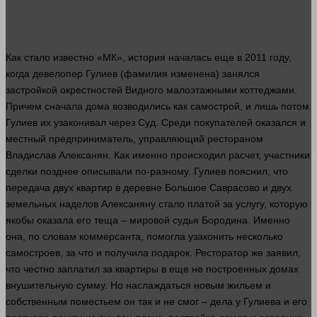
Как
стало
известно «МК», история началась еще в 2011 году,
когда девелопер Гулиев (фамилия изменена) занялся
застройкой окрестностей Видного малоэтажными коттеджами.
Причем сначала
дома
возводились как самострой, и лишь потом
Гулиев их узаконивал через
Суд
. Среди покупателей оказался и
местный предприниматель, управляющий рестораном
Владислав Алексанян. Как именно происходил расчет, участники
сделки позднее описывали по-разному. Гулиев пояснил, что
передача двух квартир в деревне Большое Саврасово и двух
земельных наделов Алексаняну
стало
платой за услугу, которую
якобы оказала его теща – мировой судья Бородина. Именно
она, по словам коммерсанта, помогла узаконить
несколько
самостроев, за что и получила подарок. Ресторатор же заявил,
что честно заплатил за квартиры в еще не построенных домах
внушительную сумму. Но наслаждаться новым жильем и
собственным поместьем он так и не смог –
дела
у Гулиева и его