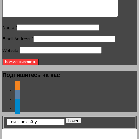
Name:
*
Email Address:
*
Website:
Подпишитесь на нас
odnoklassniki
vkontakte
telegram