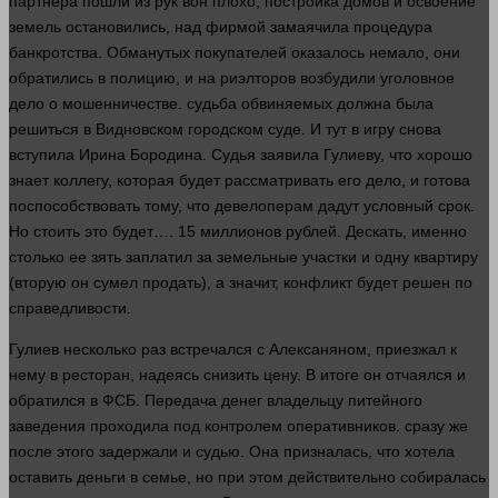
партнера пошли из рук вон
плохо
, постройка домов и освоение
земель остановились, над фирмой замаячила процедура
банкротства. Обманутых покупателей оказалось немало, они
обратились в полицию, и на риэлторов возбудили уголовное
дело о мошенничестве.
судьба
обвиняемых должна была
решиться в Видновском городском
суде
. И тут в игру снова
вступила Ирина Бородина. Судья заявила Гулиеву, что хорошо
знает
коллегу, которая будет рассматривать его дело, и готова
поспособствовать тому, что девелоперам дадут условный срок.
Но стоить это будет…. 15 миллионов
рублей
. Дескать, именно
столько ее зять заплатил за земельные участки и одну квартиру
(вторую он сумел продать), а
значит
, конфликт будет решен по
справедливости.
Гулиев
несколько
раз встречался с Алексаняном, приезжал к
нему в ресторан, надеясь снизить цену. В итоге он отчаялся и
обратился в ФСБ. Передача
денег
владельцу
питейного
заведения проходила под контролем оперативников.
сразу
же
после этого задержали и судью. Она призналась, что хотела
оставить
деньги
в семье, но при этом действительно собиралась