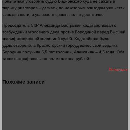
попытаться уговорить судью Видновского
суда
не сажать в
тюрьму риэлторов – дескать, по некоторым эпизодам уже истек
срок
давности
, и условного срока вполне достаточно.
Председатель СКР Александр Бастрыкин ходатайствовал о
возбуждении уголовного
дела
против Бородиной перед Высшей
квалификационной коллегией судей. Ходатайство было
удовлетворено, а Красногорский горсуд вынес свой вердикт.
Бородина получила 5,5
лет
колонии, Алексанян – 4,5
года
. Оба
также оштрафованы на полмиллиона
рублей
.
Источник
Похожие записи