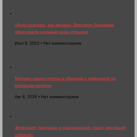
«Буду созодать, как желаю»: Виктория Лопырева
обрисовала сложный нрав отпрыска
Июл 8, 2022 • Нет комментариев
Москвич нашел плюсы в общении с нейронкой по
вопросам религии
Авг 8, 2026 • Нет комментариев
Зеленский, британцы и классический «хвост, вертящий
собакой»