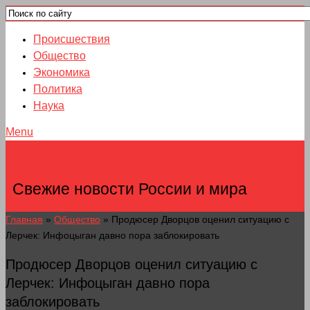
Происшествия
Общество
Экономика
Политика
Наука
Menu
НОВОСТИ ГОРОДОВ
Свежие новости России и мира
Главная
»
Общество
»
Продюсер Дворцов оценил ситуацию с
Лерчек: Инфоцыган давно пора заблокировать
Продюсер Дворцов оценил ситуацию с
Лерчек: Инфоцыган давно пора
заблокировать