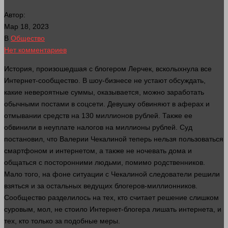
Автор:
Мар 18, 2023
В
Общество
Нет комментариев
История, произошедшая с блогером Лерчек, всколыхнула все
Интернет
-сообщество. В шоу-
бизнесе
не устают обсуждать,
какие невероятные суммы, оказывается, можно заработать
обычными постами в соцсети. Девушку обвиняют в аферах и
отмывании средств на 130 миллионов
рублей
. Также ее
обвинили в неуплате налогов на миллионы
рублей
.
Суд
постановил, что Валерии Чекалиной теперь
нельзя
пользоваться
смартфоном и интернетом, а также не ночевать
дома
и
общаться с посторонними
людьми
, помимо родственников.
Мало того, на фоне ситуации с Чекалиной следователи решили
взяться и за остальных ведущих блогеров-миллионников.
Сообщество разделилось на тех, кто считает решение
слишком
суровым, мол, не стоило
Интернет
-блогера лишать интернета, и
тех, кто только за подобные меры.