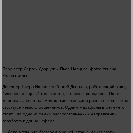
Продюсер Сергей Дворцов и Пьер Нарцисс
фото
: Ульяна
Калашникова
Директор Пьера Нарцисса Сергей Дворцов, работающий в шоу-
бизнесе
не первый год, считает, что все справедливо. По его
мнению, за блогеров можно было взяться и раньше, ведь в этой
структуре немало мошенников. Одним марафоны в Сети чего
стоят. Это одно из самых распространенных направлений
заработка в данной сфере.
— Дело в том, что блогером в нашей стране может стать