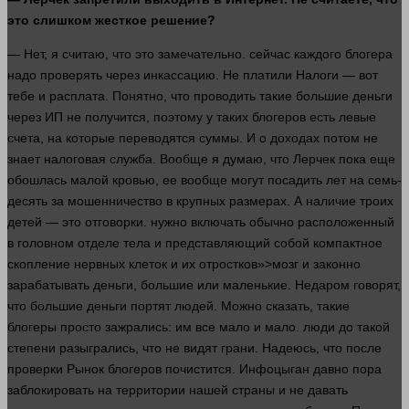
это
слишком
жесткое решение?
— Нет, я считаю, что это замечательно.
сейчас
каждого блогера
надо проверять через инкассацию. Не платили
Налоги
— вот
тебе и расплата. Понятно, что проводить такие большие
деньги
через ИП не получится, поэтому у таких блогеров есть левые
счета, на которые переводятся суммы. И о доходах потом не
знает
налоговая служба. Вообще я
думаю
, что Лерчек пока еще
обошлась малой
кровью
, ее вообще могут посадить
лет
на семь-
десять за мошенничество в крупных размерах. А
наличие
троих
детей
— это отговорки.
нужно
включать обычно расположенный
в головном отделе тела и представляющий собой компактное
скопление нервных клеток и их отростков»>мозг и законно
зарабатывать
деньги
, большие или маленькие. Недаром
говорят
,
что большие
деньги
портят
людей
. Можно
сказать
, такие
блогеры просто зажрались: им все мало и мало.
люди
до такой
степени разыгрались, что не видят грани. Надеюсь, что после
проверки
Рынок
блогеров почистится. Инфоцыган
давно
пора
заблокировать на территории нашей
страны
и не давать