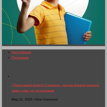
Популярные
Последние
«Трехглавый монстр Сталина»: экипаж боевой машины
навел ужас на гитлеровцев
Мар 11, 2025 • One Comment