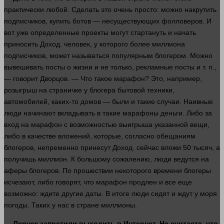
практически любой. Сделать это очень просто: можно накрутить
подписчиков, купить ботов — несуществующих фолловеров. И
вот уже определенные проекты могут стартануть и начать
приносить
Доход
.
человек
, у которого более миллиона
подписчиков, может называться популярным блогером. Можно
вывешивать посты о
жизни
и не только, рекламные посты и т. п.,
—
говорит
Дворцов. — Что такое марафон? Это,
например
,
розыгрыш на страничке у блогера бытовой
техники
,
автомобилей, каких-то домов — были и такие случаи. Наивные
люди
начинают вкладывать в такие марафоны
деньги
. Либо за
вход на марафон с возможностью выигрыша указанной вещи,
либо в качестве вложений, которые, согласно обещаниям
блогеров, непременно принесут
Доход
.
сейчас
вложи 50 тысяч, а
получишь миллион. К большому сожалению,
люди
ведутся на
аферы блогеров. По прошествии некоторого
времени
блогеры
исчезают, либо
говорят
, что марафон продлен и все еще
возможно: ждите другие даты. В итоге
люди
сидят и ждут у моря
погоды. Таких у нас в стране миллионы.
— Лерчек запретили выходить в
Интернет
. Не считаете, что