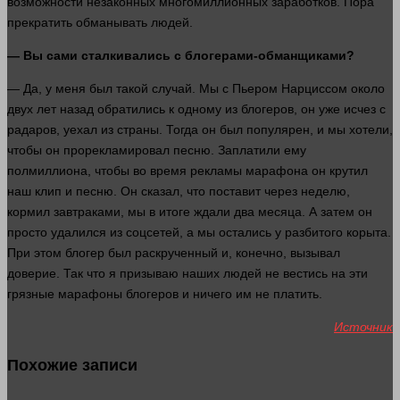
возможности
незаконных многомиллионных заработков. Пора
прекратить обманывать
людей
.
— Вы сами сталкивались с блогерами-обманщиками?
— Да, у меня был такой случай. Мы с Пьером Нарциссом около
двух
лет
назад обратились к одному из блогеров, он уже исчез с
радаров, уехал из
страны
. Тогда он был популярен, и мы
хотели
,
чтобы он прорекламировал песню. Заплатили ему
полмиллиона, чтобы во
время
рекламы марафона он крутил
наш клип и песню. Он
сказал
, что поставит через неделю,
кормил завтраками, мы в итоге ждали два месяца. А затем он
просто удалился из соцсетей, а мы остались у разбитого корыта.
При этом блогер был раскрученный и, конечно, вызывал
доверие. Так что я призываю
наших
людей
не вестись на эти
грязные марафоны блогеров и
ничего
им не платить.
Источник
Похожие записи