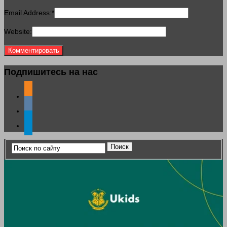
Email Address:
*
Website:
Подпишитесь на нас
odnoklassniki
vkontakte
telegram