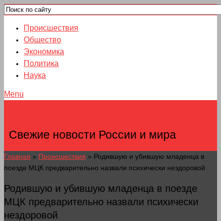
Происшествия
Общество
Экономика
Политика
Наука
Menu
НОВОСТИ ГОРОДОВ
Свежие новости России и мира
Главная
»
Происшествия
»
Родившую и убившую младенца в
поезде МЦК предварительно назвали психически нездоровой
Родившую и убившую младенца в поезде
МЦК предварительно назвали психически
нездоровой