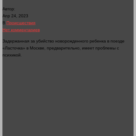
Автор:
Апр 24, 2023
В
Происшествия
Нет комментариев
Задержанная за
убийство
новорожденного ребенка в поезде
«Ласточка» в Москве, предварительно, имеет проблемы с
психикой
.