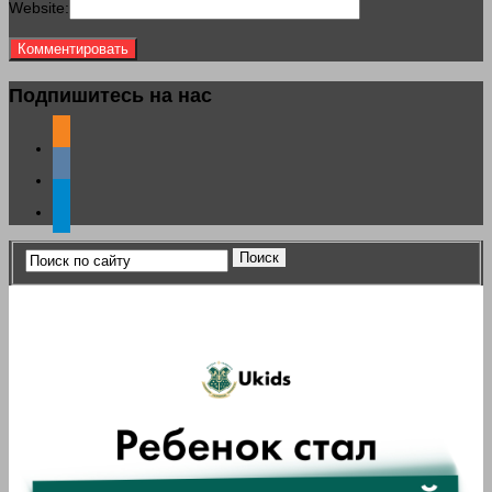
Website:
Подпишитесь на нас
odnoklassniki
vkontakte
telegram