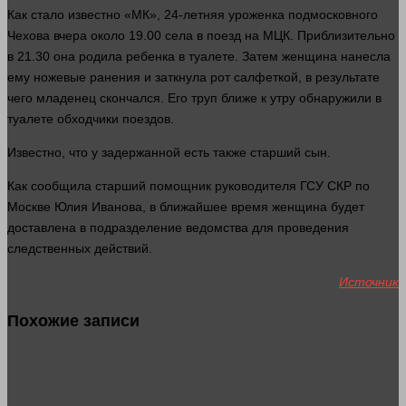
Как
стало
известно «МК», 24-летняя уроженка подмосковного
Чехова вчера около 19.00 села в поезд на МЦК. Приблизительно
в 21.30 она родила ребенка в туалете. Затем
женщина
нанесла
ему ножевые ранения и заткнула
рот
салфеткой, в результате
чего младенец скончался. Его
труп
ближе к утру обнаружили в
туалете обходчики поездов.
Известно, что у задержанной есть также старший сын.
Как сообщила старший помощник руководителя ГСУ СКР по
Москве Юлия Иванова, в ближайшее
время
женщина
будет
доставлена в подразделение ведомства для проведения
следственных действий.
Источник
Похожие записи