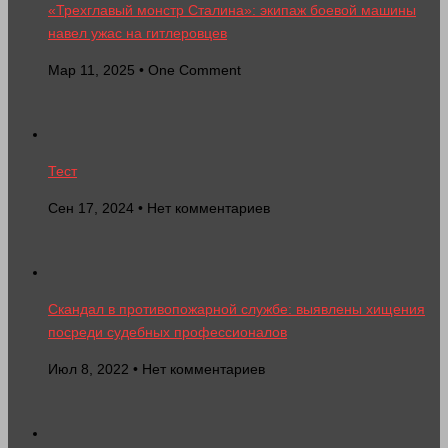
«Трехглавый монстр Сталина»: экипаж боевой машины
навел ужас на гитлеровцев
Мар 11, 2025 • One Comment
Тест
Сен 17, 2024 • Нет комментариев
Скандал в противопожарной службе: выявлены хищения
посреди судебных профессионалов
Июл 8, 2022 • Нет комментариев