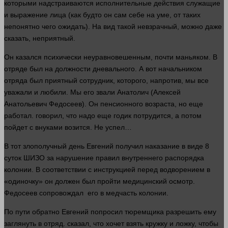
которыми надстраиваются исполнительные действия служащие
и выражение
лица
(как будто он сам себе на уме, от таких
непонятно чего ожидать). На вид такой невзрачный, можно даже
сказать
, неприятный.
Он казался психически неуравновешенным, почти маньяком. В
отряде был на должности дневального. А вот начальником
отряда был приятный сотрудник, которого, напротив, мы все
уважали и любили. Мы его звали Анатолич (Алексей
Анатольевич Федосеев). Он пенсионного возраста, но еще
работал.
говорил
, что надо еще годик потрудится, а потом
пойдет с внуками возится. Не
успел
…
В тот злополучный
день
Евгений получил наказание в виде 8
суток ШИЗО за нарушение правил внутреннего распорядка
колонии. В
соответствии
с инструкцией перед водворением в
«одиночку» он
должен
был пройти медицинский
осмотр
.
Федосеев сопровождал его в медчасть колонии.
По пути обратно Евгений попросил тюремщика разрешить ему
заглянуть в отряд.
сказал
, что хочет взять кружку и ложку, чтобы