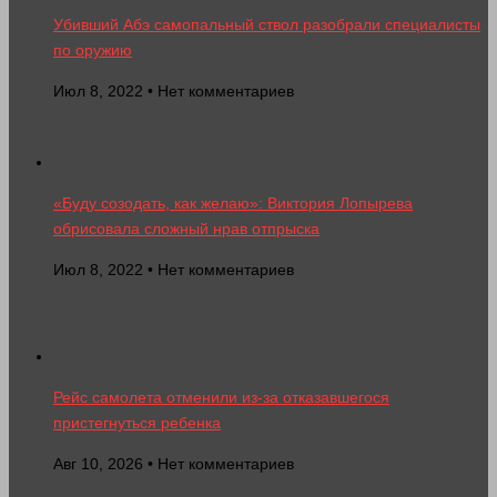
Убивший Абэ самопальный ствол разобрали специалисты
по оружию
Июл 8, 2022 • Нет комментариев
«Буду созодать, как желаю»: Виктория Лопырева
обрисовала сложный нрав отпрыска
Июл 8, 2022 • Нет комментариев
Рейс самолета отменили из-за отказавшегося
пристегнуться ребенка
Авг 10, 2026 • Нет комментариев