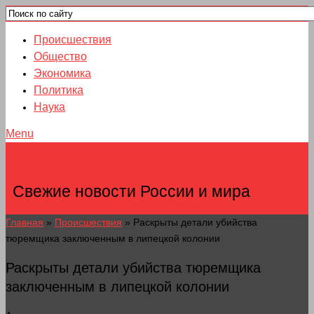
Происшествия
Общество
Экономика
Политика
Наука
Menu
НОВОСТИ ГОРОДОВ
Свежие новости России и мира
Главная
»
Происшествия
»
Раскрыты детали убийства
тюремщика заключенным в липецкой колонии
Раскрыты детали убийства тюремщика
заключенным в липецкой колонии