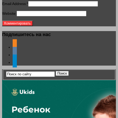
Email Address:
*
Website:
Подпишитесь на нас
odnoklassniki
vkontakte
telegram