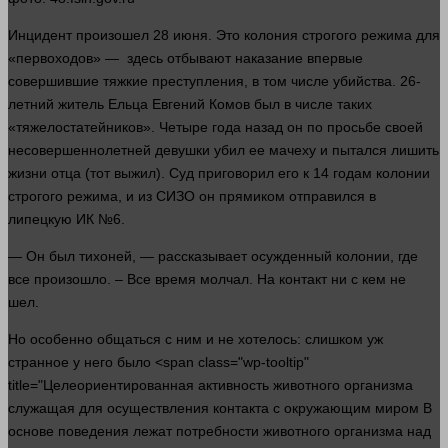
Инцидент произошел 28 июня. Это колония строгого режима для
«первоходов» —
здесь
отбывают наказание впервые
совершившие тяжкие
преступления
, в том числе
убийства
. 26-
летний житель Ельца Евгений Комов был в числе таких
«тяжелостатейников». Четыре
года
назад он по просьбе своей
несовершеннолетней девушки убил ее мачеху и пытался лишить
жизни
отца (тот выжил).
Суд
приговорил его к 14 годам колонии
строгого режима, и из СИЗО он прямиком отправился в
липецкую ИК №6.
— Он был тихоней, — рассказывает осужденный колонии, где
все произошло. – Все
время
молчал. На контакт ни с кем не
шел
.
Но особенно общаться с ним и не
хотелось
:
слишком
уж
странное у него было <span class="wp-tooltip"
title="Целеориентированная активность животного организма
служащая для осуществления контакта с окружающим миром В
основе поведения лежат потребности животного организма над