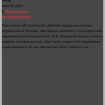
Автор:
Июн 30, 2023
В
Происшествия
Нет комментариев
Выяснились обстоятельства
убийства
сотрудника колонии
осужденным в Липецке. Нам удалось выяснить, что осужденный,
зарезавший работника колонии № 6, перед этим втерся к нему в
доверие и вызвал жалость. Арестанты
говорят
, что подозревали
в нем маньяка и что его жертвой
мог
быть любой из них.