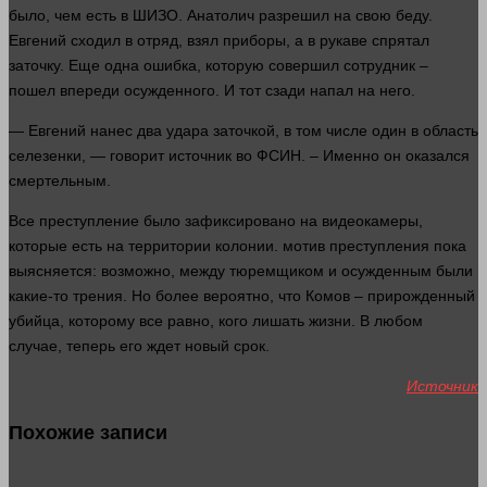
было, чем есть в ШИЗО. Анатолич разрешил на свою беду.
Евгений сходил в отряд,
взял
приборы, а в рукаве спрятал
заточку. Еще
одна
ошибка, которую совершил сотрудник –
пошел
впереди осужденного. И тот сзади напал на него.
— Евгений нанес два удара заточкой, в том числе
один
в область
селезенки, —
говорит
источник во ФСИН. – Именно он оказался
смертельным.
Все
преступление
было зафиксировано на видеокамеры,
которые есть на территории колонии.
мотив
преступления
пока
выясняется: возможно, между тюремщиком и осужденным были
какие-то трения. Но более
вероятно
, что Комов – прирожденный
убийца, которому все равно, кого лишать
жизни
. В любом
случае
, теперь его ждет новый срок.
Источник
Похожие записи