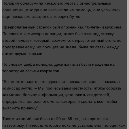
Полиция обнаружила
несколько
жертв с огнестрельными
ранениями, и когда они оказывали им помощь, они услышали
еще
несколько
выстрелов,
говорит
Аутло.
Предполагаемый стрелок был опознан как 40-летний мужчина.
По словам комиссара полиции, также был взят под стражу
второй
человек
, который, возможно, открыл ответный
огонь
по
подозреваемому, но полиция не знала, была ли связь между
этими двумя
людьми
.
По словам шефа полиции, десятки гильз были найдены на
территории восьми кварталов.
“Вы можете видеть, что
здесь
есть
несколько
сцен, —
сказала
комиссар Аутло. – Мы прочесываем местность, чтобы собрать
как можно
больше
информации
, установить свидетелей,
определить, где расположены камеры, и сделать все, чтобы
выяснить причину”.
Троим из погибших было от 20 до 59
лет
, в то
время
как
четвертому,
Личность
которого пока не установлена, по оценкам,