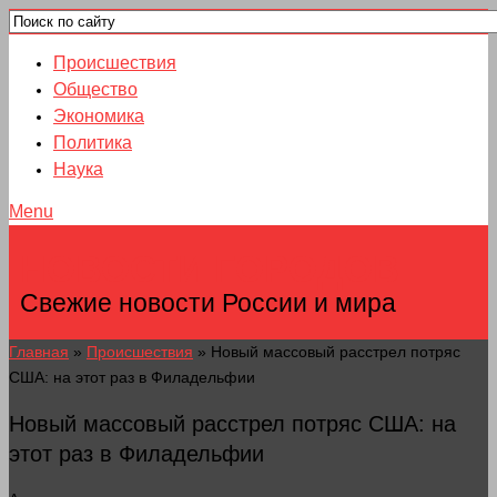
Происшествия
Общество
Экономика
Политика
Наука
Menu
НОВОСТИ ГОРОДОВ
Свежие новости России и мира
Главная
»
Происшествия
»
Новый массовый расстрел потряс
США: на этот раз в Филадельфии
Новый массовый расстрел потряс США: на
этот раз в Филадельфии