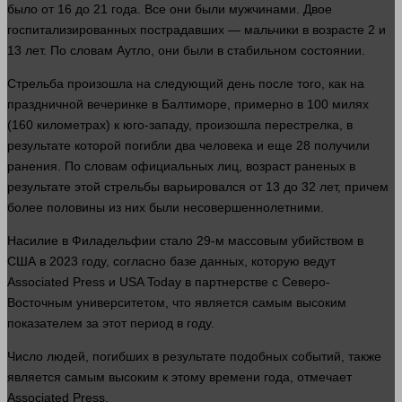
было от 16 до 21
года
. Все они были мужчинами. Двое
госпитализированных пострадавших — мальчики в возрасте 2 и
13
лет
. По словам Аутло, они были в стабильном состоянии.
Стрельба произошла на следующий
день
после того, как на
праздничной вечеринке в Балтиморе, примерно в 100 милях
(160 километрах) к юго-западу, произошла перестрелка, в
результате которой погибли два
человека
и еще 28 получили
ранения. По словам официальных лиц,
возраст
раненых в
результате этой стрельбы варьировался от 13 до 32
лет
, причем
более половины из них были несовершеннолетними.
Насилие в Филадельфии
стало
29-м массовым убийством в
США в 2023 году, согласно базе данных, которую ведут
Associated Press и USA Today в партнерстве с Северо-
Восточным университетом, что является самым высоким
показателем за этот период в году.
Число
людей
, погибших в результате подобных событий, также
является самым высоким к этому
времени
года
, отмечает
Associated Press.