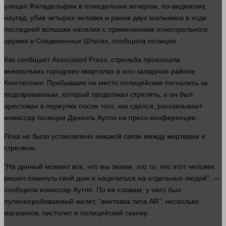
улицах Филадельфии в понедельник вечером, по-видимому,
наугад, убив четырех
человек
и ранив двух мальчиков в ходе
последней вспышки насилия с применением огнестрельного
оружия в Соединенных Штатах, сообщила полиция.
Как сообщает Associated Press, стрельба произошла
внескольких городских кварталах в юго-западном районе
Кингсессинг. Прибывшие на
место
полицейские погнались за
подозреваемым, который
продолжал
стрелять, и он был
арестован в переулке после того, как сдался, рассказывает
комиссар полиции Даниэль Аутло на пресс-конференции.
Пока не было установлено никакой связи между жертвами и
стрелком.
“На данный
момент
все, что мы знаем, это то, что этот
человек
решил
покинуть свой
дом
и нацелиться на отдельных
людей
”, —
сообщила комиссар Аутло. По ее словам, у него был
пуленепробиваемый жилет, “винтовка типа AR”,
несколько
магазинов, пистолет и полицейский
сканер
.