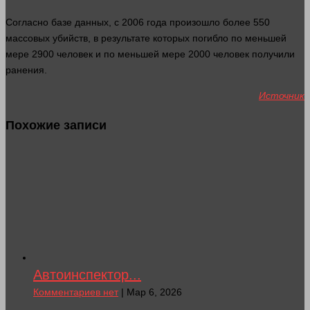
Согласно базе данных, с 2006
года
произошло более 550
массовых убийств, в результате которых погибло по меньшей
мере 2900
человек
и по меньшей мере 2000
человек
получили
ранения.
Источник
Похожие записи
Автоинспектор...
Комментариев нет
| Мар 6, 2026