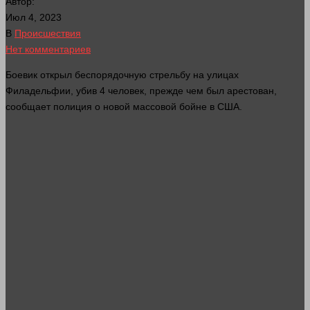
Автор:
Июл 4, 2023
В
Происшествия
Нет комментариев
Боевик открыл беспорядочную стрельбу на улицах
Филадельфии, убив 4
человек
, прежде чем был арестован,
сообщает полиция о новой массовой бойне в США.