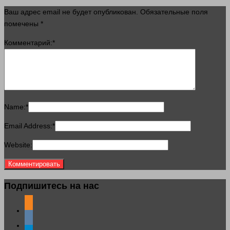
Ваш адрес email не будет опубликован.
Обязательные поля
помечены
*
Комментарий:
*
Name:
*
Email Address:
*
Website:
Подпишитесь на нас
odnoklassniki
vkontakte