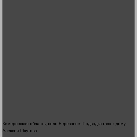
Кемеровская область, село Березовое. Подводка газа к дому
Алексея Шкутова