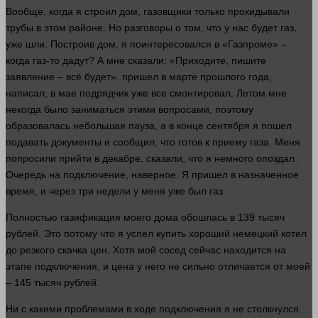
Вообще, когда я строил
дом
, газовщики только прокидывали
трубы в этом районе. Но разговоры о том, что у нас будет газ,
уже шли. Построив
дом
, я поинтересовался в «Газпроме» –
когда газ-то дадут? А мне сказали: «Приходите, пишите
заявление – всё будет».
пришел
в марте прошлого
года
,
написал, в мае подрядчик уже все смонтировал. Летом мне
некогда было заниматься этими вопросами, поэтому
образовалась небольшая пауза, а в конце сентября я
пошел
подавать документы и сообщил, что готов к приему газа. Меня
попросили прийти в декабре, сказали, что я немного опоздал.
Очередь на подключение, наверное. Я
пришел
в назначенное
время
, и через три недели у меня уже был газ.
Полностью газификация моего
дома
обошлась в 139 тысяч
рублей
. Это потому что я
успел
купить хороший немецкий котел
до резкого скачка цен. Хотя мой сосед
сейчас
находится на
этапе подключения, и цена у него не сильно отличается от моей
– 145 тысяч
рублей
.
Ни с какими проблемами в ходе подключения я не столкнулся.