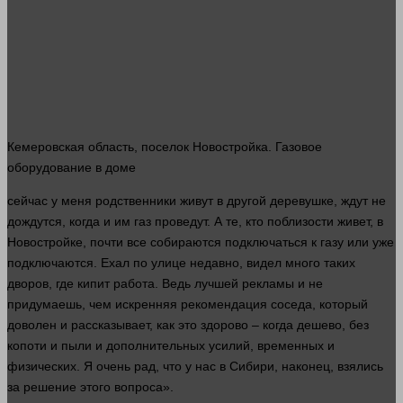
Кемеровская область, поселок Новостройка. Газовое
оборудование в доме
сейчас
у меня родственники живут в
другой
деревушке, ждут не
дождутся, когда и им газ проведут. А те, кто поблизости живет, в
Новостройке, почти все собираются подключаться к газу или уже
подключаются. Ехал по
улице
недавно,
видел
много
таких
дворов, где кипит работа. Ведь лучшей рекламы и не
придумаешь, чем искренняя рекомендация соседа, который
доволен и рассказывает, как это здорово – когда дешево, без
копоти и пыли и дополнительных усилий, временных и
физических. Я очень рад, что у нас в Сибири, наконец, взялись
за решение этого вопроса».