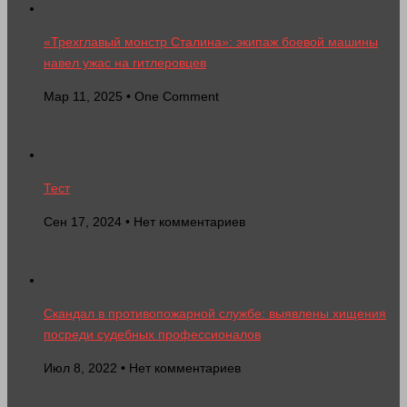
«Трехглавый монстр Сталина»: экипаж боевой машины
навел ужас на гитлеровцев
Мар 11, 2025 • One Comment
Тест
Сен 17, 2024 • Нет комментариев
Скандал в противопожарной службе: выявлены хищения
посреди судебных профессионалов
Июл 8, 2022 • Нет комментариев