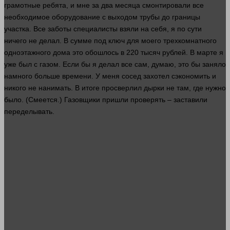
грамотные ребята, и мне за два месяца смонтировали все
необходимое оборудование с выходом трубы до границы
участка. Все заботы специалисты взяли на себя, я по сути
ничего
не делал. В сумме под ключ для моего трехкомнатного
одноэтажного
дома
это обошлось в 220 тысяч
рублей
. В марте я
уже был с газом. Если бы я делал все сам,
думаю
, это бы заняло
намного
больше
времени
. У меня сосед захотел сэкономить и
никого не нанимать. В итоге просверлил дырки не там, где
нужно
было. (Смеется.) Газовщики пришли проверять – заставили
переделывать.