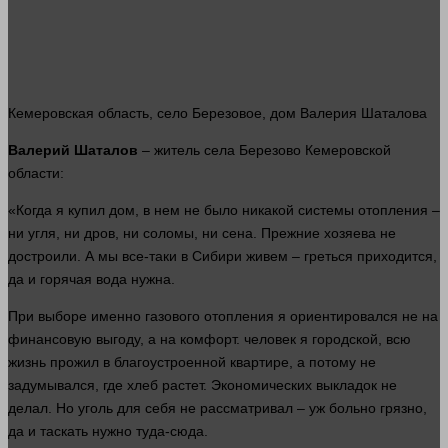
Кемеровская область, село Березовое,
дом
Валерия Шаталова
Валерий Шаталов
– житель села Березово Кемеровской
области
:
«Когда я купил
дом
, в нем не было никакой
системы
отопления –
ни угля, ни дров, ни соломы, ни сена. Прежние хозяева не
достроили. А мы все-таки в Сибири живем – греться приходится,
да и горячая вода нужна.
При выборе именно газового отопления я ориентировался не на
финансовую выгоду, а на комфорт.
человек
я городской, всю
жизнь
прожил в благоустроенной квартире, а потому не
задумывался, где хлеб растет. Экономических выкладок не
делал. Но уголь для себя не рассматривал – уж больно грязно,
да и таскать
нужно
туда-сюда.