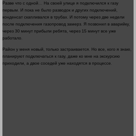
Разве что с
одной
… На своей
улице
я подключился к газу
первым. И пока не было разводок и других подключений,
конденсат скапливался в трубах. И потому через две недели
после подключения газопровод замерз. Я позвонил в аварийку,
через 30
минут
прибыли
ребята, через 15
минут
все уже
работало.
Район у меня новый, только застраивается. Но все, кого я
знаю
,
планируют подключаться к газу, даже ко мне на экскурсию
приходили, а двое соседей уже находятся в процессе.