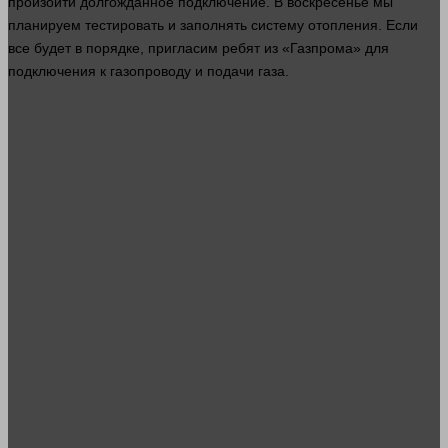
произойти долгожданное подключение. В воскресенье мы
планируем тестировать и заполнять систему отопления. Если
все будет в порядке, пригласим ребят из «Газпрома» для
подключения к газопроводу и подачи газа.