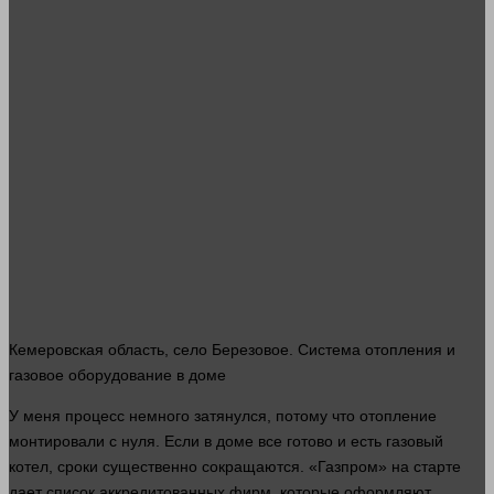
Кемеровская область, село Березовое. Система отопления и
газовое оборудование в доме
У меня
процесс
немного затянулся, потому что отопление
монтировали с нуля. Если в доме все готово и есть газовый
котел, сроки существенно сокращаются. «Газпром» на старте
дает список аккредитованных фирм, которые оформляют