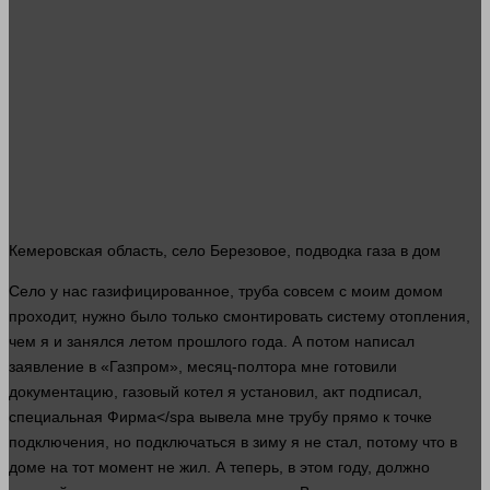
Кемеровская область, село Березовое, подводка газа в
дом
Село у нас газифицированное, труба
совсем
с моим домом
проходит,
нужно
было только смонтировать систему отопления,
чем я и занялся летом прошлого
года
. А потом написал
заявление в «Газпром», месяц-полтора мне готовили
документацию, газовый котел я установил, акт подписал,
специальная
Фирма</spa вывела мне трубу
прямо
к точке
подключения, но подключаться в зиму я не
стал
, потому что в
доме на тот
момент
не жил. А теперь, в этом году, должно