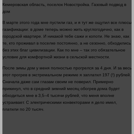
Кемеровская область, поселок Новостройка. Газовый подвод в
дом
В марте этого
года
мне пустили газ, и я тут же ощутил все плюсы
газификации: в доме теперь можно жить круглогодично, как в
городской квартире. И никакой тебе сажи и копоти. Не
знаю
, как
те, кто проживал в поселке постоянно, а не сезонно, обходились
без этих благ цивилизации. Как по мне – так это обязательное
условие для комфортной
жизни
в сельской местности.
После зимы
дом
у меня полностью прогрелся за 4
дня
. И за весь
этот прогрев в экстремальном режиме я заплатил 197 (!)
рублей
.
Сначала даже сам глазам своим не поверил. Примерно
прикинул, что в средний зимний месяц обогрев
дома
будет
обходиться мне в 3,5–4 тысячи
рублей
, что меня вполне
устраивает. С электрическими конвекторами я дело имел,
платили по 20 тысяч.