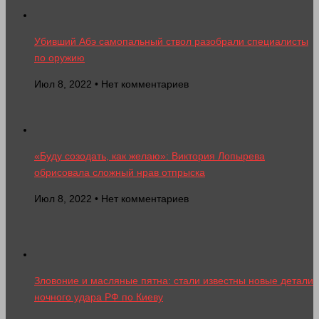
Убивший Абэ самопальный ствол разобрали специалисты
по оружию
Июл 8, 2022 • Нет комментариев
«Буду созодать, как желаю»: Виктория Лопырева
обрисовала сложный нрав отпрыска
Июл 8, 2022 • Нет комментариев
Зловоние и масляные пятна: стали известны новые детали
ночного удара РФ по Киеву