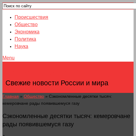
Происшествия
Общество
Экономика
Политика
Наука
Menu
НОВОСТИ ГОРОДОВ
Свежие новости России и мира
Главная
»
Общество
»
Сэкономленные десятки тысяч:
кемеровчане рады появившемуся газу
Сэкономленные десятки тысяч: кемеровчане
рады появившемуся газу