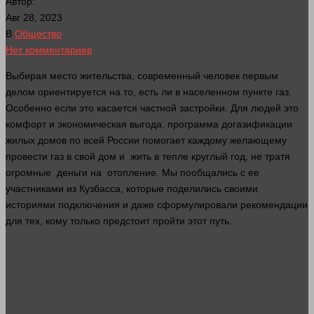
Автор:
Авг 28, 2023
В
Общество
Нет комментариев
Выбирая
место
жительства, современный
человек
первым
делом ориентируется на то, есть ли в населенном пункте газ.
Особенно если это касается частной застройки. Для
людей
это
комфорт и экономическая выгода.
программа
догазификации
жилых домов по всей России помогает каждому желающему
провести газ в свой
дом
и жить в тепле круглый год, не тратя
огромные
деньги
на отопление. Мы пообщались с ее
участниками из Кузбасса, которые поделились своими
историями подключения и даже сформулировали рекомендации
для тех, кому только предстоит пройти этот путь.