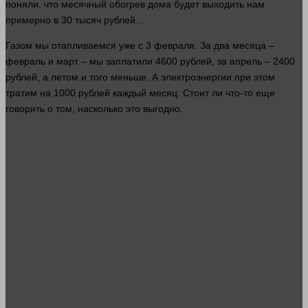
поняли, что месячный обогрев
дома
будет выходить нам
примерно в 30 тысяч
рублей
…
Газом мы отапливаемся уже с 3 февраля. За два месяца –
февраль и март – мы заплатили 4600
рублей
, за апрель – 2400
рублей
, а летом и того меньше. А электроэнергии при этом
тратим на 1000
рублей
каждый месяц. Стоит ли что-то еще
говорить
о том, насколько это выгодно.