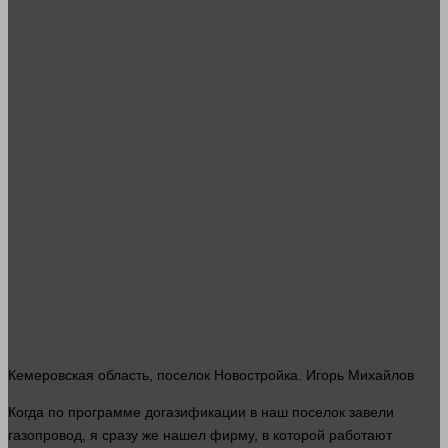
Кемеровская область, поселок Новостройка. Игорь Михайлов
Когда по программе догазификации в наш поселок завели
газопровод, я
сразу
же нашел фирму, в которой работают