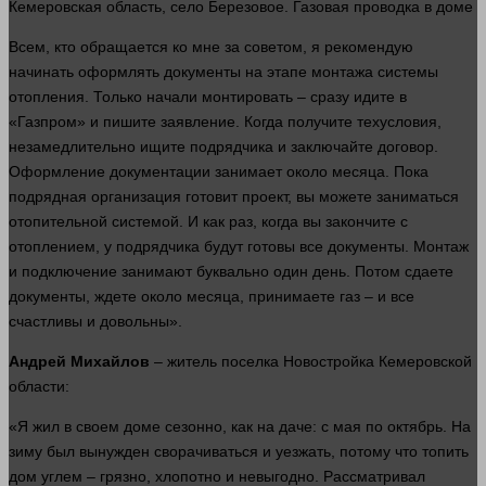
Кемеровская область, село Березовое. Газовая проводка в доме
Всем, кто обращается ко мне за советом, я рекомендую
начинать оформлять документы на этапе монтажа
системы
отопления. Только начали монтировать –
сразу
идите в
«Газпром» и пишите заявление. Когда получите техусловия,
незамедлительно ищите подрядчика и заключайте договор.
Оформление документации занимает около месяца. Пока
подрядная организация готовит проект, вы можете заниматься
отопительной системой. И как раз, когда вы закончите с
отоплением, у подрядчика будут готовы все документы. Монтаж
и подключение занимают буквально
один
день
. Потом сдаете
документы, ждете около месяца, принимаете газ – и все
счастливы и довольны».
Андрей Михайлов
– житель поселка Новостройка Кемеровской
области
:
«Я жил в своем доме сезонно, как на даче: с мая по октябрь. На
зиму был вынужден сворачиваться и уезжать, потому что топить
дом
углем – грязно, хлопотно и невыгодно. Рассматривал