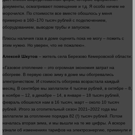
документы, осматривают помещение и т.д. Я особо ничем не
морочился. По стоимости все
вместе
обошлось у меня
примерно в 160–170 тысяч
рублей
с подключением,
оборудованием, выводом трубы и запуском.
Плюсы наличия газа в доме оценить пока не
могу
– пожить с
этим
нужно
. Но уверен, что не пожалею».
Алексей Шкутов
– житель села Березово Кемеровской
области
:
«Газовое отопление – это огромная экономия затрат на
обогреве. В первую свою зиму в доме мы обогревались
электричеством. И стоимость обогрева возрастала каждый
месяц. В сентябре мы заплатили 4 тысячи
рублей
, в октябре – 8,
в ноябре – 12, в декабре – 14, в январе – 18 тысяч
рублей
,
февраль обошелся нам в 16 тысяч, март – около 10 тысяч
рублей
. Итого за отопительный сезон 2021–2022
года
мы
заплатили за отопление порядка 82 (!) тысяч
рублей
. Потом
началась вторая зима, и мы вышли на те же цифры. А вскоре
узнали об изменениях тарифов на электроэнергию, прикинули и