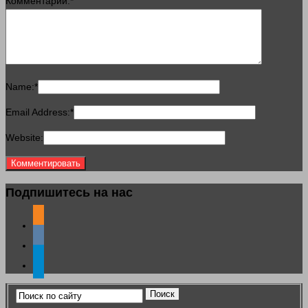
Комментарий:
*
Name:
*
Email Address:
*
Website:
Подпишитесь на нас
odnoklassniki
vkontakte
telegram