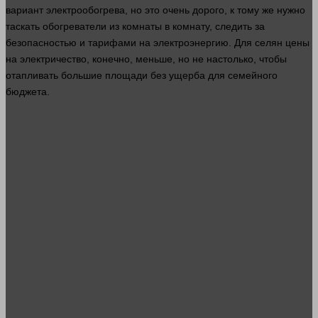
вариант электрообогрева, но это очень дорого, к тому же
нужно
таскать обогреватели из комнаты в
комнату
, следить за
безопасностью и тарифами на электроэнергию. Для селян цены
на электричество, конечно, меньше, но не настолько, чтобы
отапливать большие
площади
без ущерба для семейного
бюджета
.