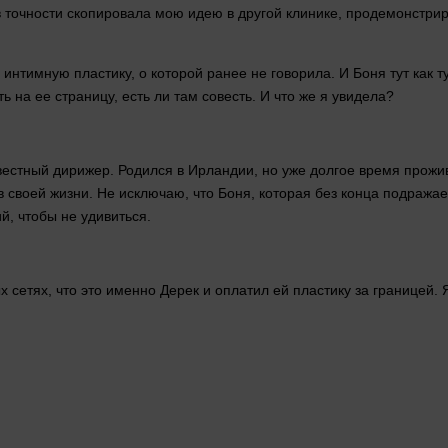
я в точности скопировала мою идею в
другой
клинике, продемонстри
интимную пластику, о которой ранее не говорила. И Боня тут как 
 на ее страницу, есть ли там совесть. И что же я увидела?
вестный дирижер. Родился в Ирландии, но уже долгое
время
прожив
в своей
жизни
. Не исключаю, что Боня, которая без конца подража
, чтобы не удивиться.
сетях, что это именно Дерек и оплатил ей пластику за границей.