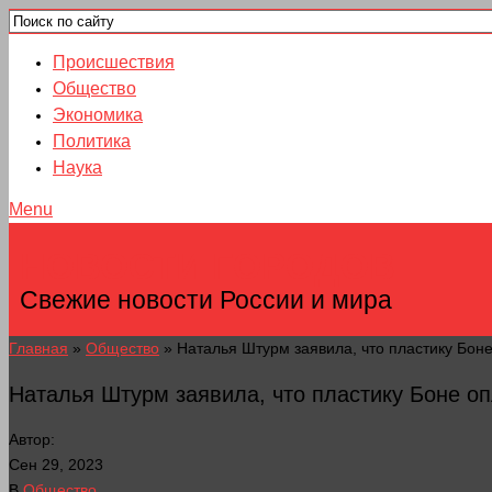
Происшествия
Общество
Экономика
Политика
Наука
Menu
НОВОСТИ ГОРОДОВ
Свежие новости России и мира
Главная
»
Общество
»
Наталья Штурм заявила, что пластику Бон
Наталья Штурм заявила, что пластику Боне о
Автор:
Сен 29, 2023
В
Общество