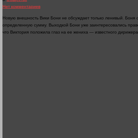
Нет комментариев
Новую внешность Вики Бони не обсуждает только ленивый. Боня о
определенную сумму. Выходкой Бони уже заинтересовались право
что Виктория положила
глаз
на ее жениха — известного дирижера 