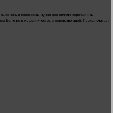
еть ее новую внешность,
нужно
для начала перечислить
а Боню не в мошенничестве, а воровстве идей. Певица считает,