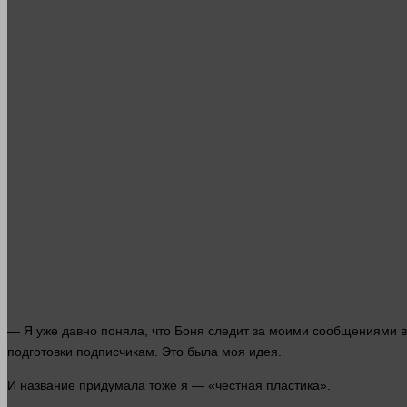
— Я уже
давно
поняла, что Боня следит за моими сообщениями в 
подготовки подписчикам. Это была моя идея.
И название придумала тоже я — «честная пластика».