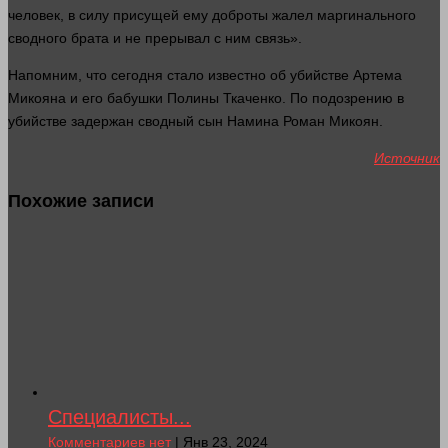
человек
, в силу присущей ему доброты жалел маргинального
сводного брата и не прерывал с ним связь».
Напомним, что сегодня
стало
известно об убийстве Артема
Микояна и его бабушки Полины Ткаченко. По подозрению в
убийстве задержан сводный сын Намина Роман Микоян.
Источник
Похожие записи
Специалисты...
Комментариев нет
| Янв 23, 2024