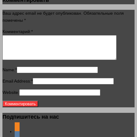
Комментировать
Ваш адрес email не будет опубликован.
Обязательные поля
помечены
*
Комментарий:
*
Name:
*
Email Address:
*
Website:
Подпишитесь на нас
odnoklassniki