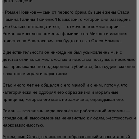
фото
: Соцсети
«Роман Новиков — сын от первого брака бывшей жены Стаса
Намина Галины Ткаченко/Новиковой, с которой они разведены
уже
больше
пятнадцати
лет
, — отмечено в комментарии. —
Роман самовольно поменял фамилию на Микоян и изменил
отчество на Анастасович, как будто он сын Стаса Намина.
В действительности он никогда не был усыновлённым, и с
детства отличался жестокостью и низостью поступков.
несколько
раз привлекался по подозрению в убийстве, был судим, склонен
к азартным играм и наркотикам.
Стас
много
лет
не общался с его мамой и с ним, потому, что
категорически не одобрял его образ
жизни
и моральные
принципы, которые его
мать
не замечала, оправдывая его.
Роман — всю
жизнь
нигде всерьёз не работающий игроман —
страдающий высокомерием ненавистью к людям, жестокостью и
наркозависимостью.
Артем, сын Стаса, великолепно образованный и воспитанный