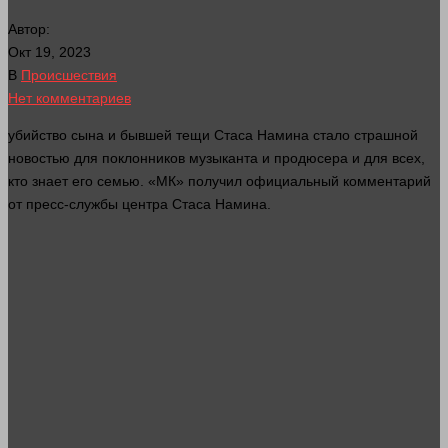
Автор:
Окт 19, 2023
В
Происшествия
Нет комментариев
убийство
сына и бывшей тещи Стаса Намина
стало
страшной
новостью для поклонников музыканта и продюсера и для всех,
кто
знает
его семью. «МК» получил официальный комментарий
от пресс-службы центра Стаса Намина.