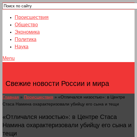
Происшествия
Общество
Экономика
Политика
Наука
Menu
НОВОСТИ ГОРОДОВ
Свежие новости России и мира
Главная
»
Происшествия
»
«Отличался низостью»: в Центре
Стаса Намина охарактеризовали убийцу его сына и тещи
«Отличался низостью»: в Центре Стаса
Намина охарактеризовали убийцу его сына и
тещи