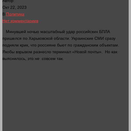
Автор:
Окт 22, 2023
В
Политика
Нет комментариев
Минувшей ночью масштабный удар российских БПЛА
пришелся по Харьковской
области
. Украинские СМИ
сразу
подняли крик, что россияне бьют по гражданским объектам.
Якобы взрывом разнесло терминал «Новой почты». Но как
выяснилось, это не
совсем
так.