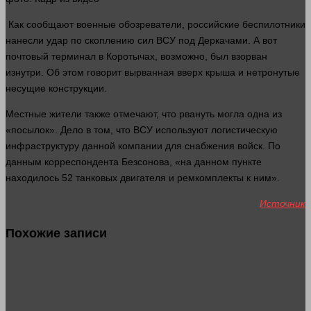
Как сообщают военные обозреватели, российские беспилотники
нанесли удар по скоплению
сил
ВСУ под Деркачами. А вот
почтовый терминал в Коротычах, возможно, был взорван
изнутри. Об этом
говорит
вырванная вверх крыша и нетронутые
несущие конструкции.
Местные жители также отмечают, что рвануть могла
одна
из
«посылок». Дело в том, что ВСУ используют логистическую
инфраструктуру данной
компании
для снабжения войск. По
данным корреспондента Безсонова, «на данном пункте
находилось 52 танковых двигателя и ремкомплекты к ним».
Источник
Похожие записи