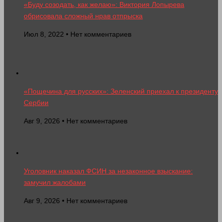
«Буду созодать, как желаю»: Виктория Лопырева
обрисовала сложный нрав отпрыска
Июл 8, 2022 • Нет комментариев
«Пощечина для русских»: Зеленский приехал к президенту
Сербии
Авг 9, 2026 • Нет комментариев
Уголовник наказал ФСИН за незаконное взыскание:
замучил жалобами
Авг 9, 2026 • Нет комментариев