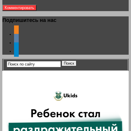
Подпишитесь на нас
odnoklassniki
vkontakte
telegram