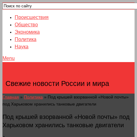
Происшествия
Общество
Экономика
Политика
Наука
Menu
НОВОСТИ ГОРОДОВ
Свежие новости России и мира
Главная
»
Политика
»
Под крышей взорванной «Новой почты»
под Харьковом хранились танковые двигатели
Под крышей взорванной «Новой почты» под
Харьковом хранились танковые двигатели