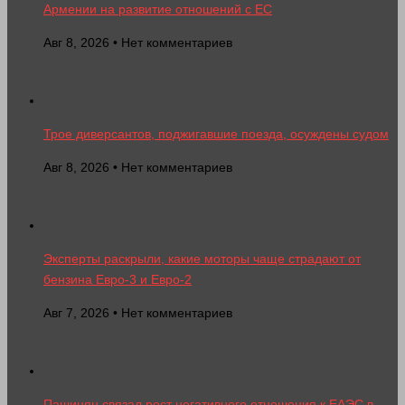
Армении на развитие отношений с ЕС
Авг 8, 2026 • Нет комментариев
Трое диверсантов, поджигавшие поезда, осуждены судом
Авг 8, 2026 • Нет комментариев
Эксперты раскрыли, какие моторы чаще страдают от
бензина Евро-3 и Евро-2
Авг 7, 2026 • Нет комментариев
Пашинян связал рост негативного отношения к ЕАЭС в