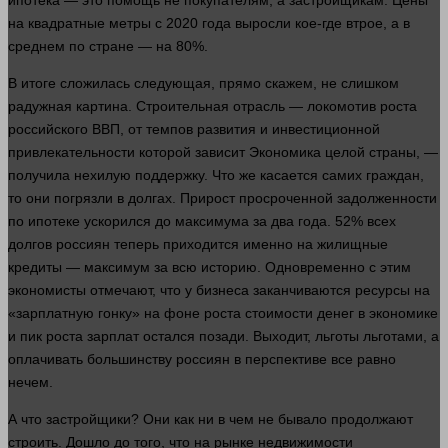
ипотека — это помощь не покупателям, а застройщикам. Цены
на квадратные метры с 2020
года
выросли кое-где втрое, а в
среднем по стране — на 80%.
В итоге сложилась следующая,
прямо
скажем, не
слишком
радужная картина. Строительная отрасль — локомотив роста
российского
ВВП
, от темпов
развития
и инвестиционной
привлекательности которой зависит
Экономика
целой
страны
, —
получила нехилую поддержку. Что же касается самих граждан,
то они погрязли в долгах. Прирост просроченной задолженности
по ипотеке ускорился до максимума за два
года
. 52% всех
долгов россиян теперь приходится именно на жилищные
кредиты — максимум за всю историю. Одновременно с этим
экономисты отмечают, что у
бизнеса
заканчиваются ресурсы на
«зарплатную гонку» на фоне роста стоимости
денег
в экономике
и пик роста зарплат остался позади. Выходит, льготы льготами, а
оплачивать
большинству россиян в перспективе все равно
нечем.
А что застройщики? Они как ни в чем не бывало продолжают
строить. Дошло до того, что на рынке недвижимости