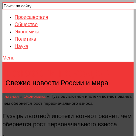
Происшествия
Общество
Экономика
Политика
Наука
Menu
НОВОСТИ ГОРОДОВ
Свежие новости России и мира
Главная
»
Экономика
»
Пузырь льготной ипотеки вот-вот рванет:
чем обернется рост первоначального взноса
Пузырь льготной ипотеки вот-вот рванет: чем
обернется рост первоначального взноса