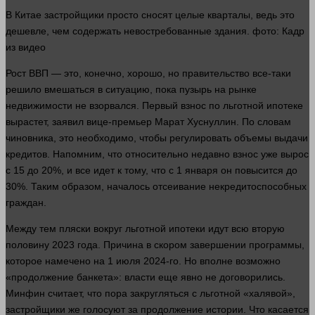
В Китае застройщики просто сносят целые кварталы, ведь это
дешевле, чем содержать невостребованные здания.
фото
: Кадр
из
видео
Рост
ВВП
— это, конечно, хорошо, но правительство все-таки
решило вмешаться в ситуацию, пока пузырь на рынке
недвижимости не взорвался. Первый взнос по льготной ипотеке
вырастет, заявил вице-премьер Марат Хуснуллин. По словам
чиновника, это необходимо, чтобы регулировать объемы выдачи
кредитов. Напомним, что относительно недавно взнос уже вырос
с 15 до 20%, и все
идет
к тому, что с 1 января он повысится до
30%. Таким образом, началось отсеивание некредитоспособных
граждан.
Между тем пляски вокруг льготной ипотеки идут всю вторую
половину 2023
года
. Причина в скором завершении программы,
которое намечено на 1 июля 2024-го. Но вполне возможно
«продолжение банкета»:
власти
еще явно не договорились.
Минфин считает, что пора закругляться с льготной «халявой»,
застройщики же голосуют за продолжение
истории
. Что касается