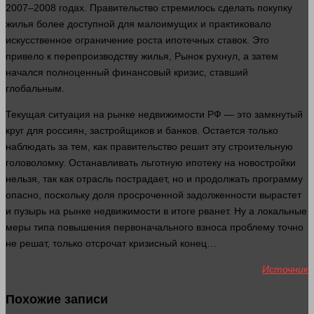
2007–2008 годах. Правительство стремилось сделать покупку
жилья более доступной для малоимущих и практиковало
искусственное ограничение роста ипотечных ставок. Это
привело к перепроизводству жилья,
Рынок
рухнул, а затем
начался полноценный финансовый кризис, ставший
глобальным.
Текущая ситуация на рынке недвижимости РФ — это замкнутый
круг для россиян, застройщиков и банков. Остается только
наблюдать за тем, как правительство решит эту строительную
головоломку. Останавливать льготную ипотеку на новостройки
нельзя
, так как отрасль пострадает, но и продолжать программу
опасно, поскольку доля просроченной задолженности вырастет
и пузырь на рынке недвижимости в итоге рванет. Ну а локальные
меры типа повышения первоначального взноса проблему точно
не решат, только отсрочат кризисный конец…
Источник
Похожие записи