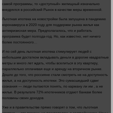
самой программы, то «доступный» жилищный
изначально
внедрялся в российский
Рынок
в качестве меры временной.
Льготная ипотека на новостройки была запущена в пандемию
коронавируса в 2020 году для поддержки рынка жилья как
антикризисная мера. Предполагалось, что и
работать
программа
будет полгода-год. Но, как известно, нет
ничего
более постоянного…
И по сей
день
льготная ипотека стимулирует
людей
с
небольшим достатком вкладывать
деньги
в дорогие квадратные
метры и
много
лет
ждать, чтобы вселиться в эту квартиру,
параллельно оплачивая еще и аренду на вторичном рынке.
Дошло до того, что россияне стали смотреть не на доступность
жилья, а на доступность ипотеки. Это сумасшедший сдвиг
сознания —
люди
пытаются
понять
, по карману ли им
, а не
жилье. В результате 72% ипотечников отдают банкам более
половины своих доходов.
Уже и в правительстве
прямо
говорят
о том, что льготная