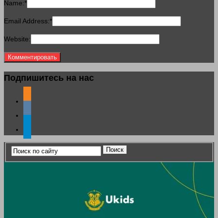
Name:
*
Email Address:
*
Website:
Подпишитесь на нас
odnoklassniki
vkontakte
telegram