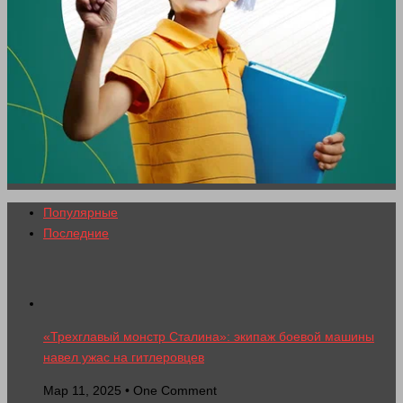
Популярные
Последние
«Трехглавый монстр Сталина»: экипаж боевой машины
навел ужас на гитлеровцев
Мар 11, 2025 • One Comment