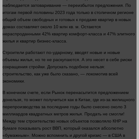
наблюдается затоваривание — переизбыток
предложения
. По
итогам первой половины 2023
года
только в столичном регионе
общий объем свободных и готовых к продаже квартир в новых
домах составляет около 10 млн кв. м. Остаются
нераспроданными 42% квартир комфорт-класса и 47% элитного
жилья и квартир
бизнес
-класса.
Строители работают по-ударному, вводят новые и новые
объемы жилья, но те не раскупаются. А это несет в себе риски
сокращения стройки. Допускать подобное
нельзя
:
строительство, как уже было сказано, — локомотив всей
экономики
.
В конечном счете, если
Рынок
перенасытится предложением
донельзя, то может получиться как в Китае, где из-за жилищного
перепроизводства за последние годы было снесено около 3
миллиардов квадратных
метров
жилья. Продать не смогли!
Между тем строительство новых объектов позволяло КНР на
бумаге показывать рост
ВВП
, который оказался абсолютно
«бумажным». Можно вспомнить и
другой
кризис — в США в