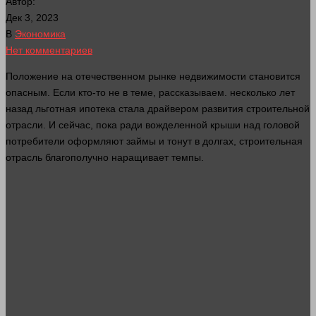
Автор:
Дек 3, 2023
В
Экономика
Нет комментариев
Положение на отечественном рынке недвижимости становится
опасным. Если кто-то не в теме, рассказываем.
несколько
лет
назад льготная ипотека
стала
драйвером
развития
строительной
отрасли. И
сейчас
, пока ради вожделенной крыши над
головой
потребители оформляют займы и тонут в долгах, строительная
отрасль благополучно наращивает темпы.