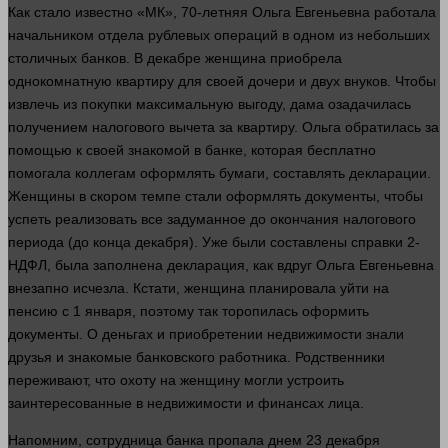
Как
стало
известно «МК», 70-летняя Ольга Евгеньевна работала
начальником отдела рублевых операций в одном из небольших
столичных банков. В декабре
женщина
приобрела
однокомнатную квартиру для своей дочери и двух внуков. Чтобы
извлечь из покупки максимальную выгоду, дама озадачилась
получением налогового вычета за квартиру. Ольга обратилась за
помощью к своей знакомой в банке, которая бесплатно
помогала коллегам оформлять бумаги, составлять декларации.
Женщины в скором темпе стали оформлять документы, чтобы
успеть реализовать все задуманное до окончания налогового
периода (до конца декабря). Уже были составлены справки 2-
НДФЛ, была заполнена декларация, как
вдруг
Ольга Евгеньевна
внезапно
исчезла. Кстати,
женщина
планировала
уйти
на
пенсию с 1 января, поэтому так торопилась оформить
документы. О деньгах и приобретении недвижимости знали
друзья и знакомые банковского работника. Родственники
переживают, что охоту на женщину
могли
устроить
заинтересованные в недвижимости и финансах
лица
.
Напомним, сотрудница банка пропала днем 23 декабря