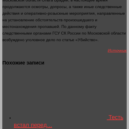
Московской
области
Ольга Врадий, в настоящее
время
продолжаются осмотры, допросы, а также иные следственные
действия и оперативно-розыскные мероприятия, направленные
на
установление
обстоятельств
произошедшего и
местонахождения пропавшей. По данному факту
следственными органами ГСУ СК России по Московской
области
возбуждено уголовное дело по статье «Убийство».
Источник
Похожие записи
Тесть
встал перед...