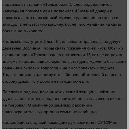
недалеко от станции «Топканово». С слов родственников,
напуганная пожилая дама позвонила 42-летней дочери и
рассказала, что неизвестный мужчина ударил ее по голове и
затащил в неизвестную машину, после чего
женщина
на связь
больше
не выходила.
Как оказалось, утром Ольга Евгеньевна отправилась на дачу в
деревнею Вослинка, чтобы снять показания счетчиков. Обычно
около станции «Топканово» на протяжении 15
лет
ее встречал
знакомый таксист, однако именно в этот
день
мужчина был занят
решением бытовых вопросов и не смог приехать к подруге.
Тогда
женщина
в одиночку с хозяйственной тележкой пошла в
сторону
дома
. Но у дороги ее следы исчезли.
По словам родных, пока никаких вещей женщины найти не
удалось, похититель с родственниками не связывался и
ничего
не требовал. О каких-либо зацепках работники
правоохранительных
органов
семье не сообщали.
Как сообщила старший помощник руководителя ГСУ СКР по