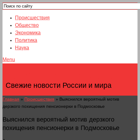
Происшествия
Общество
Экономика
Политика
Наука
Menu
НОВОСТИ ГОРОДОВ
Свежие новости России и мира
Главная
»
Происшествия
»
Выяснился вероятный мотив
дерзкого похищения пенсионерки в Подмосковье
Выяснился вероятный мотив дерзкого
похищения пенсионерки в Подмосковье