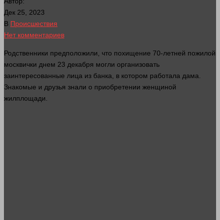
Автор:
Дек 25, 2023
В
Происшествия
Нет комментариев
Родственники предположили, что похищение 70-летней пожилой
москвички днем 23 декабря
могли
организовать
заинтересованные
лица
из банка, в котором работала дама.
Знакомые и друзья знали о приобретении женщиной
жилплощади.