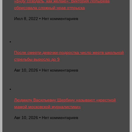
«Буду созодать, как желаю»: Виктория Лопырева
обрисовала сложный нрав отпрыска
Июл 8, 2022 • Нет комментариев
После смерти девочки-подростка число жертв школьной
стрельбы выросло до 9
Авг 10, 2026 • Нет комментариев
Людмилу Васильевну Щербину называют «крестной
мамой московской журналистики»
Авг 10, 2026 • Нет комментариев