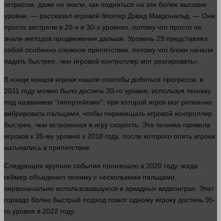
тетрисом, даже не знали, как подняться на эти более высокие
уровни, — рассказал игровой блоггер Дэвид Макдональд, — Они
просто застряли в 20-х и 30-х уровнях, потому что просто не
знали методов продвижения дальше. Уровень 29 представлял
собой особенно сложное препятствие, потому что блоки начали
падать быстрее, чем игровой контроллер
мог
реагировать».
В конце концов игроки нашли способы добиться прогресса: в
2011 году можно было достичь 30-го уровня, используя технику
под названием “гипертейпинг”, при которой игрок
мог
ритмично
вибрировать пальцами, чтобы перемещать игровой контроллер
быстрее, чем встроенная в игру скорость. Эта
техника
привела
игроков к 35-му уровню к 2018 году, после которого
опять
игроки
натыкались в препятствие.
Следующее крупное событие произошло в 2020 году, когда
геймер объединил технику с несколькими пальцами,
первоначально использовавшуюся в аркадных видеоиграх. Этот
гораздо более быстрый подход помог одному игроку достичь 95-
го уровня в 2022 году.