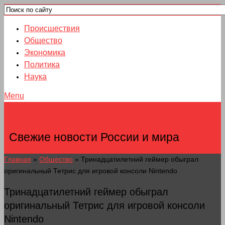
Происшествия
Общество
Экономика
Политика
Наука
Menu
НОВОСТИ ГОРОДОВ
Свежие новости России и мира
Главная
»
Общество
»
Тринадцатилетний геймер обыграл
оригинальный Тетрис для игровой консоли Nintendo
Тринадцатилетний геймер обыграл
оригинальный Тетрис для игровой консоли
Nintendo