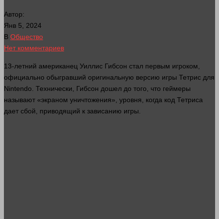
Автор:
Янв 5, 2024
В
Общество
Нет комментариев
13-летний американец Уиллис Гибсон
стал
первым игроком,
официально обыгравший оригинальную версию игры Тетрис для
Nintendo. Технически, Гибсон дошел до того, что геймеры
называют «экраном уничтожения», уровня, когда код Тетриса
дает сбой, приводящий к зависанию игры.