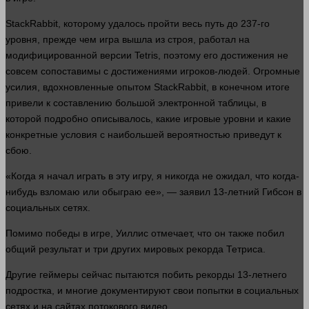
StackRabbit, которому удалось пройти весь путь до 237-го
уровня, прежде чем
игра
вышла из строя, работал на
модифицированной версии Tetris, поэтому его достижения не
совсем
сопоставимы с достижениями игроков-
людей
. Огромные
усилия, вдохновленные опытом StackRabbit, в конечном итоге
привели к составлению
большой
электронной
таблицы, в
которой подробно описывалось, какие игровые уровни и какие
конкретные условия с наибольшей вероятностью приведут к
сбою.
«Когда я начал играть в эту игру, я никогда не ожидал, что когда-
нибудь взломаю или обыграю ее», — заявил 13-летний Гибсон в
социальных сетях.
Помимо победы в
игре
, Уиллис отмечает, что он также побил
общий результат и три других мировых рекорда Тетриса.
Другие геймеры
сейчас
пытаются побить рекорды 13-летнего
подростка, и многие документируют свои попытки в социальных
сетях и на сайтах потокового
видео
.