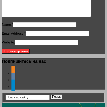
Name:
*
Email Address:
*
Website:
Подпишитесь на нас
odnoklassniki
vkontakte
telegram