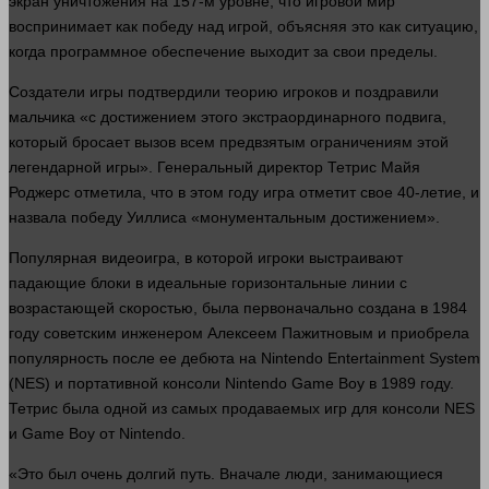
экран уничтожения на 157-м уровне, что игровой
мир
воспринимает как победу над игрой, объясняя это как ситуацию,
когда программное обеспечение выходит за свои пределы.
Создатели игры подтвердили теорию игроков и поздравили
мальчика «с достижением этого экстраординарного подвига,
который бросает вызов всем предвзятым ограничениям этой
легендарной игры». Генеральный директор Тетрис Майя
Роджерс отметила, что в этом году
игра
отметит свое 40-летие, и
назвала победу Уиллиса «монументальным достижением».
Популярная видеоигра, в которой игроки выстраивают
падающие блоки в идеальные горизонтальные линии с
возрастающей скоростью, была первоначально создана в 1984
году советским инженером Алексеем Пажитновым и приобрела
популярность после ее дебюта на Nintendo Entertainment System
(NES) и портативной консоли Nintendo Game Boy в 1989 году.
Тетрис была
одной
из самых продаваемых игр для консоли NES
и Game Boy от Nintendo.
«Это был очень долгий путь. Вначале
люди
, занимающиеся