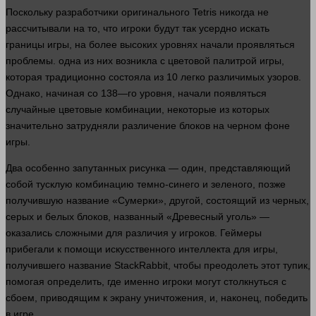
Поскольку разработчики оригинального Tetris никогда не
рассчитывали на то, что игроки будут так усердно искать
границы игры, на более высоких уровнях начали проявляться
проблемы.
одна
из них возникла с цветовой палитрой игры,
которая традиционно состояла из 10 легко различимых узоров.
Однако, начиная со 138—го уровня, начали появляться
случайные цветовые комбинации, некоторые из которых
значительно затрудняли различение блоков на черном фоне
игры.
Два особенно запутанных рисунка —
один
, представляющий
собой тусклую комбинацию темно-синего и зеленого, позже
получившую название «Сумерки»,
другой
, состоящий из черных,
серых и белых блоков, названный «Древесный уголь» —
оказались сложными для различия у игроков. Геймеры
прибегали к помощи искусственного интеллекта для игры,
получившего название StackRabbit, чтобы преодолеть этот тупик,
помогая определить, где именно игроки могут столкнуться с
сбоем, приводящим к экрану уничтожения, и, наконец, победить
в
игре
.