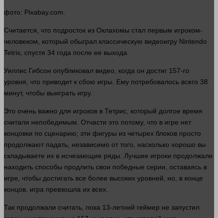
фото
: Pixabay.com.
Считается, что подросток из Оклахомы
стал
первым игроком-
человеком, который обыграл классическую видеоигру Nintendo
Tetris, спустя 34
года
после ее выхода.
Уиллис Гибсон опубликовал
видео
, когда он достиг 157-го
уровня, что приводит к сбою игры. Ему потребовалось всего 38
минут
, чтобы выиграть игру.
Это очень важно для игроков в Тетрис, который долгое
время
считали непобедимым. Отчасти это потому, что в
игре
нет
концовки по сценарию; эти фигуры из четырех блоков просто
продолжают падать, независимо от того, насколько хорошо вы
складываете их в исчезающие ряды. Лучшие игроки продолжали
находить способы продлить свои победные серии, оставаясь в
игре
, чтобы достигать все более высоких уровней, но, в конце
концов,
игра
превзошла их всех.
Так продолжали считать, пока 13-летний геймер не запустил