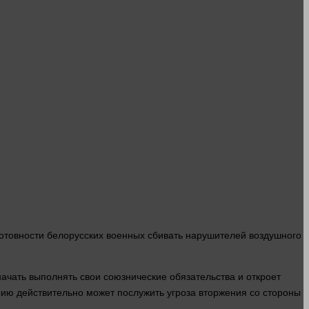
готовности белорусских военных сбивать нарушителей воздушного
ачать выполнять свои союзнические обязательства и откроет
рию действительно может послужить угроза вторжения со
стороны