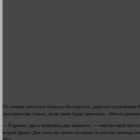
По словам министра обороны Белоруссии, ударная группировка 
пространства
страны
, если такие будут замечены. «Минск церемон
— Я
думаю
,
здесь
возможны два варианта, — озвучил свой прогно
второй фронт. Для этого им
нужно
на каком-то участке границы с
ВСУ.