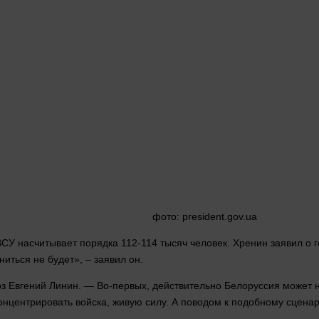
фото
: president.gov.ua
ВСУ насчитывает порядка 112-114 тысяч
человек
. Хренин заявил о 
иться не будет», – заявил он.
з Евгений Линин. — Во-первых, действительно Белоруссия может н
концентрировать войска, живую силу. А поводом к подобному сцена