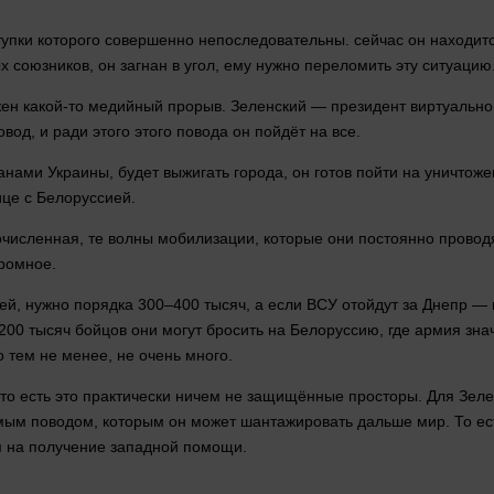
ступки которого совершенно непоследовательны.
сейчас
он находитс
 союзников, он загнан в угол, ему
нужно
переломить эту ситуацию
ужен какой-то медийный прорыв. Зеленский — президент виртуальн
овод, и ради этого этого повода он пойдёт на все.
нами Украины, будет выжигать города, он готов пойти на уничтож
ице с Белоруссией.
очисленная, те волны мобилизации, которые они постоянно провод
громное.
ией,
нужно
порядка 300–400 тысяч, а если ВСУ отойдут за Днепр —
-200 тысяч бойцов они могут бросить на Белоруссию, где армия зн
но тем не менее, не очень
много
.
то есть это практически ничем не защищённые просторы. Для Зел
амым поводом, которым он может шантажировать дальше
мир
. То е
ся на получение западной помощи.