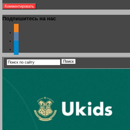
Подпишитесь на нас
odnoklassniki
vkontakte
telegram