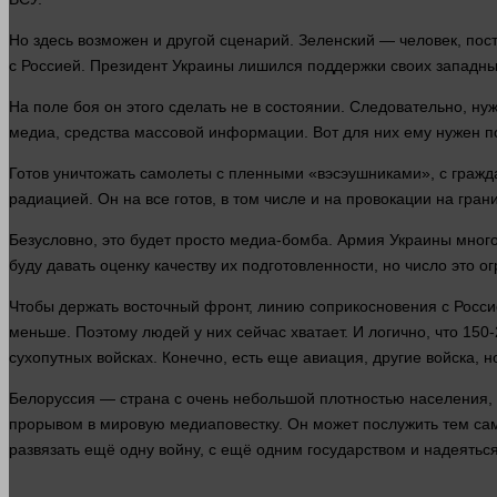
Но
здесь
возможен и
другой
сценарий. Зеленский —
человек
, по
с Россией. Президент Украины лишился поддержки своих западных
На поле боя он этого сделать не в состоянии. Следовательно, н
медиа,
средства
массовой
информации
. Вот для них ему нужен п
Готов уничтожать самолеты с пленными «вэсэушниками», с гражда
радиацией. Он на все готов, в том числе и на провокации на гран
Безусловно, это будет просто медиа-бомба. Армия Украины мног
буду давать оценку качеству их подготовленности, но число это о
Чтобы держать восточный фронт, линию соприкосновения с Росс
меньше. Поэтому
людей
у них
сейчас
хватает. И логично, что 150
сухопутных войсках. Конечно, есть еще авиация, другие войска, 
Белоруссия — страна с очень небольшой плотностью населения, 
прорывом в мировую медиаповестку. Он может послужить тем с
развязать ещё одну войну, с ещё одним государством и надеять