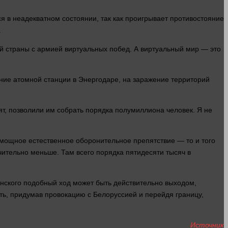
я в неадекватном состоянии, так как проигрывает противостояние
.
ой
страны
с армией виртуальных побед. А
виртуальный
мир
— это
ение атомной станции в Энергодаре, на заражение территорий
ят, позволили им собрать порядка полумиллиона
человек
. Я не
 мощное естественное оборонительное препятствие — то и того
ачительно меньше. Там всего порядка пятидесяти тысяч в
енского подобный ход может быть действительно выходом,
сть, придумав провокацию с Белоруссией и перейдя границу,
Источник