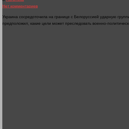
Нет комментариев
Украина сосредоточила на границе с Белоруссией ударную групп
предположил, какие цели может преследовать военно-политическ