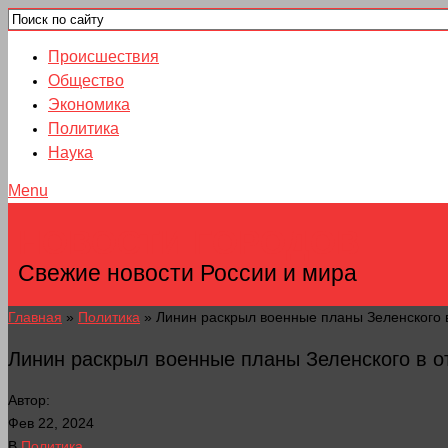
Происшествия
Общество
Экономика
Политика
Наука
Menu
НОВОСТИ ГОРОДОВ
Свежие новости России и мира
Главная
»
Политика
»
Линин раскрыл военные планы Зеленского 
Линин раскрыл военные планы Зеленского в 
Автор:
Фев 22, 2024
В
Политика