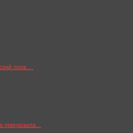
кий полк:...
 пригрозила...