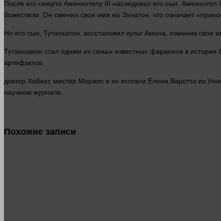
После его
смерти
Аменхотепу III наследовал его сын, Аменхотеп 
божеством. Он сменил свое
имя
на Эхнатон, что означает «прино
Но его сын, Тутанхатон, восстановил культ Амона, изменив свое
и
Тутанхамон
стал
одним из самых известных фараонов в
истории
б
артефактов.
доктор
Хабихт, мистер Мораес и их коллеги Елена Варотто из Уни
научном журнале.
Похожие записи