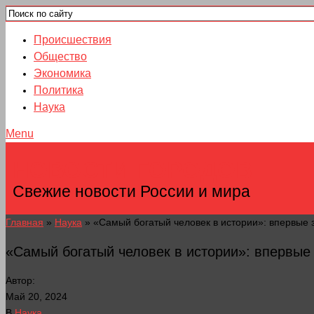
Происшествия
Общество
Экономика
Политика
Наука
Menu
НОВОСТИ ГОРОДОВ
Свежие новости России и мира
Главная
»
Наука
»
«Самый богатый человек в истории»: впервые 
«Самый богатый человек в истории»: впервые 
Автор:
Май 20, 2024
В
Наука