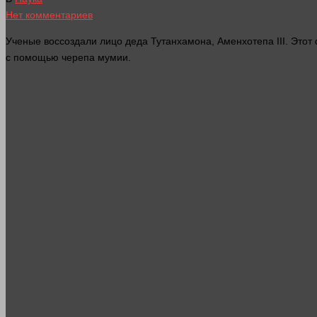
Нет комментариев
Ученые воссоздали
лицо
деда Тутанхамона, Аменхотепа III. Этот
с помощью
черепа
мумии.