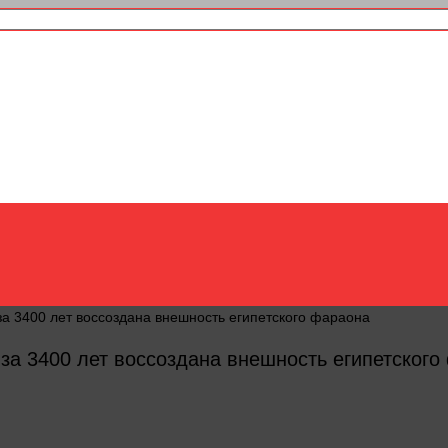
за 3400 лет воссоздана внешность египетского фараона
за 3400 лет воссоздана внешность египетского