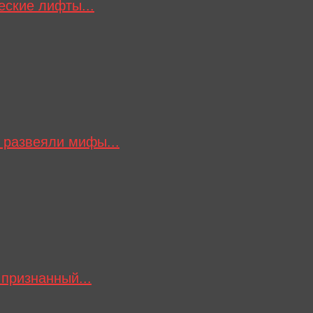
еские лифты...
 развеяли мифы...
признанный...