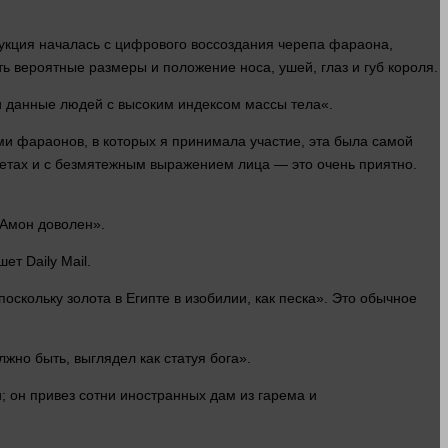
рукция началась с цифрового воссоздания
черепа
фараона,
ить вероятные
размеры
и положение носа, ушей,
глаз
и губ короля.
ли данные
людей
с высоким индексом массы
тела
«.
ми фараонов, в которых я принимала участие, эта была самой
цветах и с безмятежным выражением
лица
— это очень приятно.
Амон доволен».
ет Daily Mail.
оскольку золота в Египте в изобилии, как песка». Это обычное
жно быть, выглядел как статуя бога».
; он привез сотни иностранных дам из гарема и