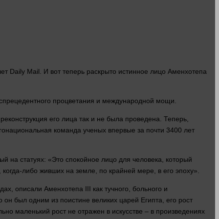
т Daily Mail. И вот теперь раскрыто истинное
лицо
Аменхотепа
беспрецедентного процветания и международной мощи.
 реконструкция его
лица
так и не была проведена. Теперь,
гонациональная команда ученых впервые за почти 3400
лет
ый на статуях: «Это спокойное
лицо
для
человека
, который
, когда-либо живших на земле, по крайней мере, в его эпоху».
х, описали Аменхотепа III как тучного, больного и
о он был одним из поистине великих царей Египта, его рост
ьно маленький рост не отражен в искусстве – в произведениях