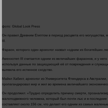
фото
: Global Look Press
Он правил Древним Египтом в период расцвета его могущества, ем
III.
Фараон, которого
один
археолог назвал «одним из богатейших
лю
Аменхотеп III считается одним из величайших фараонов, и у нег
используя данные по защищающий её от повреждения и служащий
выявила его истинное сходство.
Майкл Хабихт, археолог из Университета Флиндерса в Австралии,
пропагандировал
мир
и жил во времена величайшего экономичес
Он продолжил: «Трудно определить причину
смерти
, проанализи
малоподвижного
человека
, который был почти лыс и в последние
составляет около 156 см, что делает его одним из самых малень