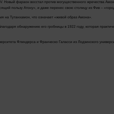
IV. Новый фараон восстал против могущественного жречества Амон
сящий пользу Атону», и даже перенес свою столицу из Фив – «гор
мя
на Тутанхамон, что означает «живой образ Амона».
лагодаря обнаружению его гробницы в 1922 году, которая практи
верситета Флиндерса и Франческо Галасси из Лодзинского универс