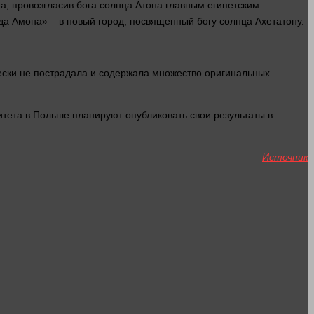
а, провозгласив бога солнца Атона главным египетским
ода Амона» – в новый
город
, посвященный богу солнца Ахетатону.
чески не пострадала и содержала множество оригинальных
итета в Польше планируют опубликовать свои результаты в
Источник