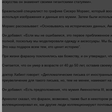
искусства он знаменит своими гигантскими статуями».
Бразильский специалист по графике Сисеро Мораес, который во
используя изображения и данные его мумии. Затем были исполь
Мораес рассказывает: «Основываясь на исторических данных, Ам
Он добавил: «Если мы не ошибаемся, это первое приближенное
полной, поскольку мы моделировали одежду и аксессуары. Мы б
Это наш подарок всем тем, кто ценит историю”.
При
жизни
фараону поклонялись как божеству, и он утверждал, ч
Считается, что он умер в возрасте от 40 до 50
лет
, оставив своему
доктор
Хабихт
говорит
: «Дипломатические письма от иностранных 
преувеличение для такого письма, но, тем не менее, намекает на
Он добавил: «Есть предположения, что мумия Аменхотепа III, воз
Археолог
сказал
, что фараон, возможно, также был в некотором 
коллекционировал их, как другие
люди
коллекционируют почтовы