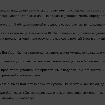
ссоздал
лицо
древнеегипетского правителя, рассказал, что реконст
зованы дополнительные данные от живых доноров, чтобы определ
енхотеп III обладал крепкой внешностью, поэтому мы использова
 изображение
лица
Аменхотепа III. По сравнению с другими моделя
ыли поражены конечным результатом; видеть полный бюст в этих 
то
Бог
Амон был его настоящим отцом, а
имя
Аменхотеп означало «
 преемнику королевство на пике своего могущества и богатства, пиш
правителей умоляли его прислать им в подарок немного золота, «п
 чрезвычайное богатство».
можно, была полностью покрыта сусальным золотом, так что он, дол
роде бабником. «Он, по-видимому, очень интересовался женщинами
е марки», —
сказал
он.