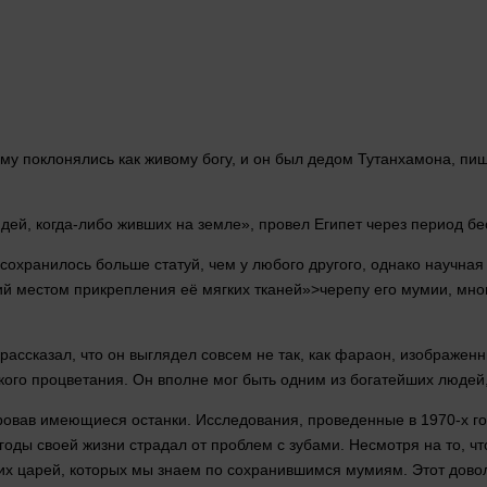
у поклонялись как живому богу, и он был дедом Тутанхамона, пише
дей
, когда-либо живших на земле», провел Египет через период 
о сохранилось
больше
статуй, чем у любого другого, однако научная
 местом прикрепления её мягких тканей»>черепу его мумии, мно
 рассказал, что он выглядел
совсем
не так, как фараон, изображенн
кого процветания. Он вполне
мог
быть одним из богатейших
людей
ровав имеющиеся останки. Исследования, проведенные в 1970-х года
 годы своей
жизни
страдал от проблем с зубами. Несмотря на то, чт
ких царей, которых мы знаем по сохранившимся мумиям. Этот довол