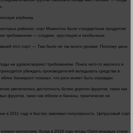
».
онскую клубнику.
екоторых районах, сорт Макинтош были стандартным продуктом
сем требованиям — сладкие, хрустящие и необычные.
вшей этот сорт. — Там было не так
много
урожая. Поэтому цена
оды не удовлетворяют требованиям. Поиск чего-то вкусного и
приходится убеждать производителей вкладывать
средства
в
блок Ханикрисп показал, что риск может быть оправдан.
тие увеличилась доступность более дорогих фруктов, таких как
ых фруктов, таких как яблоки и бананы, практически не
ке в 2011 году и
быстро
завоевал популярность. Цитрусовый сорт
лимат-контролем. Когда в 2018 году ягоды Oishii впервые стали