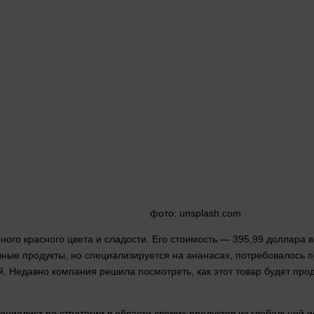
фото
: unsplash.com
рного красного
цвета
и сладости. Его стоимость — 395,99 доллара
зные продукты, но специализируется на ананасах, потребовалось п
. Недавно компания решила посмотреть, как этот
товар
будет прод
пециалист по стратегии в
области
свежих продуктов из глобальной и