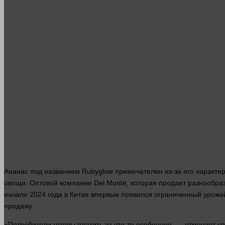
Ананас под названием Rubyglow примечателен из-за его характе
овощи. Оптовой
компании
Del Monte, которая продает разнообра
начале 2024
года
в Китае впервые появился ограниченный урожай
продажу.
«Потребители готовы платить за что-то особенное, — отмечает с