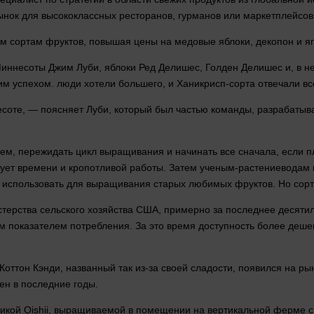
ынок
для высококлассных ресторанов, гурманов или маркетплейсов
м сортам фруктов, повышая цены на медовые яблоки, декопон и яп
иннесоты Джим Луби, яблоки Ред Делишес, Голден Делишес и, в н
шим успехом.
люди
хотели
большего, и Ханикрисп-сорта отвечали в
оте, — поясняет Луби, который был частью команды, разрабатыва
м, пережидать цикл выращивания и начинать все сначала, если пл
бует
времени
и кропотливой
работы
. Затем ученым-растениеводам 
использовать для выращивания старых любимых фруктов. Но сорт я
ерства сельского хозяйства США, примерно за последнее десятиле
им показателем потребления. За это
время
доступность более дешев
ттон Кэнди, названный так из-за своей сладости, появился на рын
н в последние годы.
кой Oishii, выращиваемой в помещении на вертикальной ферме с к