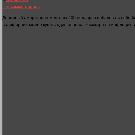
Нет комментариев
Денежный американец может за 400
долларов
побаловать себя ба
Калифорнии можно купить
один
ананас. Несмотря на инфляцию и