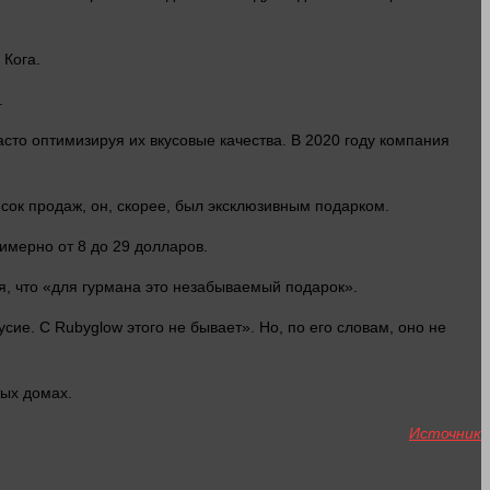
 Кога.
.
то оптимизируя их вкусовые качества. В 2020 году компания
сок продаж, он, скорее, был эксклюзивным подарком.
имерно от 8 до 29
долларов
.
я, что «для гурмана это незабываемый подарок».
сие. С Rubyglow этого не бывает». Но, по его словам, оно не
тых домах.
Источник