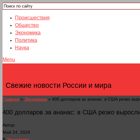
Происшествия
Общество
Экономика
Политика
Наука
Menu
НОВОСТИ ГОРОДОВ
Свежие новости России и мира
Главная
»
Экономика
»
400 долларов за ананас: в США резко вы
400 долларов за ананас: в США резко выросл
Автор:
Май 24, 2024
В
Экономика