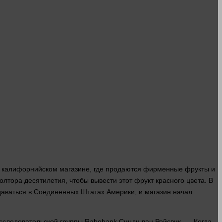
 в калифорнийском магазине, где продаются фирменные фрукты и
олтора десятилетия, чтобы вывести этот фрукт красного
цвета
. В
аваться в Соединенных Штатах Америки, и
магазин
начал
сследовательской группы Rabobank Синди ван Рейсвик. — Когда