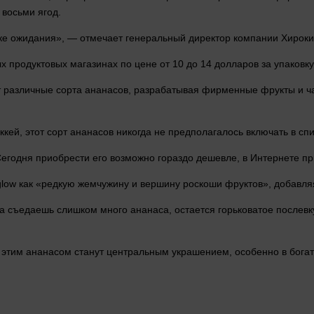
 восьми ягод.
ке ожидания», — отмечает генеральный директор
компании
Хироки
х продуктовых магазинах по цене от 10 до 14
долларов
за упаковку
различные сорта ананасов, разрабатывая фирменные фрукты и час
ей, этот сорт ананасов никогда не предполагалось включать в спи
Сегодня приобрести его возможно гораздо дешевле, в
Интернете
пр
glow как «редкую жемчужину и вершину роскоши фруктов», добавля
гда съедаешь
слишком
много
ананаса, остается горьковатое послевку
 этим ананасом станут центральным украшением, особенно в бога