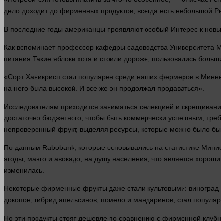
дело доходит до фирменных продуктов, всегда есть небольшой
Р
В последние годы американцы проявляют особый
Интерес
к новы
Как вспоминает
профессор
кафедры садоводства Университета М
питания.Такие яблоки хотя и стоили дороже, пользовались боль
«Сорт Ханикрисп
стал
популярен среди
наших
фермеров в Миннес
на него была высокой. И все же он
продолжал
продаваться».
Исследователям приходится заниматься селекцией и скрещивание
достаточно бюджетного, чтобы быть коммерчески успешным, тре
непроверенный фрукт, выделяя ресурсы, которые можно было бы 
По данным Rabobank, которые основывались на статистике Минист
ягоды, манго и авокадо, на душу населения, что является хорош
изменилась.
Некоторые фирменные фрукты даже стали культовыми: виноград Ко
докопон, гибрид апельсинов, помело и мандаринов,
стал
популяре
Но эти продукты стоят дешевле по сравнению с фирменной клубни