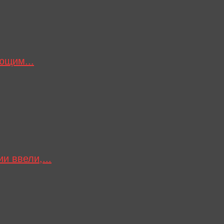
ющим...
и ввели,...