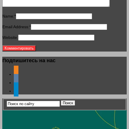
Name:
*
Email Address:
*
Website:
Подпишитесь на нас
odnoklassniki
vkontakte
telegram