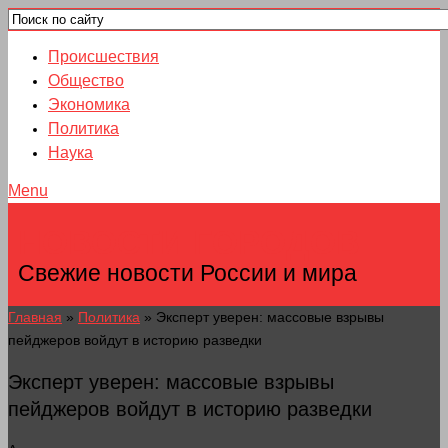
Происшествия
Общество
Экономика
Политика
Наука
Menu
НОВОСТИ ГОРОДОВ
Свежие новости России и мира
Главная
»
Политика
»
Эксперт уверен: массовые взрывы
пейджеров войдут в историю разведки
Эксперт уверен: массовые взрывы
пейджеров войдут в историю разведки