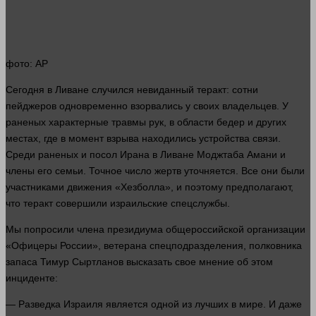
фото
: AP
Сегодня в Ливане случился невиданный теракт: сотни
пейджеров одновременно взорвались у своих владельцев. У
раненых характерные
травмы
рук, в
области
бедер и других
местах, где в
момент
взрыва находились устройства связи.
Среди раненых и посол Ирана в Ливане Моджтаба Амани и
члены его семьи. Точное число жертв уточняется. Все они были
участниками движения «Хезболла», и поэтому предполагают,
что теракт совершили израильские спецслужбы.
Мы попросили члена президиума общероссийской организации
«Офицеры России», ветерана спецподразделения, полковника
запаса Тимур Сыртланов высказать свое мнение об этом
инциденте:
— Разведка Израиля является
одной
из лучших в мире. И даже