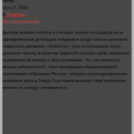
Автор:
Сен 17, 2024
В
Политика
Нет комментариев
Десятки
человек
погибли и полторы тысячи пострадало из-за
одновременной детонации пейджеров среди членов шиитского
ливанского движения «Хезболла». Они использовали такую
древнюю технику в качестве закрытой
системы
связи, наименее
подверженной взлому и прослушиванию. Но, как оказалось,
весьма небезопасной. Член президиума общероссийской
организации «Офицеры России», ветеран спецподразделения,
полковник запаса Тимур Сыртланов высказал свое экспертное
мнение по поводу случившегося.