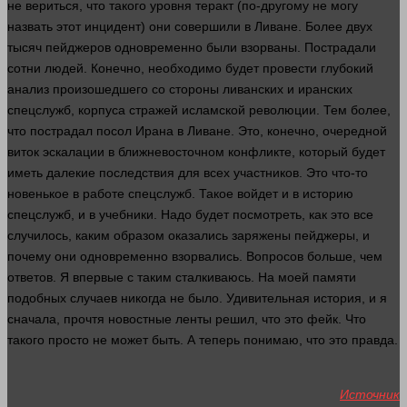
не вериться, что такого уровня теракт (по-другому не
могу
назвать этот инцидент) они совершили в Ливане. Более двух
тысяч пейджеров одновременно были взорваны. Пострадали
сотни
людей
. Конечно, необходимо будет провести глубокий
анализ
произошедшего со
стороны
ливанских и иранских
спецслужб, корпуса стражей исламской революции. Тем более,
что пострадал посол Ирана в Ливане. Это, конечно, очередной
виток эскалации в ближневосточном конфликте, который будет
иметь далекие последствия для всех участников. Это что-то
новенькое в работе спецслужб. Такое войдет и в историю
спецслужб, и в учебники. Надо будет посмотреть, как это все
случилось, каким образом оказались заряжены пейджеры, и
почему они одновременно взорвались. Вопросов
больше
, чем
ответов. Я впервые с таким сталкиваюсь. На моей памяти
подобных случаев никогда не было. Удивительная история, и я
сначала, прочтя новостные ленты
решил
, что это фейк. Что
такого просто не может быть. А теперь понимаю, что это
правда
.
Источник