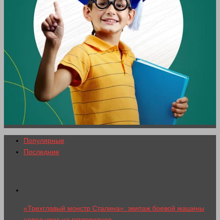
Популярные
Последние
«Трехглавый монстр Сталина»: экипаж боевой машины
навел ужас на гитлеровцев