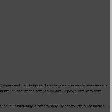
ом районе Новосибирска. Там свекровь и невестка из-за чего-то
ебенка: он попытался остановить
мать
, в результате чего тоже
равили в больницу, а вот его бабушку спасти уже было
нельзя
—