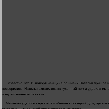
Известно, что 11 ноября
женщина
по
имени
Наталья пришла на
поссорились, Наталья схватилась за кухонный нож и ударила им р
получил ножевое ранение.
Мальчику удалось вырваться и убежал в соседний
дом
, где жив
от полученных ранений она скончалась на
месте
.