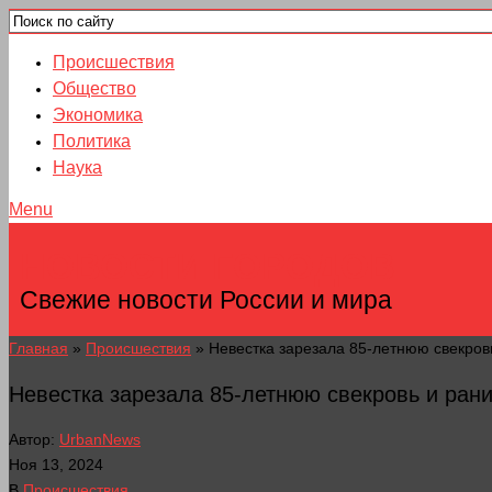
Происшествия
Общество
Экономика
Политика
Наука
Menu
НОВОСТИ ГОРОДОВ
Свежие новости России и мира
Главная
»
Происшествия
»
Невестка зарезала 85-летнюю свекров
Невестка зарезала 85-летнюю свекровь и ран
Автор:
UrbanNews
Ноя 13, 2024
В
Происшествия