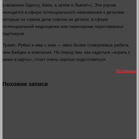
(«возьмем Одессу, Киев, а затем и Львов!»). Эта угроза
находится в сфере потенциального невнимания к деталям,
которые на самом деле
совсем
не детали, в сфере
потенциальной недооценки или переоценки переговорных
партнеров.
Трамп, Рубио и иже с ним — явно более сговорчивые ребята,
чем Байден и компания. Но перед тем, как садиться «играть с
ними в карты», стоит очень хорошо подготовиться.
Источник
Похожие записи