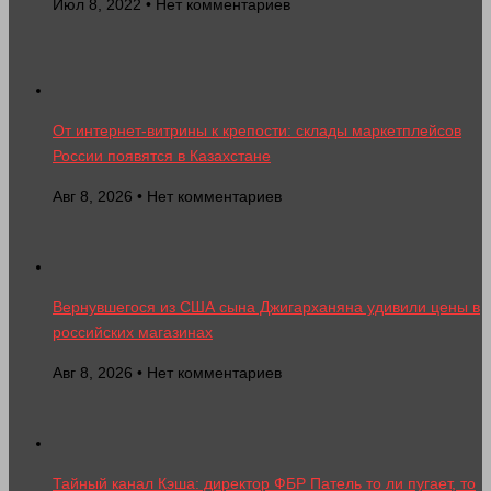
Июл 8, 2022 • Нет комментариев
От интернет-витрины к крепости: склады маркетплейсов
России появятся в Казахстане
Авг 8, 2026 • Нет комментариев
Вернувшегося из США сына Джигарханяна удивили цены в
российских магазинах
Авг 8, 2026 • Нет комментариев
Тайный канал Кэша: директор ФБР Патель то ли пугает, то