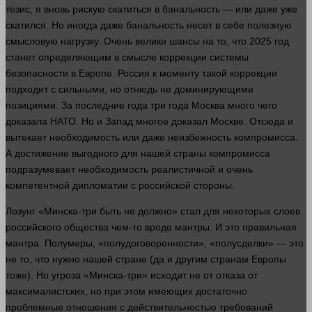
тезис, я вновь рискую скатиться в банальность — или даже уже
скатился. Но иногда даже банальность несет в себе полезную
смысловую нагрузку. Очень велики шансы на то, что 2025 год
станет определяющим в смысле коррекции
системы
безопасности в Европе. Россия к моменту такой коррекции
подходит с сильными, но отнюдь не доминирующими
позициями. За последние
года
три
года
Москва много чего
доказала НАТО. Но и Запад многое доказал Москве. Отсюда и
вытекает необходимость или даже неизбежность компромисса.
А достижение выгодного для нашей
страны
компромисса
подразумевает необходимость реалистичной и очень
компетентной дипломатии с российской
стороны
.
Лозунг «Минска-три быть не должно»
стал
для некоторых слоев
российского общества чем-то вроде мантры. И это правильная
мантра. Полумеры, «полудоговоренности», «полусделки» — это
не то, что
нужно
нашей стране (да и другим странам Европы
тоже). Но угроза «Минска-три» исходит не от отказа от
максималистских, но при этом имеющих достаточно
проблемные отношения с действительностью требований