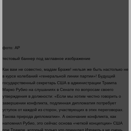
фото
: AP
тестовый
баннер
под заглавное изображение
Как вам не совестно, мадам Браже!
нельзя
же быть настолько не
в курсе колебаний «генеральной линии партии»! Будущий
государственный секретарь США в администрации Трампа
Марко Рубио на слушаниях в Сенате по вопросам своего
утверждения в должности: «Если мы хотим честно
говорить
о
завершении конфликта, подлинная дипломатия потребует
уступок от каждой из сторон, участвующих в этих переговорах.
Такова природа дипломатии». А окончание конфликта, как
напомнил Рубио, это
сейчас
основа «четкой концепции» США
при Трампе, который только что принудил Израиль к не очень