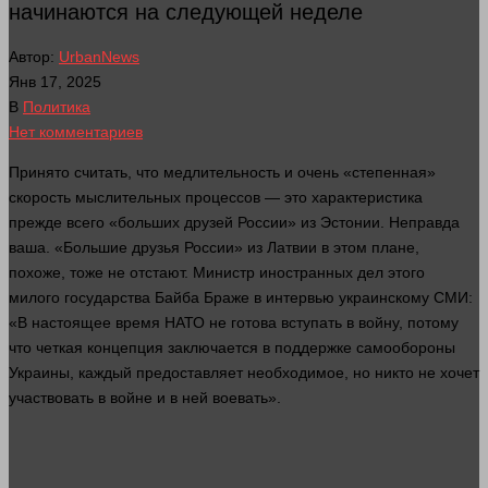
начинаются на следующей неделе
Автор:
UrbanNews
Янв 17, 2025
В
Политика
Нет комментариев
Принято считать, что медлительность и очень «степенная»
скорость мыслительных процессов — это характеристика
прежде всего «больших друзей России» из Эстонии. Неправда
ваша. «Большие друзья России» из Латвии в этом плане,
похоже, тоже не отстают. Министр иностранных дел этого
милого государства Байба Браже в интервью украинскому СМИ:
«В настоящее
время
НАТО не готова вступать в войну, потому
что четкая концепция заключается в поддержке самообороны
Украины, каждый предоставляет необходимое, но
никто
не хочет
участвовать в войне и в ней воевать».