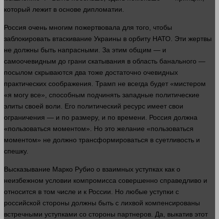
который лежит в основе дипломатии.
Россия очень многим пожертвовала для того, чтобы
заблокировать втаскивание Украины в орбиту НАТО. Эти
жертвы
не должны быть напрасными. За этим общим — и
самоочевидным до грани скатывания в область банального —
посылом скрываются два тоже достаточно очевидных
практических соображения. Трамп не всегда будет «мистером
«я
могу
все», способным подчинять западные политические
элиты своей воли. Его политический ресурс имеет свои
ограничения — и по размеру, и по
времени
. Россия должна
«пользоваться моментом». Но это
желание
«пользоваться
моментом» не должно трансформироваться в суетливость и
спешку.
Высказывание Марко Рубио о взаимных уступках как о
неизбежном условии компромисса совершенно справедливо и
относится в том числе и к России. Но любые уступки с
российской
стороны
должны быть с лихвой компенсированы
встречными уступками со
стороны
партнеров. Да, выкатив этот