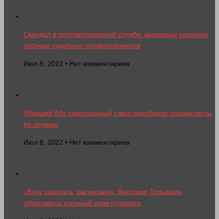
Скандал в противопожарной службе: выявлены хищения
посреди судебных профессионалов
Июл 8, 2022 • Нет комментариев
Убивший Абэ самопальный ствол разобрали специалисты
по оружию
Июл 8, 2022 • Нет комментариев
«Буду созодать, как желаю»: Виктория Лопырева
обрисовала сложный нрав отпрыска