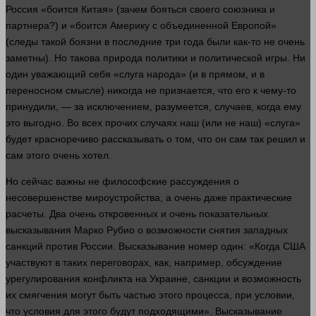
Россия «боится Китая» (зачем бояться своего союзника и
партнера?) и «боится Америку с объединенной Европой»
(следы такой боязни в последние три
года
были как-то не очень
заметны). Но такова природа политики и политической игры. Ни
один
уважающий себя «слуга народа» (и в прямом, и в
переносном смысле) никогда не признается, что его к чему-то
принудили, — за исключением, разумеется, случаев, когда ему
это выгодно. Во всех прочих случаях наш (или не наш) «слуга»
будет красноречиво рассказывать о том, что он сам так
решил
и
сам этого очень
хотел
.
Но
сейчас
важны не философские рассуждения о
несовершенстве мироустройства, а очень даже практические
расчеты. Два очень откровенных и очень показательных
высказывания Марко Рубио о
возможности
снятия западных
санкций против России. Высказывание номер
один
: «Когда США
участвуют в таких переговорах, как,
например
, обсуждение
урегулирования конфликта на Украине, санкции и возможность
их смягчения могут быть частью этого процесса, при условии,
что условия для этого будут подходящими». Высказывание