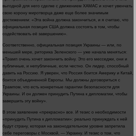
выгодной для него сделке с движением ХАМАС и хочет увенчать
свою корону миротворца даже еще более значимым
достижением: «Эта
война
должна закончиться, и я считаю, что
официальная позиция США должна состоять в том, чтобы
содействовать её завершению».
Соответственно, официальная позиция Украины — или, по
меньшей мере, риторика Зеленского — уже начала меняться:
«Трамп очень хочет закончить войну. Это его месседжи, они и
публичные, и непубличные, если честно. Он
лидер
, способный
давить на Россию. Я уверен, что Россия боится Америку и Китай,
боится объединенной Европы. Мы должны договориться с
Трампом, что есть конкретные гарантии безопасности для
Украины. И он
должен
принудить Путина к дипломатии, чтобы
завершить эту войну».
В этом заявление «прекрасно» все. И тезис о необходимости
«принудить Путина к дипломатии»: реально принуждать к ней
будут страну, которая на законодательном уровне запретила
себе переговоры с Москвой, — Украину. И тезис о том, что