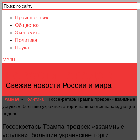
Происшествия
Общество
Экономика
Политика
Наука
Menu
НОВОСТИ ГОРОДОВ
Свежие новости России и мира
Главная
»
Политика
»
Госсекретарь Трампа предрек «взаимные
уступки»: большие украинские торги начинаются на следующей
неделе
Госсекретарь Трампа предрек «взаимные
уступки»: большие украинские торги