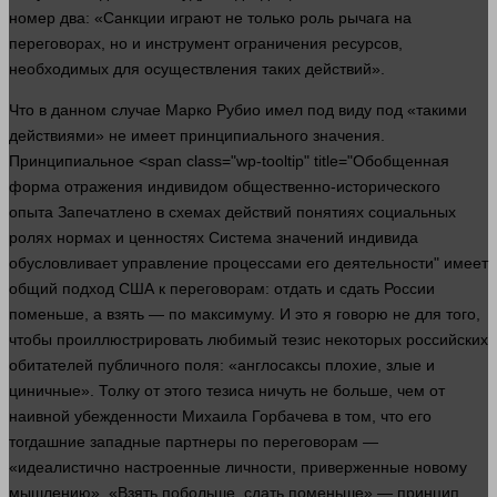
номер два: «Санкции играют не только роль рычага на
переговорах, но и
инструмент
ограничения ресурсов,
необходимых для осуществления таких действий».
Что в данном
случае
Марко Рубио имел под виду под «такими
действиями» не имеет принципиального
значения
.
Принципиальное <span class="wp-tooltip" title="Обобщенная
форма отражения индивидом общественно-исторического
опыта Запечатлено в схемах действий понятиях социальных
ролях нормах и ценностях Система значений индивида
обусловливает управление процессами его деятельности" имеет
общий подход США к переговорам: отдать и сдать России
поменьше, а взять — по максимуму. И это я говорю не для того,
чтобы проиллюстрировать любимый тезис некоторых российских
обитателей публичного поля: «англосаксы плохие, злые и
циничные». Толку от этого тезиса ничуть не
больше
, чем от
наивной убежденности Михаила Горбачева в том, что его
тогдашние западные партнеры по переговорам —
«идеалистично настроенные
личности
, приверженные новому
мышлению». «Взять побольше, сдать поменьше» — принцип,