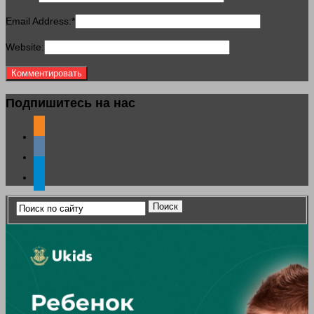
Email Address:
*
Website:
Подпишитесь на нас
odnoklassniki
vkontakte
telegram