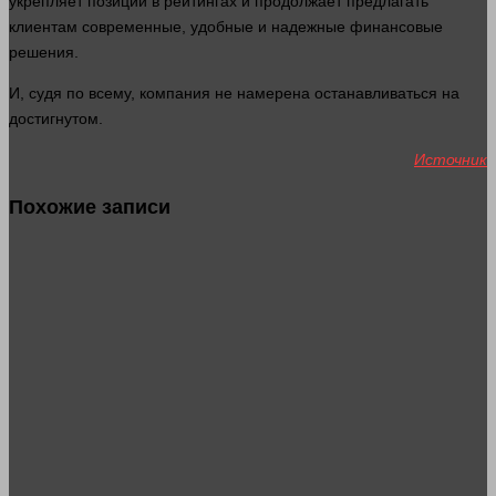
укрепляет позиции в рейтингах и продолжает предлагать
клиентам современные, удобные и надежные финансовые
решения.
И, судя по всему, компания не намерена останавливаться на
достигнутом.
Источник
Похожие записи