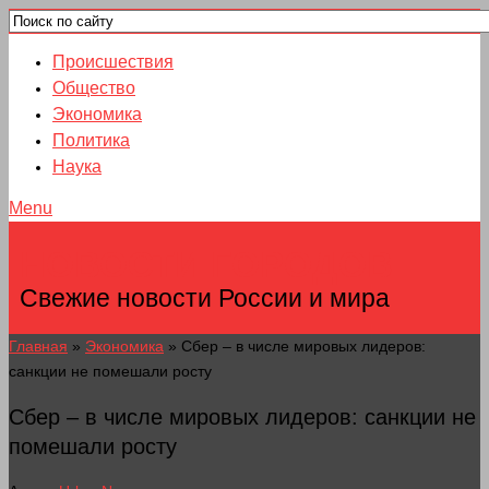
Происшествия
Общество
Экономика
Политика
Наука
Menu
НОВОСТИ ГОРОДОВ
Свежие новости России и мира
Главная
»
Экономика
»
Сбер – в числе мировых лидеров:
санкции не помешали росту
Сбер – в числе мировых лидеров: санкции не
помешали росту