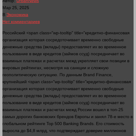
Автор:
UrbanNews
Мар 25, 2025
В
Экономика
Нет комментариев
Российский <span class="wp-tooltip" title="кредитно-финансовая
организация которая сосредоточивает временно свободные
денежные средства (вклады) предоставляет их во временное
пользование в виде кредитов (займов ссуд) посредничает во
взаимных платежах и расчетах межд укрепляет свои позиции в
мировых рейтингах, несмотря на санкции и сложную
геополитическую ситуацию. По данным Brand Finance,
крупнейший <span class="wp-tooltip" title="кредитно-финансовая
организация которая сосредоточивает временно свободные
денежные средства (вклады) предоставляет их во временное
пользование в виде кредитов (займов ссуд) посредничает во
взаимных платежах и расчетах межд России вошел в топ-25
самых дорогих банковских брендов Европы и занял 78-е
место
в
глобальном рейтинге Top 500 Banking Brands. Его стоимость
выросла до $4,8 млрд, что подтверждает доверие миллионов