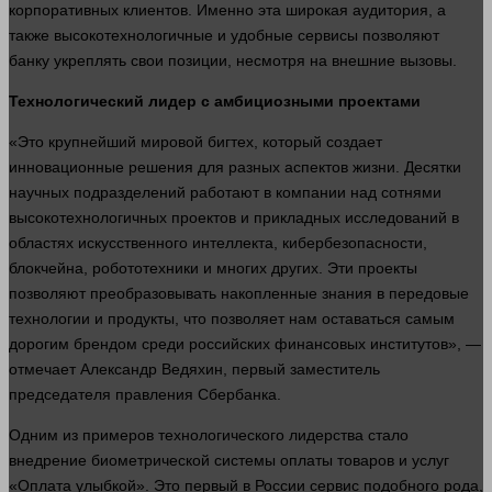
корпоративных
клиентов
. Именно эта широкая аудитория, а
также высокотехнологичные и удобные сервисы позволяют
банку укреплять свои позиции, несмотря на внешние вызовы.
Технологический
лидер
с амбициозными проектами
«Это крупнейший мировой бигтех, который создает
инновационные решения для разных аспектов
жизни
. Десятки
научных подразделений работают в
компании
над сотнями
высокотехнологичных проектов и прикладных исследований в
областях искусственного интеллекта, кибербезопасности,
блокчейна, робототехники и многих других. Эти проекты
позволяют преобразовывать накопленные знания в передовые
технологии
и продукты, что позволяет нам оставаться самым
дорогим брендом среди российских финансовых институтов», —
отмечает Александр Ведяхин, первый заместитель
председателя правления Сбербанка.
Одним из примеров технологического лидерства
стало
внедрение биометрической
системы
оплаты товаров и услуг
«Оплата улыбкой». Это первый в России сервис подобного рода,