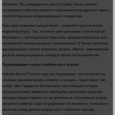
Алтайске. По утверждению пресс-службы банка, вместо
устаревшего объекта появится современная воздушная гавань,
соответствующая международным стандартам.
Еще одно знаковое направление – развитие туристической
инфраструктуры. Так, на Алтае уже принимает гостей курорт
Манжерок с горнолыжными трассами, аккредитованными для
проведения международных соревнований. В Крыму успешно
функционирует курорт мирового уровня «Мрия», завоевавший
десятки международных наград в сфере гостеприимства.
Подтверждает статус глобального игрока
Рейтинг Brand Finance еще раз подчеркнул, что несмотря на
сложные экономические условия и санкции, <span class="wp-
tooltip" title="кредитно-финансовая организация которая
сосредоточивает временно свободные денежные средства
(вклады) предоставляет их во временное пользование в виде
кредитов (займов ссуд) посредничает во взаимных платежах и
расчетах межд демонстрирует рост стоимости бренда,