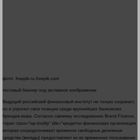
фото
: freepik-ru.freepik.com
тестовый
баннер
под заглавное изображение
Ведущий российский финансовый институт не только сохранил,
но и упрочил свои позиции среди крупнейших банковских
брендов мира. Согласно свежему исследованию Brand Finance,
<span class="wp-tooltip" title="кредитно-финансовая организация
которая сосредоточивает временно свободные денежные
средства (вклады) предоставляет их во временное пользование