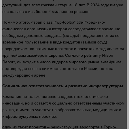
доступный для всех граждан старше 18
лет
. В 2024 году им уже
воспользовались более 2 миллионов россиян.
Помимо этого, <span class="wp-tooltip" title="кредитно-
финансовая организация которая сосредоточивает временно
свободные денежные средства (вклады) предоставляет их во
временное пользование в виде кредитов (займов ссуд)
посредничает во взаимных платежах и расчетах межд является
крупнейшим эквайером Европы. Согласно рейтингу Nilson
Report, он входит в число лидеров мирового рынка эквайринга,
подтверждая свою значимость не только в России, но и на
международной арене.
Социальная ответственность и развитие инфраструктуры
Компания не только активно внедряет технологические
инновации, но и остается социально ответственным участником
рынка, а именно участвует в образовательных, медицинских и
инфраструктурных проектах.
один
из таких проектов – реконструкция аэропорта в Горно-