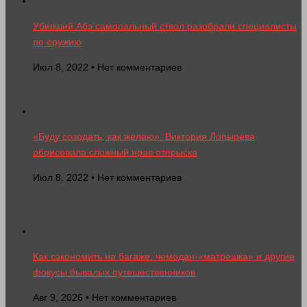
Убивший Абэ самопальный ствол разобрали специалисты
по оружию
Июл 8, 2022 • Нет комментариев
«Буду созодать, как желаю»: Виктория Лопырева
обрисовала сложный нрав отпрыска
Июл 8, 2022 • Нет комментариев
Как сэкономить на багаже: чемодан-«матрешка» и другие
фокусы бывалых путешественников
Авг 9, 2026 • Нет комментариев