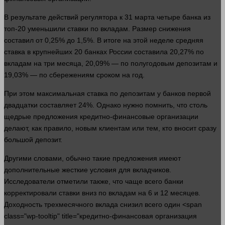
В результате действий регулятора к 31 марта четыре банка из
топ-20 уменьшили ставки по вкладам. Размер снижения
составил от 0,25% до 1,5%. В итоге на этой неделе средняя
ставка в крупнейших 20 банках России составила 20,27% по
вкладам на три месяца, 20,09% — по полугодовым депозитам и
19,03% — по сбережениям сроком на год.
При этом максимальная ставка по депозитам у банков первой
двадцатки составляет 24%. Однако
нужно
помнить, что столь
щедрые
предложения
кредитно-финансовые организации
делают, как
правило
, новым клиентам или тем, кто вносит
сразу
большой
депозит.
Другими словами, обычно такие
предложения
имеют
дополнительные жесткие условия для вкладчиков.
Исследователи отметили также, что чаще всего банки
корректировали ставки вниз по вкладам на 6 и 12 месяцев.
Доходность трехмесячного вклада снизил всего
один
<span
class="wp-tooltip" title="кредитно-финансовая организация