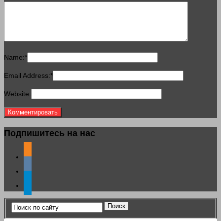
Name:
*
Email Address:
*
Website:
Подпишитесь на нас
odnoklassniki
vkontakte
telegram