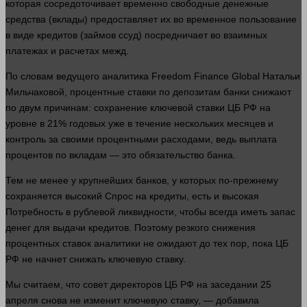
которая сосредоточивает временно свободные денежные
средства (вклады) предоставляет их во временное пользование
в виде кредитов (займов ссуд) посредничает во взаимных
платежах и расчетах межд.
По словам ведущего аналитика Freedom Finance Global Натальи
Мильчаковой, процентные ставки по депозитам банки снижают
по двум причинам: сохранение ключевой ставки ЦБ РФ на
уровне в 21% годовых уже в течение нескольких месяцев и
контроль за своими процентными расходами, ведь выплата
процентов по вкладам — это обязательство банка.
Тем не менее у крупнейших банков, у которых по-прежнему
сохраняется высокий
Спрос
на кредиты, есть и высокая
Потребность
в рублевой ликвидности, чтобы всегда иметь запас
денег
для выдачи кредитов. Поэтому резкого снижения
процентных ставок аналитики не ожидают до тех пор, пока ЦБ
РФ не начнет снижать ключевую ставку.
Мы считаем, что совет директоров ЦБ РФ на заседании 25
апреля снова не изменит ключевую ставку, — добавила