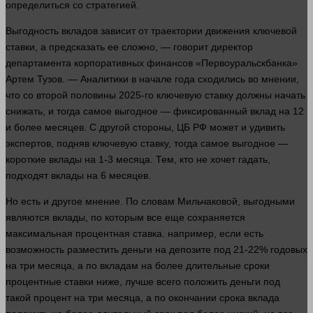
определиться со стратегией.
Выгодность вкладов зависит от траектории движения ключевой
ставки, а предсказать ее сложно, —
говорит
директор
департамента корпоративных финансов «Первоуральскбанка»
Артем Тузов. — Аналитики в начале
года
сходились во мнении,
что со второй половины 2025-го ключевую ставку должны начать
снижать, и тогда самое выгодное — фиксированный вклад на 12
и более месяцев. С
другой
стороны
, ЦБ РФ может и удивить
экспертов, подняв ключевую ставку, тогда самое выгодное —
короткие вклады на 1-3 месяца. Тем, кто не хочет гадать,
подходят вклады на 6 месяцев.
Но есть и другое мнение. По словам Мильчаковой, выгодными
являются вклады, по которым все еще сохраняется
максимальная процентная ставка.
например
, если есть
возможность разместить
деньги
на депозите под 21-22% годовых
на три месяца, а по вкладам на более длительные сроки
процентные ставки ниже,
лучше
всего положить
деньги
под
такой процент на три месяца, а по окончании срока вклада