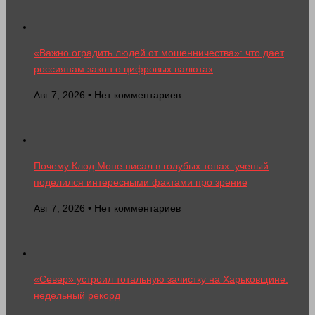
«Важно оградить людей от мошенничества»: что дает
россиянам закон о цифровых валютах
Авг 7, 2026 • Нет комментариев
Почему Клод Моне писал в голубых тонах: ученый
поделился интересными фактами про зрение
Авг 7, 2026 • Нет комментариев
«Север» устроил тотальную зачистку на Харьковщине:
недельный рекорд