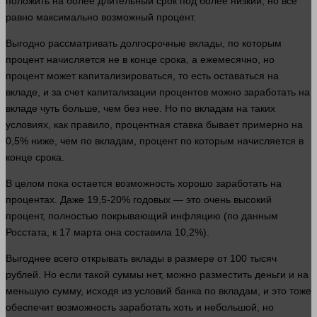
положить на более длительный срок под более низкий, но все
равно максимально возможный процент.
Выгодно рассматривать долгосрочные вклады, по которым
процент начисляется не в конце срока, а ежемесячно, но
процент может капитализироваться, то есть оставаться на
вкладе, и за счет капитализации процентов можно заработать на
вкладе чуть
больше
, чем без нее. Но по вкладам на таких
условиях, как
правило
, процентная ставка бывает примерно на
0,5% ниже, чем по вкладам, процент по которым начисляется в
конце срока.
В целом пока остается возможность хорошо заработать на
процентах. Даже 19,5-20% годовых — это очень высокий
процент, полностью покрывающий инфляцию (по данным
Росстата, к 17 марта она составила 10,2%).
Выгоднее всего открывать вклады в размере от 100 тысяч
рублей
. Но если такой суммы нет, можно разместить
деньги
и на
меньшую сумму, исходя из условий банка по вкладам, и это тоже
обеспечит возможность заработать хоть и небольшой, но