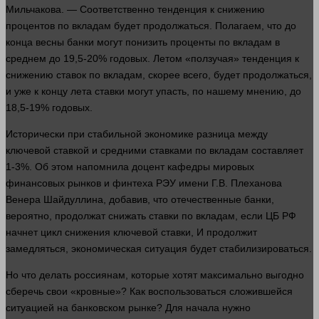
Мильчакова. — Соответственно тенденция к снижению
процентов по вкладам будет продолжаться. Полагаем, что до
конца весны банки могут понизить проценты по вкладам в
среднем до 19,5-20% годовых. Летом «ползучая» тенденция к
снижению ставок по вкладам, скорее всего, будет продолжаться,
и уже к концу лета ставки могут упасть, по нашему мнению, до
18,5-19% годовых.
Исторически при стабильной экономике разница между
ключевой ставкой и средними ставками по вкладам составляет
1-3%. Об этом напомнила доцент кафедры мировых
финансовых рынков и финтеха РЭУ
имени
Г.В. Плеханова
Венера Шайдуллина, добавив, что отечественные банки,
вероятно
, продолжат снижать ставки по вкладам, если ЦБ РФ
начнет цикл снижения ключевой ставки,
И продолжит
замедляться, экономическая ситуация будет стабилизироваться.
Но что
делать
россиянам, которые хотят максимально выгодно
сберечь свои «кровные»? Как воспользоваться сложившейся
ситуацией на банковском рынке? Для начала
нужно