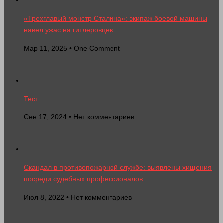
«Трехглавый монстр Сталина»: экипаж боевой машины
навел ужас на гитлеровцев
Мар 11, 2025 • One Comment
Тест
Сен 17, 2024 • Нет комментариев
Скандал в противопожарной службе: выявлены хищения
посреди судебных профессионалов
Июл 8, 2022 • Нет комментариев