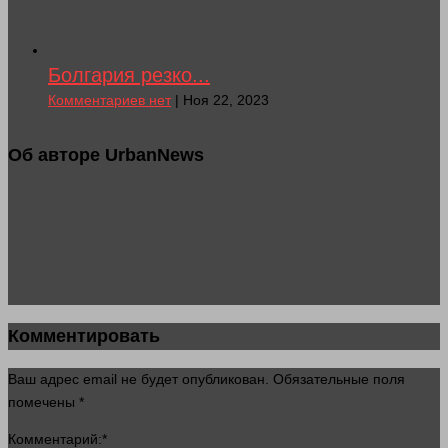
Болгария резко...
Комментариев нет
| Ноя 22, 2023
Об авторе UrbanNews
Комментировать
Ваш адрес email не будет опубликован.
Обязательные поля
помечены
*
Комментарий:
*