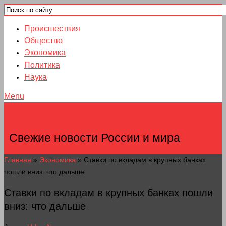
Происшествия
Общество
Экономика
Политика
Наука
Menu
НОВОСТИ ГОРОДОВ
Свежие новости России и мира
Главная
»
Экономика
»
Ставки по вкладам в крупных банках
пошли вниз: что дальше
Ставки по вкладам в крупных банках пошли
вниз: что дальше