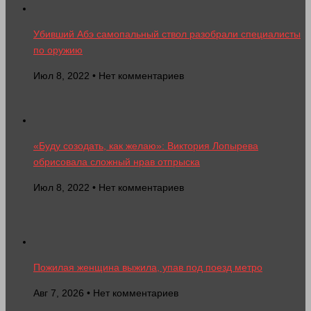
Убивший Абэ самопальный ствол разобрали специалисты
по оружию
Июл 8, 2022 • Нет комментариев
«Буду созодать, как желаю»: Виктория Лопырева
обрисовала сложный нрав отпрыска
Июл 8, 2022 • Нет комментариев
Пожилая женщина выжила, упав под поезд метро
Авг 7, 2026 • Нет комментариев