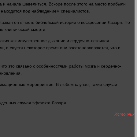
 и начала шевелиться. Вскоре после этого на
место
прибыли
 находится под наблюдением специалистов.
Назван он в честь библейской
истории
о воскресении Лазаря. По
е клинической
смерти
.
аких как искусственное
дыхание
и сердечно-легочная
и, и спустя некоторое
время
они восстанавливаются, что и
что это связано с особенностями
работы
мозга
и сердечно-
ановления.
еанимационные мероприятия. В любом
случае
, такие случаи
жденных случая эффекта Лазаря.
Источник