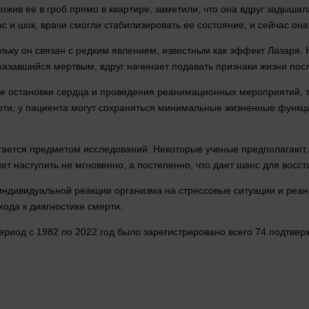
ложив ее в
гроб
прямо
в квартире, заметили, что она
вдруг
задышала
ас и шок, врачи смогли стабилизировать ее
состояние
, и
сейчас
она
льку он связан с редким явлением, известным как эффект Лазаря. 
 казавшийся мертвым,
вдруг
начинает подавать
признаки
жизни
посл
е остановки сердца и проведения реанимационных мероприятий, т
рти
, у пациента могут сохраняться минимальные жизненные функци
тается предметом исследований. Некоторые ученые предполагают, 
т наступить не мгновенно, а постепенно, что дает шанс для восст
и индивидуальной реакции организма на стрессовые ситуации и р
хода к диагностике
смерти
.
ериод с 1982 по 2022 год было
зарегистрировано
всего 74 подтвер