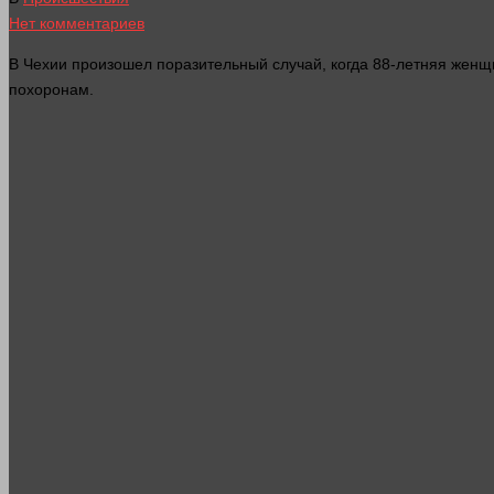
Нет комментариев
В Чехии произошел поразительный случай, когда 88-летняя
женщ
похоронам.