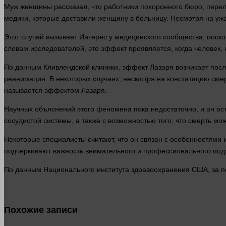
Муж женщины рассказал, что работники похоронного бюро, пере
медики
, которые доставили женщину в больницу. Несмотря на уж
Этот случай вызывает
Интерес
у медицинского сообщества, поско
словам исследователей, это эффект проявляется, когда
человек
,
По данным Кливлендской клиники, эффект Лазаря возникает посл
реанимация. В некоторых случаях, несмотря на констатацию
сме
называется эффектом Лазаря.
Научных объяснений этого феномена пока недостаточно, и он ос
сосудистой
системы
, а также с возможностью того, что
смерть
може
Некоторые специалисты считают, что он связан с особенностям
подчеркивают важность внимательного и профессионального под
По данным Национального института здравоохранения США, за п
Похожие записи