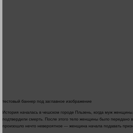
тестовый
баннер
под заглавное изображение
История началась в чешском городе Пльзень, когда муж женщины,
подтвердили
смерть
. После этого
тело
женщины было передано в п
произошло нечто невероятное —
женщина
начала подавать
приз