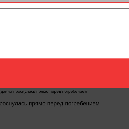
данно проснулась прямо перед погребением
роснулась прямо перед погребением