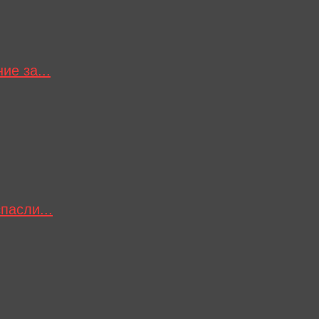
ие за...
пасли...