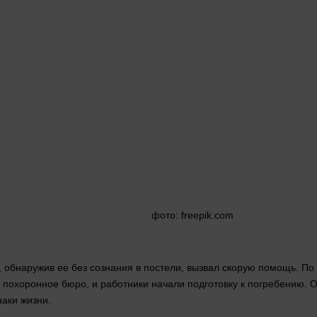
фото
: freepik.com
 обнаружив ее без сознания в постели, вызвал скорую помощь. По 
охоронное бюро, и работники начали подготовку к погребению. О
наки
жизни
.