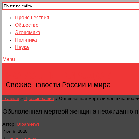
Происшествия
Общество
Экономика
Политика
Наука
Menu
НОВОСТИ ГОРОДОВ
Свежие новости России и мира
Главная
»
Происшествия
»
Объявленная мертвой женщина неожи
Объявленная мертвой женщина неожиданно п
Автор:
UrbanNews
Июн 6, 2025
В
Происшествия