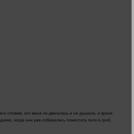
его словам, его
жена
не двигалась и не дышала, и врачи
днако, когда они уже собирались поместить
тело
в
гроб
,