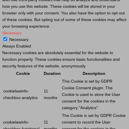
how you use this website. These cookies will be stored in your
browser only with your consent. You also have the option to opt-out
of these cookies. But opting out of some of these cookies may affect
your browsing experience.
Necessary
Necessary
Always Enabled
Necessary cookies are absolutely essential for the website to
function properly. These cookies ensure basic functionalities and
security features of the website, anonymously.
Cookie
Duration
Description
This
Cookie
is set by GDPR
Cookie
Consent plugin. The
cookielawinfo-
11
Cookie
is used to store the
User
checkbox-analytics
months
consent for the cookies in the
category "Analytics".
The
Cookie
is set by GDPR
Cookie
cookielawinfo-
11
consent to record the
User
checkbox-functional
months
consent for the cookies in the