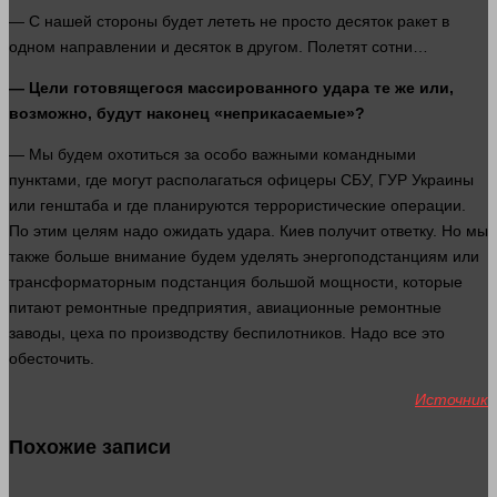
— С нашей
стороны
будет лететь не просто десяток ракет в
одном направлении и десяток в другом. Полетят сотни…
— Цели готовящегося массированного удара те же или,
возможно, будут наконец «неприкасаемые»?
— Мы будем охотиться за особо важными командными
пунктами, где могут располагаться офицеры СБУ, ГУР Украины
или генштаба и где планируются террористические операции.
По этим целям надо ожидать удара. Киев получит ответку. Но мы
также
больше
внимание
будем уделять энергоподстанциям или
трансформаторным подстанция
большой
мощности, которые
питают ремонтные предприятия, авиационные ремонтные
заводы, цеха по
производству
беспилотников. Надо все это
обесточить.
Источник
Похожие записи