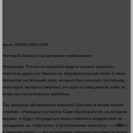
фото
: UNSPLASH.COM
тестовый
баннер
под заглавное изображение
Напомним, Россия на прошлой неделе начала наносить
ответные удары по Украине за террористические атаки 1 июня.
Несмотря на
большой
урон, который был нанесен противнику,
некоторые эксперты уверены: это еще не обещанный ответ за
атаку на стратегические авиабазы.
Так, военный обозреватель Алексей Суконкин в своем канале
отметил: «Намедни состоится Совет Безопасности, на котором,
видимо, и будут обсуждаться меры ответного
воздействия
за
нападение на «стратегов» (стратегические самолеты.
— «МК»
),
а текущие удары — это ослабление обороноспособности врага