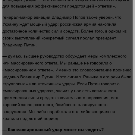
для повышения эффективности предстоящей «ответки».
генерал
-майор авиации Владимир Попов также уверен, что
Украину ждет мощный удар: российская армия накопила
достаточное
количество
сил
и средств. Более того, в одном из
своих выступлений конкретный сигнал послал президент
Владимир Путин.
—
думаю
, высшее руководство обсуждает меры комплексного
или массированного ответа. Мы раньше не говорили о
«массированном ответе». Именно это словосочетание произнес
недавно Владимир Путин. И это сигнал. Раньше в его речи были
«групповые» или «точечные» удары. Если Путин
говорит
о
«массированных ударах»,
значит
, у нас есть возможность
применения
сил
и средств значительного
поражения
, есть
хороший запас ракетного, бомбового планирующего
вооружения. Мы либо наработали его, либо специально
хранили под летний период.
— Как массированный удар может выглядеть?