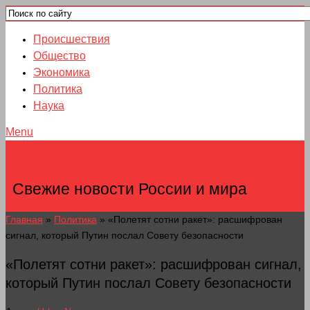
Происшествия
Общество
Экономика
Политика
Наука
Menu
НОВОСТИ ГОРОДОВ
Свежие новости России и мира
Главная
»
Политика
»
«Полетят сотни ракет»: расшифрован
сигнал, который Путин послал Совету безопасности
«Полетят сотни ракет»: расшифрован сигнал,
который Путин послал Совету безопасности