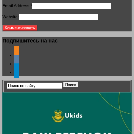
Email Address:
*
Website:
Подпишитесь на нас
odnoklassniki
vkontakte
telegram