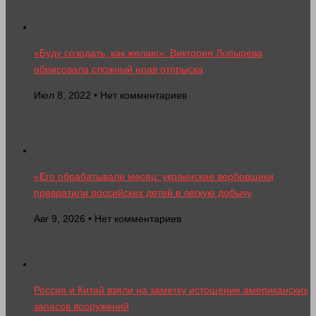
«Буду созодать, как желаю»: Виктория Лопырева
обрисовала сложный нрав отпрыска
Июл 8, 2022 • Нет комментариев
«Его обрабатывали месяц: украинские вербовщики
превратили российских детей в лёгкую добычу
Авг 9, 2026 • Нет комментариев
Россия и Китай взяли на заметку истощение американских
запасов вооружений