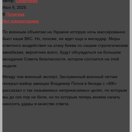
Автор:
UrbanNews
Июн 9, 2025
В
Политика
Нет комментариев
По военным объектам на Украине которую
ночь
массированно
бьют наши ВКС. Но, похоже, ее ждет еще и мегаудар. Меры
ответного
воздействия
на атаку Киева по нашим стратегическим
авиабазам, вероятнее всего, будут обсуждаться на большом
заседании Совета безопасности, которое состоится на этой
неделе.
Между тем военный
эксперт
, Заслуженный военный летчик
генерал
-майор авиации Владимир Попов в беседе с «МК»
рассказал о так называемых неприкасаемых целях, по которым
мы до сих пор не били, но по которым теперь можем начать
наносить удары в качестве ответа.