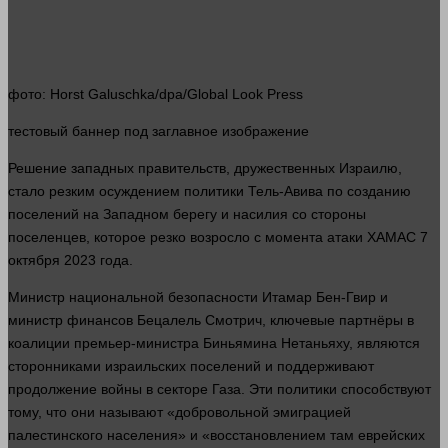
фото
: Horst Galuschka/dpa/Global Look Press
тестовый
баннер
под заглавное изображение
Решение западных правительств, дружественных Израилю,
стало
резким осуждением политики Тель-Авива по созданию
поселений на Западном берегу и насилия со
стороны
поселенцев, которое резко возросло с момента атаки ХАМАС 7
октября 2023
года
.
Министр национальной безопасности Итамар Бен-Гвир и
министр финансов Бецалель Смотрич, ключевые партнёры в
коалиции премьер-министра Биньямина Нетаньяху, являются
сторонниками израильских поселений и поддерживают
продолжение
войны
в секторе Газа. Эти политики способствуют
тому, что они называют «добровольной эмиграцией
палестинского населения» и «восстановлением там еврейских