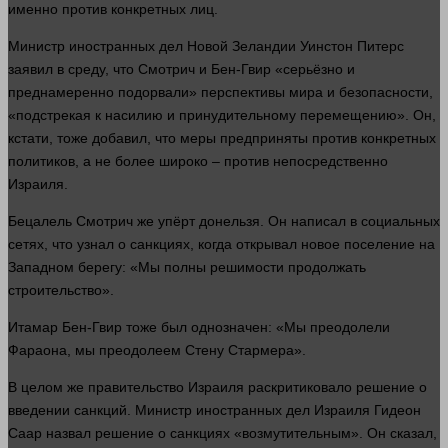
именно против конкретных лиц.
Министр иностранных дел Новой Зеландии Уинстон Питерс
заявил в среду, что Смотрич и Бен-Гвир «серьёзно и
преднамеренно подорвали» перспективы мира и безопасности,
«подстрекая к насилию и принудительному перемещению». Он,
кстати, тоже добавил, что меры предприняты против конкретных
политиков, а не более широко – против непосредственно
Израиля.
Бецалель Смотрич же упёрт донельзя. Он написал в социальных
сетях, что узнал о санкциях, когда открывал новое поселение на
Западном берегу: «Мы полны решимости продолжать
строительство».
Итамар Бен-Гвир тоже был однозначен: «Мы преодолели
Фараона, мы преодолеем Стену Стармера».
В целом же правительство Израиля раскритиковало решение о
введении санкций. Министр иностранных дел Израиля Гидеон
Саар назвал решение о санкциях «возмутительным». Он
сказал
,