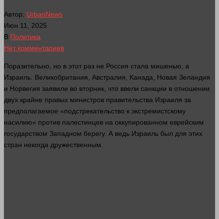
Автор:
UrbanNews
Июн 11, 2025
В
Политика
Нет комментариев
Поразительно, но в этот раз не Россия
стала
мишенью, а
Израиль. Великобритания, Австралия, Канада, Новая Зеландия
и Норвегия заявили во вторник, что ввели санкции в отношении
двух крайне правых министров правительства Израиля за
предполагаемое «подстрекательство к экстремистскому
насилию» против палестинцев на оккупированном еврейским
государством Западном берегу. А ведь Израиль был для этих
стран некогда дружественным.