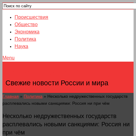
Происшествия
Общество
Экономика
Политика
Наука
Menu
НОВОСТИ ГОРОДОВ
Свежие новости России и мира
Главная
»
Политика
»
Несколько недружественных государств
расплевались новыми санкциями: Россия ни при чём
Несколько недружественных государств
расплевались новыми санкциями: Россия ни
при чём