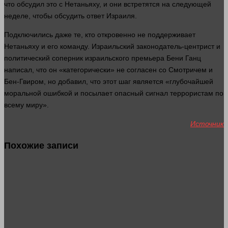
что обсудил это с Нетаньяху, и они встретятся на следующей
неделе, чтобы обсудить ответ Израиля.
Подключились даже те, кто откровенно не поддерживает
Нетаньяху и его команду. Израильский законодатель-центрист и
политический соперник израильского премьера Бени Ганц
написал, что он «категорически» не согласен со Смотричем и
Бен-Гвиром, но добавил, что этот шаг является «глубочайшей
моральной ошибкой и посылает опасный сигнал террористам по
всему миру».
Источник
Похожие записи