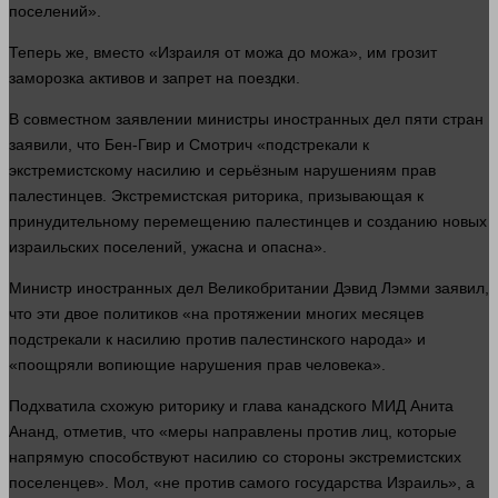
поселений».
Теперь же, вместо «Израиля от можа до можа», им грозит
заморозка активов и
запрет
на поездки.
В совместном заявлении министры иностранных дел пяти стран
заявили, что Бен-Гвир и Смотрич «подстрекали к
экстремистскому насилию и серьёзным нарушениям прав
палестинцев. Экстремистская риторика, призывающая к
принудительному перемещению палестинцев и созданию новых
израильских поселений, ужасна и опасна».
Министр иностранных дел Великобритании Дэвид Лэмми заявил,
что эти двое политиков «на протяжении многих месяцев
подстрекали к насилию против палестинского народа» и
«поощряли вопиющие нарушения прав человека».
Подхватила схожую риторику и глава канадского МИД Анита
Ананд, отметив, что «меры направлены против лиц, которые
напрямую способствуют насилию со
стороны
экстремистских
поселенцев». Мол, «не против самого государства Израиль», а