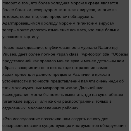
говорит
о том, что более холодная морская среда является
более богатым резервуаром гигантских вирусов, многие из
которых,
вероятно
, еще предстоит обнаружить.
Адаптировавшимся к холоду морским гигантским вирусам
теперь может угрожать изменение климата, что еще
больше
усложняет картину.
Новое
исследование
, опубликованное в журнале Nature npj
Viruses, дает более полное <span class="wp-tooltip" title="Образы
представлений как правило менее ярки и менее детальны чем
образы восприятия но в них находит отражение самое
характерное для данного предмета Различия в яркости
устойчивости и точности представлений памяти очень инди об
этих малоизученных микроорганизмах. Дальнейшие
исследования
могли
бы помочь выяснить, где на суше обитают
гигантские вирусы, или же они распространены только в
отдаленных, малонаселенных районах.
«Это
исследование
позволило нам создать основу для
совершенствования существующих инструментов
обнаружения