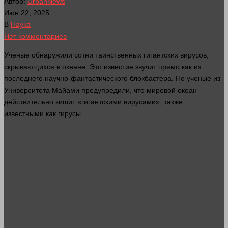
Автор:
UrbanNews
Июн 22, 2025
В
Наука
Нет комментариев
Ученые обнаружили сотни таинственных гигантских вирусов,
скрывающихся в океане. Это известие звучит
прямо
как из
последнего научно-фантастического блокбастера. Но ученые из
Университета Майами предупредили, что мировой океан
действительно кишит «гигантскими вирусами», также
известными как гирусы.