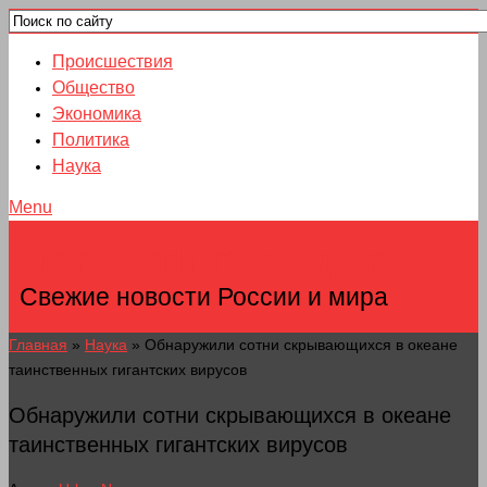
Происшествия
Общество
Экономика
Политика
Наука
Menu
НОВОСТИ ГОРОДОВ
Свежие новости России и мира
Главная
»
Наука
»
Обнаружили сотни скрывающихся в океане
таинственных гигантских вирусов
Обнаружили сотни скрывающихся в океане
таинственных гигантских вирусов