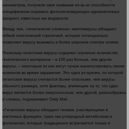
нанометров, получили свое название из-за их
способности
специфически поражать фотосинтезирующих одноклеточных
эукариот, известных как водоросли.
Между тем, «генетически сложные» имитовирусы обладают
гибкой генетической стратегией, которая потенциально
позволяет вирусу выживать в более широком спектре хозяев.
Поскольку гигантские вирусы содержат огромное
количество
генетического материала – в 100 раз
больше
, чем другие
вирусы, – некоторые из них могут
лучше
манипулировать своим
хозяином во
время
заражения. Это
одна
из причин, по которой
гигантские вирусы считаются более опасными, чем вирусы
обычного размера, хотя факторы, влияющие на то, что
один
вирус
является более смертоносным, чем
другой
, разнообразны
и сложны, подчеркивает Daily Mail.
«Гигантские вирусы обладают генами, участвующими в
клеточных функциях, таких как углеродный метаболизм и
фотосинтез, которые традиционно встречаются только в