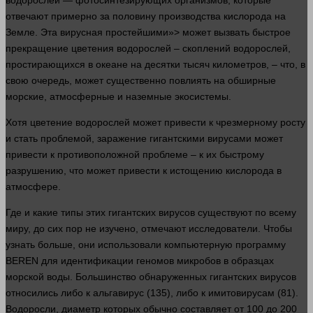
водорослей — фотосинтезирующих организмов, которые
отвечают примерно за половину производства кислорода на
Земле. Эта вирусная простейшими»> может вызвать быстрое
прекращение цветения водорослей – скоплений водорослей,
простирающихся в океане на десятки тысяч километров, – что, в
свою очередь, может существенно повлиять на обширные
морские, атмосферные и наземные экосистемы.
Хотя цветение водорослей может привести к чрезмерному росту
и стать проблемой, заражение гигантскими вирусами может
привести к противоположной проблеме – к их быстрому
разрушению, что может привести к истощению кислорода в
атмосфере.
Где и какие типы этих гигантских вирусов существуют по всему
миру, до сих пор не изучено, отмечают исследователи. Чтобы
узнать
больше
, они использовали компьютерную программу
BEREN для
идентификации
геномов микробов в образцах
морской
воды
. Большинство обнаруженных гигантских вирусов
относились либо к альгавирус (135), либо к имитовирусам (81).
Водоросли, диаметр которых обычно составляет от 100 до 200