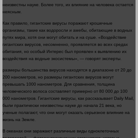
неизвестны науке. Более того, их влияние на
человека
остается
неясным.
Как
правило
, гигантские вирусы поражают крошечные
организмы, такие как водоросли и амебы, обитающие в водных
путях мира, хотя они могут обитать и на суше. «Воздействие
гигантских вирусов, несомненно, проявляется во всех средах
обитания, но особый
Интерес
был проявлен к выявлению их
воздействия
на водные экосистемы», —
говорят
эксперты.
размеры
большинства вирусов находятся в диапазоне от 20 до
200 нанометров, но
размеры
гигантских вирусов могут
превышать 1000 нанометров. Для сравнения, толщина
человеческого волоса составляет примерно от 80 000 до 100
000 нанометров. Гигантские вирусы, как рассказывает Daily Mail,
были практически неизвестны науке до начала 21 века, но
ученые полагают, что они могут оказать серьезное влияние на
жизнь
на Земле.
В океанах они заражают различные виды одноклеточных