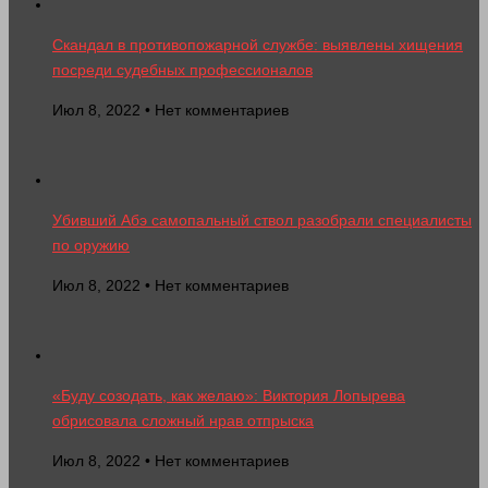
Скандал в противопожарной службе: выявлены хищения
посреди судебных профессионалов
Июл 8, 2022 • Нет комментариев
Убивший Абэ самопальный ствол разобрали специалисты
по оружию
Июл 8, 2022 • Нет комментариев
«Буду созодать, как желаю»: Виктория Лопырева
обрисовала сложный нрав отпрыска
Июл 8, 2022 • Нет комментариев