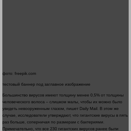
фото
: freepik.com
тестовый
баннер
под заглавное изображение
Большинство вирусов имеют толщину менее 0,5% от толщины
человеческого волоса –
слишком
малы, чтобы их можно было
увидеть невооруженным глазом, пишет Daily Mail. В этом же
случае
, исследователи утверждают, что гигантские вирусы в пять
раз
больше
, соперничая по размерам с бактериями.
Примечательно, что все 230 гигантских вирусов ранее были