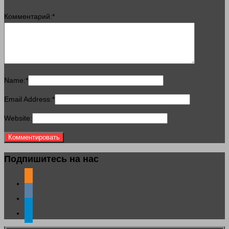
Комментарий:
*
Name:
*
Email Address:
*
Website:
Подпишитесь на нас
odnoklassniki
vkontakte
telegram