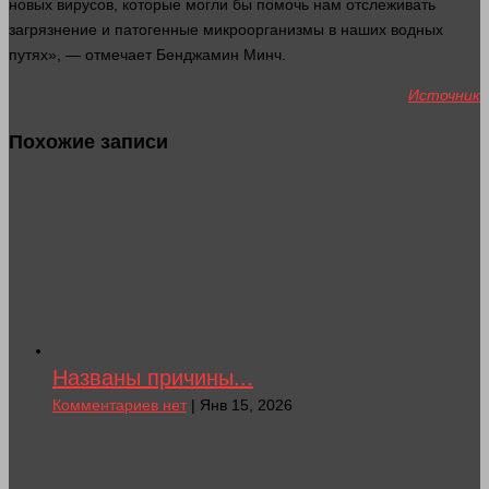
новых вирусов, которые
могли
бы помочь нам отслеживать
загрязнение и патогенные микроорганизмы в
наших
водных
путях», — отмечает Бенджамин Минч.
Источник
Похожие записи
Названы причины...
Комментариев нет
| Янв 15, 2026