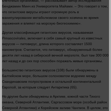
клеточных организмах, — рассказывает автор исследования
Бенджамин Минч из Университета Майами. – Это
говорит
о том,
что гигантские вирусы играют огромную роль в
манипулировании метаболизмом своего хозяина во
время
заражения и влияют на морскую биогеохимию».
Другая
классификация
гигантских вирусов, называемая
Pimascovirales, включает в себя самый крупный из известных
вирусов — питовирус, длина которого составляет 1500
нанометров. Считается, что питовирус, обнаруженный более
десяти
лет
назад в сибирской вечной мерзлоте, был там 300 000
лет
назад и до сих пор способен поражать живые организмы.
Большинство гигантских вирусов (108) были обнаружены в
Балтийском море, большом солоноватом водоеме между
Скандинавским полуостровом и остальной континентальной
Европой, за которым следует Антарктика (65).
Но другие были обнаружены в Арктике, южной
части
Тихого
океана, Северной Атлантике, Саргассовом море (особый район
Северной Атлантики) и Корейском заливе Чангмок. В целом, это