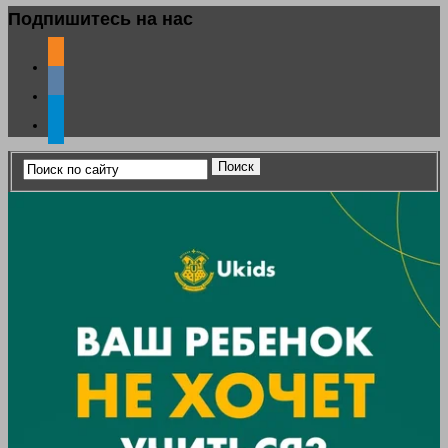
Подпишитесь на нас
odnoklassniki
vkontakte
telegram