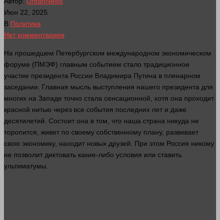
Автор:
UrbanNews
Июн 22, 2025
В
Политика
Нет комментариев
На прошедшем Петербургском международном экономическом
форуме (ПМЭФ) главным событием
стало
традиционное
участие президента России Владимира Путина в пленарном
заседании. Главная мысль выступления нашего президента для
многих на Западе точно
стала
сенсационной, хотя она проходит
красной нитью через все события последних
лет
и даже
десятилетий. Состоит она в том, что наша страна никуда не
торопится, живет по своему собственному плану, развивает
свою экономику, находит новых друзей. При этом Россия никому
не позволит диктовать какие-либо условия или ставить
ультиматумы.