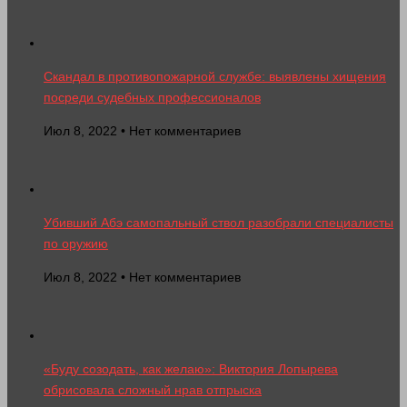
Скандал в противопожарной службе: выявлены хищения
посреди судебных профессионалов
Июл 8, 2022 • Нет комментариев
Убивший Абэ самопальный ствол разобрали специалисты
по оружию
Июл 8, 2022 • Нет комментариев
«Буду созодать, как желаю»: Виктория Лопырева
обрисовала сложный нрав отпрыска