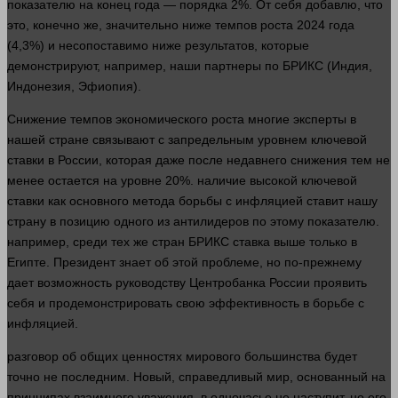
показателю на конец
года
— порядка 2%. От себя добавлю, что
это, конечно же, значительно ниже темпов роста 2024
года
(4,3%) и несопоставимо ниже результатов, которые
демонстрируют,
например
, наши партнеры по БРИКС (Индия,
Индонезия, Эфиопия).
Снижение темпов экономического роста многие эксперты в
нашей стране связывают с запредельным уровнем ключевой
ставки в России, которая даже после недавнего снижения тем не
менее остается на уровне 20%.
наличие
высокой ключевой
ставки как основного метода борьбы с инфляцией ставит нашу
страну в позицию
одного
из антилидеров по этому показателю.
например
, среди тех же стран БРИКС ставка выше только в
Египте. Президент
знает
об этой проблеме, но по-прежнему
дает возможность руководству Центробанка России проявить
себя и продемонстрировать свою эффективность в борьбе с
инфляцией.
разговор
об общих ценностях мирового большинства будет
точно не последним. Новый, справедливый
мир
, основанный на
принципах взаимного уважения, в одночасье не наступит, но его