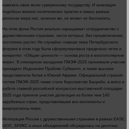
навязать свою волю суверенному государству. И эскалация
подобных военно-политических практик в самых разных
регионах мира нас, конечно же, не может не беспокоить.
На этом фоне Россия реально наращивает сотрудничество с
дружественными странами, число которых, без преувеличения,
постоянно растет. Не случайно главная тема Петербургского
форума в этом году была сформулирована предельно четко и
конкретно: «Общие ценности — основа роста в многополярном
мире». В пленарном заседании ПМЭФ-2025 принимали участие
президент Индонезии Прабово Субианто, а также высокие
представители Китая и Южной Африки. Официальной страной-
гостем ПМЭФ-2025 также
стало
Королевство Бахрейн, а всего в
работе главной российской конгрессно-выставочной площадки
2025
года
приняли участие делегации из более чем 140
зарубежных стран, представлявшие все континенты и
макрорегионы мира.
Интеграция
России с дружественными странами в рамках ЕАЭС,
ШОС, БРИКС и иных объединений обсуждалась на десятках