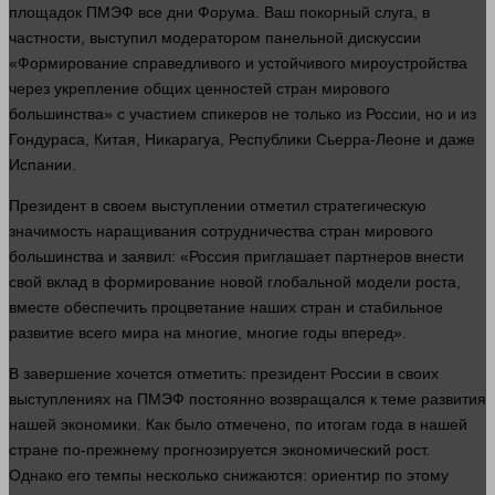
площадок ПМЭФ все дни Форума. Ваш покорный слуга, в
частности, выступил модератором панельной дискуссии
«Формирование справедливого и устойчивого мироустройства
через укрепление общих ценностей стран мирового
большинства» с участием спикеров не только из России, но и из
Гондураса, Китая, Никарагуа, Республики Сьерра-Леоне и даже
Испании.
Президент в своем выступлении отметил стратегическую
значимость наращивания сотрудничества стран мирового
большинства и заявил: «Россия приглашает партнеров внести
свой вклад в формирование новой глобальной модели роста,
вместе
обеспечить процветание
наших
стран и стабильное
развитие всего мира на многие, многие годы вперед».
В завершение хочется отметить: президент России в своих
выступлениях на ПМЭФ постоянно возвращался к теме
развития
нашей
экономики
. Как было отмечено, по итогам
года
в нашей
стране по-прежнему прогнозируется экономический рост.
Однако его темпы
несколько
снижаются: ориентир по этому