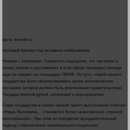
фото
: kremlin.ru
тестовый
баннер
под заглавное изображение
Начнем с
экономики
. Сложилось
ощущение
, что так
много
о
наших
планах и достижениях в этой сфере президент никогда
еще не
говорил
на площадках ПМЭФ. По сути, главой нашего
государства было сформулировано целое экономическое
послание, которое должно быть реализовано правительством,
Государственной думой, регионами и корпорациями.
Глава государства в самом начале своего выступления отметил:
«Наша
Экономика
… становится более качественной, сложной,
многогранной». При этом он определил фундаментальный
подход к обеспечению национального социально-