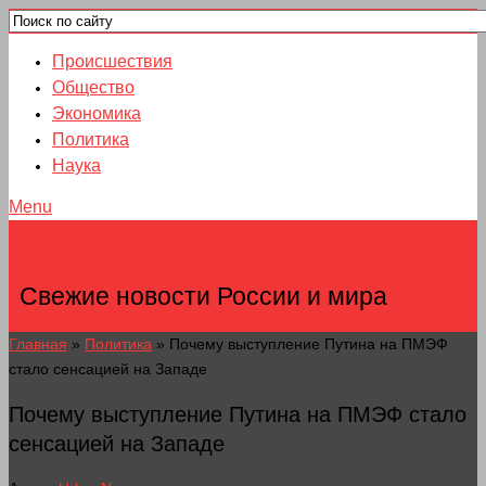
Происшествия
Общество
Экономика
Политика
Наука
Menu
НОВОСТИ ГОРОДОВ
Свежие новости России и мира
Главная
»
Политика
»
Почему выступление Путина на ПМЭФ
стало сенсацией на Западе
Почему выступление Путина на ПМЭФ стало
сенсацией на Западе