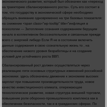
экономического
развития
, который был обозначен как «переход
на траекторию сбалансированного роста». Суть его состоит в
том, что государству в экономической сфере необходимо
обращать
внимание
одновременно на три базовых показателя:
на снижение <span class="wp-tooltip" title="инфляция в
психологии — Затопление сознания содержанием берущим
начало в коллективном бессознательном и связанным прежде
всего с энергией либидо Если Я не в состоянии включить
данные содержания в свою сознательную жизнь то , на
обеспечение низкого уровня безработицы и на создание
условий для устойчивого роста
ВВП
.
Сбалансированный рост
должен
осуществляться через
реализацию пяти основных структурных изменений российской
экономики
.
здесь
обозначены
движение
к экономике высоких
зарплат при повышении производительности труда, новое
качество инвестиционного климата, опережающее
технологическое развитие, новая
структура
внешней торговли,
повышение роли оборонно-промышленного комплекса как в
обеспечении безопасности, так и в гражданских сферах. По