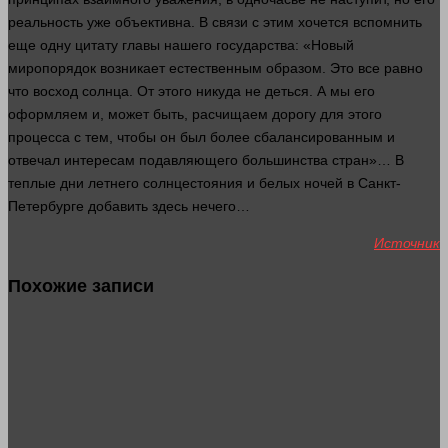
реальность уже объективна. В связи с этим хочется вспомнить
еще одну цитату главы нашего государства: «Новый
миропорядок возникает естественным образом. Это все равно
что восход солнца. От этого никуда не деться. А мы его
оформляем и, может быть, расчищаем дорогу для этого
процесса с тем, чтобы он был более сбалансированным и
отвечал
интересам подавляющего большинства стран»… В
теплые дни летнего солнцестояния и белых ночей в Санкт-
Петербурге добавить
здесь
нечего…
Источник
Похожие записи