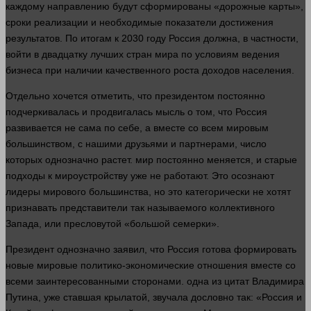
каждому направлению будут сформированы «дорожные карты»,
сроки реализации и необходимые показатели достижения
результатов. По итогам к 2030 году Россия должна, в частности,
войти в двадцатку лучших стран мира по условиям ведения
бизнеса
при наличии качественного роста доходов населения.
Отдельно хочется отметить, что президентом постоянно
подчеркивалась и продвигалась мысль о том, что Россия
развивается не сама по себе, а
вместе
со всем мировым
большинством, с нашими друзьями и партнерами, число
которых однозначно растет.
мир
постоянно меняется, и старые
подходы к мироустройству уже не работают. Это осознают
лидеры мирового большинства, но это категорически не хотят
признавать представители так называемого коллективного
Запада, или пресловутой «
большой
семерки».
Президент однозначно заявил, что Россия готова формировать
новые мировые политико-экономические отношения
вместе
со
всеми заинтересованными сторонами.
одна
из цитат Владимира
Путина, уже ставшая крылатой, звучала дословно так: «Россия и