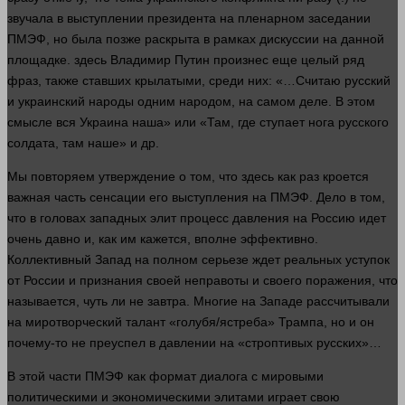
звучала в выступлении президента на пленарном заседании
ПМЭФ, но была позже раскрыта в рамках дискуссии на данной
площадке.
здесь
Владимир Путин произнес еще целый ряд
фраз, также ставших крылатыми, среди них: «…Считаю русский
и украинский народы одним народом, на самом деле. В этом
смысле вся Украина наша» или «Там, где ступает нога русского
солдата, там наше» и др.
Мы повторяем утверждение о том, что
здесь
как раз кроется
важная
часть
сенсации его выступления на ПМЭФ. Дело в том,
что в головах западных элит
процесс
давления
на Россию
идет
очень
давно
и, как им кажется, вполне эффективно.
Коллективный Запад на полном серьезе ждет реальных уступок
от России и признания своей неправоты и своего
поражения
, что
называется, чуть ли не
завтра
. Многие на Западе рассчитывали
на миротворческий
талант
«голубя/ястреба» Трампа, но и он
почему-то не преуспел в давлении на «строптивых русских»…
В этой
части
ПМЭФ как
формат
диалога с мировыми
политическими и экономическими элитами играет свою