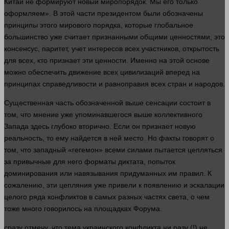
Китай не формируют новый миропорядок. Мы его только
оформляем». В этой
части
президентом были обозначены
принципы этого мирового порядка, которые глобальное
большинство уже считает признанными общими ценностями, это
консенсус, паритет, учет интересов всех участников, открытость
для всех, кто признает эти ценности. Именно на этой основе
можно обеспечить
движение
всех цивилизаций вперед на
принципах справедливости и равноправия всех стран и народов.
Существенная
часть
обозначенной выше сенсации состоит в
том, что мнение уже упоминавшегося выше коллективного
Запада
здесь
глубоко вторично. Если он признает новую
реальность, то ему найдется в ней
место
. Но факты
говорят
о
том, что западный «гегемон» всеми силами пытается цепляться
за привычные для него форматы диктата, попыток
доминирования или навязывания придуманных им правил. К
сожалению, эти цепляния уже привели к появлению и эскалации
целого ряда конфликтов в самых разных частях света, о чем
тоже
много
говорилось на площадках Форума.
сразу
отмечу, что тема украинского конфликта ни разу (!) не