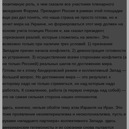
позитивную роль, о чем сказали все участники пленарного
заседания Форума. Президент России в рамках этой площадки
еще раз дал
понять
, что наша страна не просто готова, но и
хочет мира на Украине, но формироваться этот
мир
должен
на
основе учета позиции России и, как
сказал
президент,
«признания реалий, которые сложились на земле». Это
возможно только при наличии трех условий: 1) признание
Западом причин начала конфликта, 2) демонстрация готовности
их устранения, 3) осуществление всеми сторонами конфликта (а
не только Россией) реальных шагов по достижению мира.
Готовы ли к этому бандеровский режим и коллективный Запад —
большой
вопрос
. Но достижение мира — это результат, к
которому надо не только стремиться, но над которым надо
работать
. К сожалению, работа (в первую очередь над собой) —
это не самая сильная сторона
наших
оппонентов.
здесь
, конечно,
нельзя
обойти тему атак Израиля на Иран. Это
тоже проявление неоимпериализма и неоколониализма, пусть и
руками
«младшего партнера» коллективного Запада.
здесь
американские гегемонисты и их союзники снова пытаются