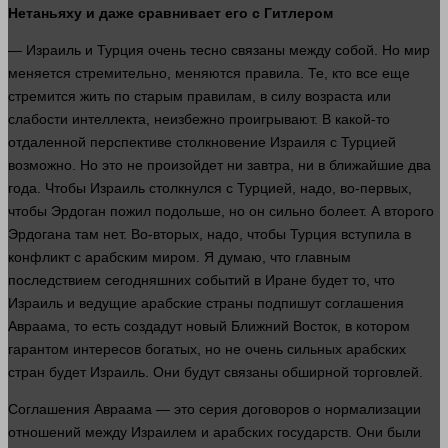
Нетаньяху и даже сравнивает его с Гитлером
— Израиль и Турция очень тесно связаны между собой. Но
мир
меняется стремительно, меняются правила. Те, кто все еще
стремится жить по старым правилам, в силу возраста или
слабости интеллекта, неизбежно проигрывают. В какой-то
отдаленной перспективе столкновение Израиля с Турцией
возможно. Но это не произойдет ни
завтра
, ни в ближайшие два
года
. Чтобы Израиль столкнулся с Турцией, надо, во-первых,
чтобы Эрдоган пожил подольше, но он сильно болеет. А
второго
Эрдогана там нет. Во-вторых, надо, чтобы Турция вступила в
конфликт с арабским миром. Я
думаю
, что главным
последствием сегодняшних событий в Иране будет то, что
Израиль и ведущие арабские
страны
подпишут соглашения
Авраама, то есть создадут новый Ближний Восток, в котором
гарантом интересов богатых, но не очень сильных арабских
стран будет Израиль. Они будут связаны обширной торговлей.
Соглашения Авраама — это серия договоров о нормализации
отношений между Израилем и
арабских государств. Они были