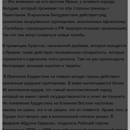
— Это возможно на юго-востоке Ирана, у кочевого народа
белуджи, который проживает по обе
стороны
границы с
Пакистаном. В иранском Белуджистане действует ряд
суннитских вооруженных группировок, аналогичных афганскому
«Талибану» (запрещенная в РФ террористическая организация).
Так что там могут появиться новые талибы.
В провинции Хузестан, населенной арабами, которая находится
с Ираком, также действуют вооруженные сепаратисты, которые
стремятся к отделению этого региона. Там не раз происходили
беспорядки, вспышки насилия и теракты.
В Иранском Курдистане на северо-западе
страны
действуют
различные курдские группировки. В мире насчитывается более
40 миллионов курдов, это самый многочисленный народ,
который не имеет своей государственности и хочет ее получить.
Но появление Курдистана на Ближнем Востоке настолько
никому не
нужно
, что я не уверен, что он появится. Кроме того, в
Турции этот
вопрос
уже в значительной степени решен. В
феврале Абдулла Оджалан, создатель Рабочей
партии
Курдистана (РПК), с 1999
года
отбывающий пожизненный срок в