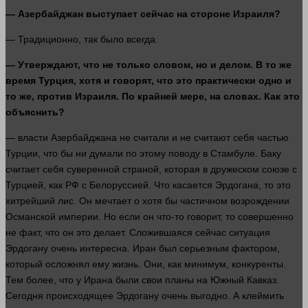
— Азербайджан выступает
сейчас
на стороне Израиля?
— Традиционно, так было всегда.
— Утверждают, что не только словом, но и делом. В то же
время
Турция, хотя и
говорят
, что это практически одно и
то же, против Израиля. По крайней мере, на словах. Как это
объяснить?
—
власти
Азербайджана не считали и не считают себя частью
Турции, что бы ни думали по этому поводу в Стамбуле. Баку
считает себя суверенной страной, которая в дружеском союзе с
Турцией, как РФ с Белоруссией. Что касается Эрдогана, то это
хитрейший лис. Он мечтает о хотя бы частичном возрождении
Османской империи. Но если он что-то
говорит
, то совершенно
не факт, что он это делает. Сложившаяся
сейчас
ситуация
Эрдогану очень интересна. Иран был серьезным фактором,
который осложнял ему
жизнь
. Они, как минимум, конкуренты.
Тем более, что у Ирана были свои планы на Южный Кавказ.
Сегодня происходящее Эрдогану очень выгодно. А клеймить