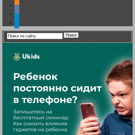
odnoklassniki
vkontakte
telegram