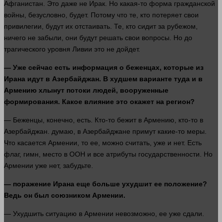
Афганистан. Это даже не Ирак. Но какая-то форма гражданской
войны
, безусловно, будет. Потому что те, кто потеряет свои
привилегии, будут их отстаивать. Те, кто сидит за рубежом,
ничего
не забыли, они будут решать свои вопросы. Но до
трагического уровня Ливии это не дойдет.
— Уже
сейчас
есть
информация
о беженцах, которые из
Ирана идут в Азербайджан. В худшем варианте туда и в
Армению хлынут потоки
людей
, вооруженные
формирования. Какое влияние это окажет на регион?
— Беженцы, конечно, есть. Кто-то бежит в Армению, кто-то в
Азербайджан.
думаю
, в Азербайджане примут какие-то меры.
Что касается Армении, то ее, можно считать, уже и нет. Есть
флаг, гимн,
место
в ООН и все атрибуты государственности. Но
Армении уже нет, забудьте.
—
поражение
Ирана еще
больше
ухудшит ее положение?
Ведь он был союзником Армении.
— Ухудшить ситуацию в Армении невозможно, ее уже сдали.