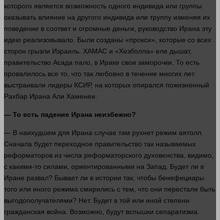
которого является возможность одного индивида или группы
оказывать влияние на другого индивида или труппу изменяя их
поведение в соответ и огромные
деньги
, руководство Ирана эту
идею реализовывало. Были созданы «прокси», которые со всех
сторон грызли Израиль. ХАМАС и «Хезболла» еле дышат,
правительство Асада пало, в Ираке свои заморочки. То есть
провалилось все то, что так любовно в течение многих
лет
выстраивали лидеры КСИР, на которых опирался пожизненный
Рахбар Ирана Али Хаменеи.
— То есть падение Ирана неизбежно?
— В наихудшем для Ирана
случае
там рухнет режим аятолл.
Сначала будет переходное правительство так называемых
реформаторов из числа реформаторского духовенства, видимо,
с какими-то силами, ориентированными на Запад. Будет ли в
Иране развал? Бывает ли в
истории
так, чтобы бенефициары
того или иного режима смирились с тем, что они перестали быть
выгодополучателями? Нет. Будет в той или иной степени
гражданская
война
. Возможно, будут вспышки сепаратизма.