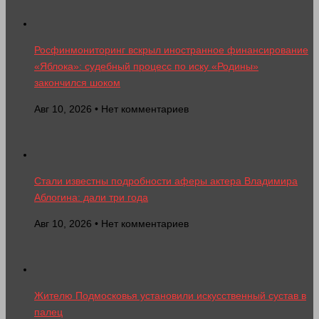
Росфинмониторинг вскрыл иностранное финансирование
«Яблока»: судебный процесс по иску «Родины»
закончился шоком
Авг 10, 2026 • Нет комментариев
Стали известны подробности аферы актера Владимира
Аблогина: дали три года
Авг 10, 2026 • Нет комментариев
Жителю Подмосковья установили искусственный сустав в
палец