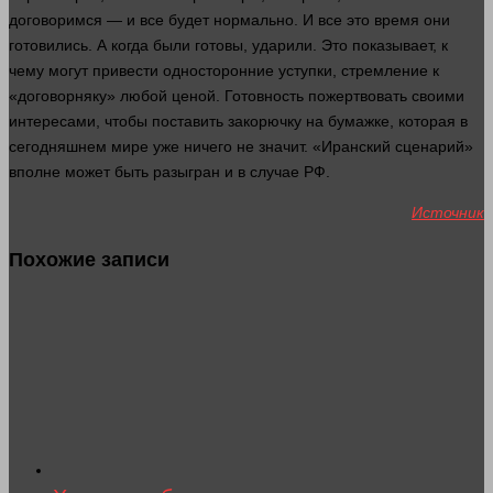
договоримся — и все будет нормально. И все это
время
они
готовились. А когда были готовы, ударили. Это показывает, к
чему могут привести односторонние уступки, стремление к
«договорняку» любой ценой. Готовность пожертвовать своими
интересами, чтобы поставить закорючку на бумажке, которая в
сегодняшнем мире уже
ничего
не
значит
. «Иранский сценарий»
вполне может быть разыгран и в
случае
РФ.
Источник
Похожие записи