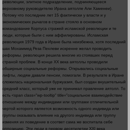
революции, элитное подразделение, подчиняющееся
верховному руководителю Ирана аятолле Али Хаменеи).
Потому что последние
лет
15 фактически у
власти
и у
экономических рычагов в стране стояло в основном
командование Корпуса стражей исламской революции и те
люди
, которые были с ним аффилированы. Исламская
революция
1979
года
в Иране была неизбежна, хотя последний
шах Мохаммед Реза Пехлеви искренне желал проводить
реформы.
революция
решила многие из стоявших перед
страной проблем. В конце ХХ века аятоллы проводили
обширные социальные реформы. Открывались социальные
лифты, людям давали пенсии, помогали. В результате в Иране
сложилась национальная буржуазия, был создан внушительный
средний класс, который уже не принимал правление аятолл. То
есть <span class="wp-tooltip" title="социальное взаимодействие
отношение между индивидами или группами отличительной
чертой которого является возможность одного индивида или
группы оказывать влияние на другого индивида или труппу
изменяя их поведение в соответ сама же воспитала себе
оппозицию. Эти
люди
в первом десятилетии ХХI века