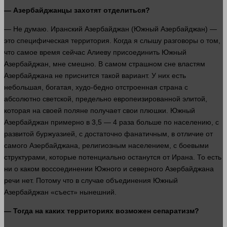
— Азербайджанцы захотят отделиться?
— Не
думаю
. Иранский Азербайджан (Южный Азербайджан) —
это специфическая территория. Когда я слышу разговоры о том,
что самое
время
сейчас
Алиеву присоединить Южный
Азербайджан, мне смешно. В самом страшном сне властям
Азербайджана не приснится такой вариант. У них есть
небольшая, богатая, худо-бедно отстроенная страна с
абсолютно светской, предельно европеизированной элитой,
которая на своей поляне получает свои плюшки. Южный
Азербайджан примерно в 3,5 — 4 раза
больше
по населению, с
развитой буржуазией, с достаточно фанатичным, в отличие от
самого Азербайджана, религиозным населением, с боевыми
структурами, которые потенциально останутся от Ирана. То есть
ни о каком воссоединении Южного и северного Азербайджана
речи нет. Потому что в
случае
объединения Южный
Азербайджан «съест» нынешний.
— Тогда на каких территориях возможен сепаратизм?