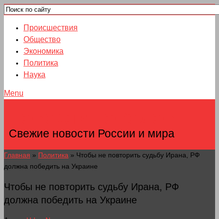
Происшествия
Общество
Экономика
Политика
Наука
Menu
НОВОСТИ ГОРОДОВ
Свежие новости России и мира
Главная
»
Политика
»
Чтобы не повторить судьбу Ирана, РФ
должна победить на Украине
Чтобы не повторить судьбу Ирана, РФ
должна победить на Украине