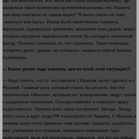
где, как выяснилось, все было настолько коррумпировано, где
оказалось такое
количество
противников режима, что Израиль
там имел контакты на самом верху? Я
много
писал на тему
«казаться или быть». Ирану были свойственны показуха,
коррупция, чудовищное кумовство, затыкание всех дырок, через
которые народное недовольство могло бы находить легальный
выход. Поэтому случилось то, что случилось. Такие операции
готовятся
долго
.
думаю
, ее готовили с момента гибели Кесема
Сулеймани.
— Какие уроки надо извлечь нам из всей этой ситуации?
— Надо
понять
, что то, что сделали с Ираном, могут сделать и с
Россией. Главный урок, который стоило бы уяснить: все эти
бесконечные «Мински», которым нет альтернативы, ведут только
к ухудшению положения. Они расслабляют и помогают врагу
подготовиться. Украина всего лишь
инструмент
Запада. Запад
копит силы и ждет, когда РФ поизотрется об Украину. С Ираном в
течение всего этого
времени
тоже ласково говорили, улыбались
ему, учитывали его позицию, назначали очередные туры
переговоров, вели эти переговоры, заверяли, что вот мы
сейчас