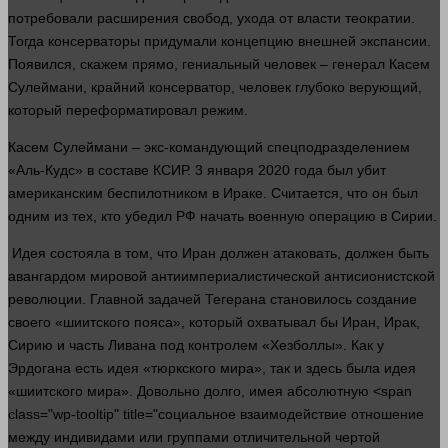
потребовали расширения свобод, ухода от
власти
теократии.
Тогда консерваторы придумали концепцию внешней экспансии.
Появился, скажем
прямо
, гениальный
человек
–
генерал
Касем
Сулеймани, крайний консерватор,
человек
глубоко верующий,
который переформатировал режим.
Касем Сулеймани – экс-командующий спецподразделением
«Аль-Кудс» в составе КСИР. 3 января 2020
года
был убит
американским беспилотником в Ираке. Считается, что он был
одним из тех, кто убедил РФ начать военную операцию в Сирии.
Идея состояла в том, что Иран
должен
атаковать,
должен
быть
авангардом мировой антиимпериалистической антисионистской
революции. Главной задачей Тегерана становилось создание
своего «шиитского пояса», который охватывал бы Иран, Ирак,
Сирию и
часть
Ливана под контролем «Хезболлы». Как у
Эрдогана есть идея «тюркского мира», так и
здесь
была идея
«шиитского мира». Довольно
долго
, имея абсолютную <span
class="wp-tooltip" title="социальное взаимодействие отношение
между индивидами или группами отличительной чертой