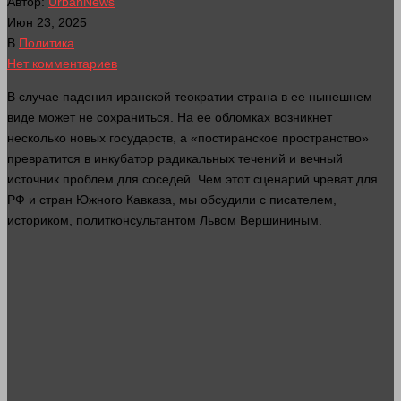
Автор:
UrbanNews
Июн 23, 2025
В
Политика
Нет комментариев
В
случае
падения иранской теократии страна в ее нынешнем
виде может не сохраниться. На ее обломках возникнет
несколько
новых государств, а «постиранское пространство»
превратится в инкубатор радикальных течений и вечный
источник проблем для соседей. Чем этот сценарий чреват для
РФ и стран Южного Кавказа, мы обсудили с писателем,
историком, политконсультантом Львом Вершининым.