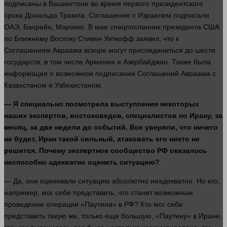
подписаны в Вашингтоне во
время
первого президентского
срока Дональда Трампа. Соглашения с Израилем подписали
ОАЭ, Бахрейн, Марокко. В мае спецпосланник президента США
по Ближнему Востоку Стивен Уиткофф заявил, что к
Соглашениям Авраама вскоре могут присоединиться до шести
государств, в том числе Армения и Азербайджан. Также была
информация
о возможном подписании Соглашений Авраама с
Казахстаном и Узбекистаном.
— Я специально посмотрела выступления некоторых
наших
экспертов, востоковедов, специалистов по Ирану, за
месяц, за две недели до событий. Все уверяли, что
ничего
не будет, Иран такой сильный, атаковать его
никто
не
решится. Почему экспертное сообщество РФ оказалось
неспособно адекватно оценить ситуацию?
— Да, они оценивали ситуацию абсолютно неадекватно. Но кто,
например
,
мог
себе представить, что станет возможным
проведение операции «Паутина» в РФ? Кто
мог
себе
представить такую же, только еще большую, «Паутину» в Иране,