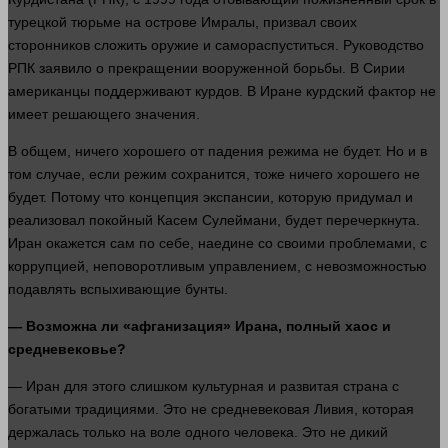
турецкой тюрьме на острове Имралы, призвал своих
сторонников сложить
оружие
и самораспуститься. Руководство
РПК заявило о прекращении вооруженной борьбы. В Сирии
американцы поддерживают курдов. В Иране курдский фактор не
имеет решающего
значения
.
В общем,
ничего
хорошего от падения режима не будет. Но и в
том
случае
, если режим сохранится, тоже
ничего
хорошего не
будет. Потому что концепция экспансии, которую придумал и
реализовал покойный Касем Сулеймани, будет перечеркнута.
Иран окажется сам по себе, наедине со своими проблемами, с
коррупцией, неповоротливым управлением, с невозможностью
подавлять вспыхивающие бунты.
— Возможна ли «афганизация» Ирана, полный хаос и
средневековье?
— Иран для этого
слишком
культурная и развитая страна с
богатыми традициями. Это не средневековая Ливия, которая
держалась только на воле
одного
человека
. Это не дикий