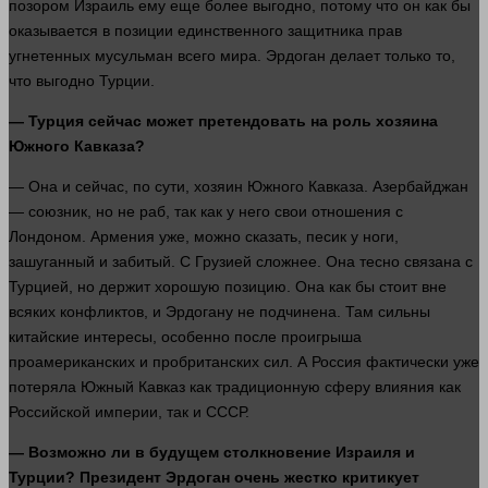
позором Израиль ему еще более выгодно, потому что он как бы
оказывается в позиции единственного защитника прав
угнетенных мусульман всего мира. Эрдоган делает только то,
что выгодно Турции.
— Турция
сейчас
может претендовать на роль хозяина
Южного Кавказа?
— Она и
сейчас
, по сути, хозяин Южного Кавказа. Азербайджан
— союзник, но не раб, так как у него свои отношения с
Лондоном. Армения уже, можно
сказать
, песик у
ноги
,
зашуганный и забитый. С Грузией сложнее. Она тесно связана с
Турцией, но держит хорошую позицию. Она как бы стоит вне
всяких конфликтов, и Эрдогану не подчинена. Там сильны
китайские
интересы
, особенно после проигрыша
проамериканских и пробританских
сил
. А Россия фактически уже
потеряла Южный Кавказ как традиционную сферу влияния как
Российской империи, так и СССР.
— Возможно ли в будущем столкновение Израиля и
Турции? Президент Эрдоган очень жестко критикует