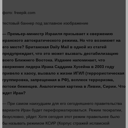
фото
: freepik.com
тестовый
баннер
под заглавное изображение
— Премьер-министр Израиля призывает к свержению
иранского автократического режима. Но что возникнет на
его
месте
? Британская Daily Mail в
одной
из статей
предупреждает, что это может вызвать дестабилизацию
всего Ближнего Востока. Издание напоминает, что
свержение лидера Ирака Саддама Хусейна в 2003 году
привело к хаосу, вызвало к
жизни
ИГИЛ (террористическая
группировка, запрещенная в РФ), всплеск терроризма,
потоки беженцев. Аналогичная картина в Ливии, Сирии. Что
ждет Иран?
— При самом наихудшем для его сегодняшнего правительства
варианте Иран будет переформатироваться. Режим теократии,
безусловно, уйдет. Хотя сегодня этот режим правильнее было
бы называть режимом КСИР (Корпус стражей исламской