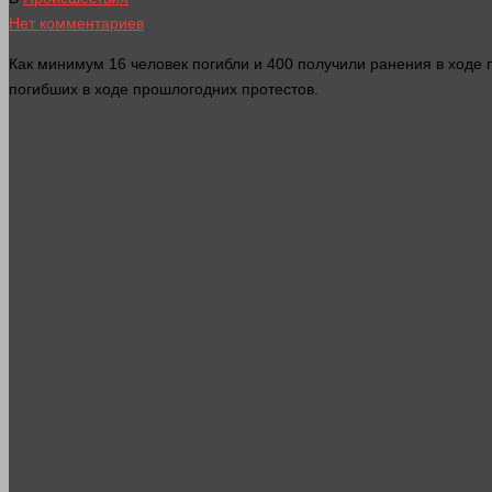
Нет комментариев
Как минимум 16
человек
погибли и 400 получили ранения в ходе 
погибших в ходе прошлогодних протестов.