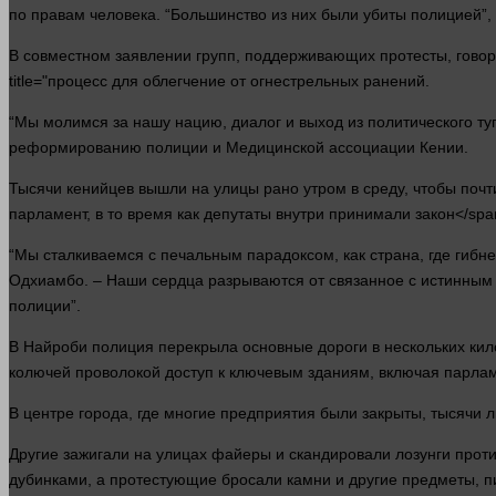
по правам
человека
. “Большинство из них были убиты полицией”
В совместном заявлении групп, поддерживающих протесты, говор
title="процесс для облегчение от огнестрельных ранений.
“Мы молимся за нашу нацию, диалог и выход из политического ту
реформированию полиции и Медицинской ассоциации Кении.
Тысячи кенийцев вышли на улицы рано утром в среду, чтобы поч
парламент, в то
время
как депутаты внутри принимали
закон</spa
“Мы сталкиваемся с печальным парадоксом, как страна, где гибн
Одхиамбо. – Наши сердца разрываются от связанное с истинным
полиции”.
В Найроби полиция перекрыла основные дороги в нескольких кил
колючей проволокой доступ к ключевым зданиям, включая парла
В центре города, где многие предприятия были закрыты, тысячи
л
Другие зажигали на улицах файеры и скандировали лозунги прот
дубинками, а протестующие бросали камни и другие предметы, п