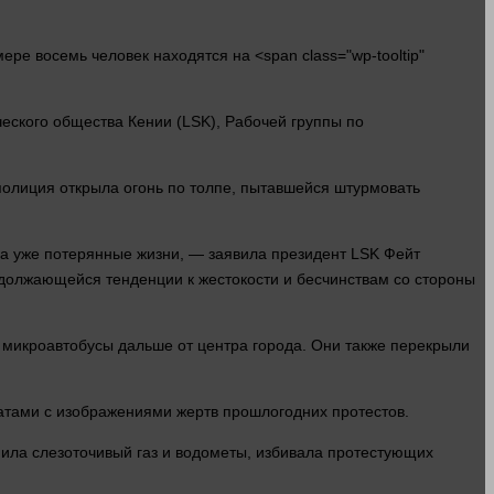
мере восемь
человек
находятся на <span class="wp-tooltip"
ческого общества Кении (LSK), Рабочей группы по
 полиция открыла
огонь
по толпе, пытавшейся штурмовать
за уже потерянные
жизни
, — заявила президент LSK Фейт
должающейся тенденции к жестокости и бесчинствам со
стороны
и микроавтобусы дальше от центра города. Они также перекрыли
атами с изображениями жертв прошлогодних протестов.
нила слезоточивый газ и водометы, избивала протестующих