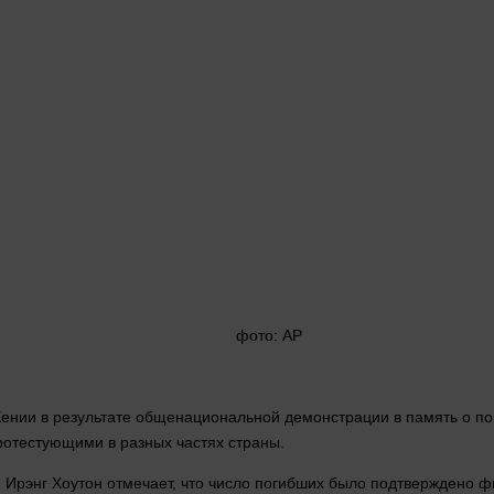
фото
: AP
Кении в результате общенациональной демонстрации в
память
о по
протестующими в разных частях
страны
.
 Ирэнг Хоутон отмечает, что число погибших было подтверждено 