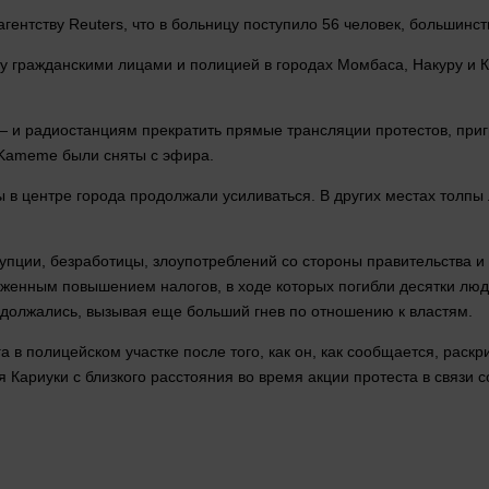
ентству Reuters, что в больницу поступило 56
человек
, большинст
 гражданскими лицами и полицией в городах Момбаса, Накуру и Ки
— и радиостанциям прекратить прямые трансляции протестов, пригр
 Kameme были сняты с эфира.
 в центре города продолжали усиливаться. В других местах толпы
рупции, безработицы, злоупотреблений со
стороны
правительства и
женным повышением налогов, в ходе которых погибли десятки
люд
одолжались, вызывая еще больший гнев по отношению к властям.
 в полицейском участке после того, как он, как сообщается, раск
 Кариуки с близкого расстояния во
время
акции протеста в связи 