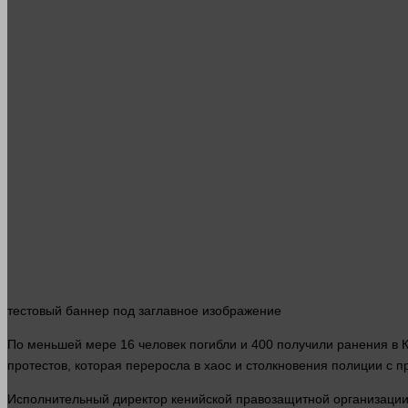
тестовый
баннер
под заглавное изображение
По меньшей мере 16
человек
погибли и 400 получили ранения в 
протестов, которая переросла в хаос и столкновения полиции с 
Исполнительный директор кенийской правозащитной организации