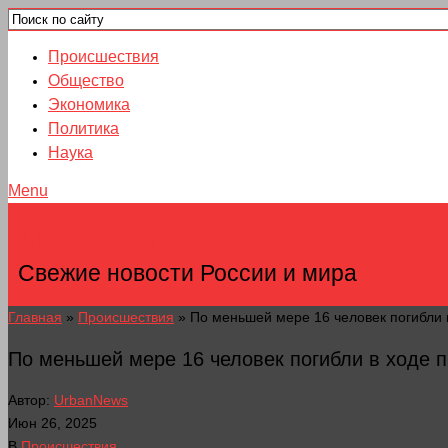
Происшествия
Общество
Экономика
Политика
Наука
Menu
НОВОСТИ ГОРОДОВ
Свежие новости России и мира
Главная
»
Происшествия
»
По меньшей мере 16 человек погибли 
По меньшей мере 16 человек погибли в ходе п
Автор:
UrbanNews
Июн 26, 2025
В
Происшествия