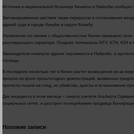
Источник в национальной больнице Кениаты в Найроби сообщил аг
Запланированные шествия также переросли в столкновения между
зданий
суда
в городе Кикуйю в округе Киамбу.
Управление по связям с общественностью Кении приказало
теле
регулирующего характера. Позднее телеканалы NTV, KTN, K24 и
Законодатели покинули здания парламента в Найроби, а протесты
столицы.
В последние
несколько
лет
в Кении растет возмущение из-за кор
прошли на фоне прошлогодних демонстраций, вызванных предло
протесты пошли на спад, но
убийства
, аресты и исчезновения пр
Два инцидента в этом месяце –
смерть
учителя Альберта Оджванга
социальных сетях, и расстрел полицейскими продавца Бонифация
Похожие записи