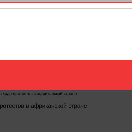
в ходе протестов в африканской стране
ротестов в африканской стране