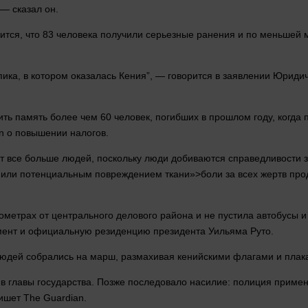
, —
сказал
он.
ится, что 83
человека
получили серьезные ранения и по меньшей 
пика, в котором оказалась Кения”, — говорится в заявлении Юриди
тить
память
более чем 60
человек
, погибших в
прошлом
году, когда
n о повышении налогов.
ет все
больше
людей
, поскольку
люди
добиваются справедливости 
 или потенциальным повреждением ткани»>боли за всех жертв про
ометрах от центрального делового района и не пустила автобусы 
мент и официальную резиденцию президента Уильяма Руто.
юдей
собрались на марш, размахивая кенийскими флагами и плак
ив главы государства. Позже последовало насилие: полиция приме
ишет The Guardian.