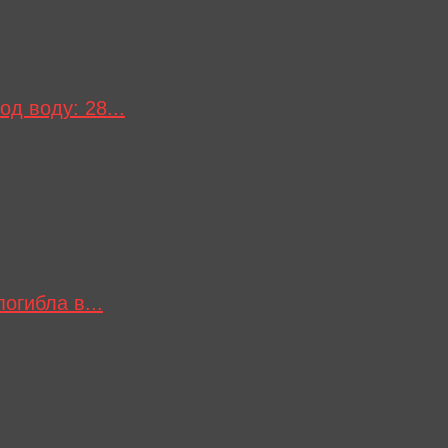
од воду: 28...
огибла в...