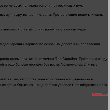
во из которых получили ранения от резиновых пуль.
суму и в других частях
страны
. Протестующие подожгли
часть
озив тем, кто не выполнит директиву, принять меры
людей
прошли маршем по основным дорогам в направлении
 роста стоимости
жизни
, отмечает The Guardian. Протесты в среду
ей
и еще
больше
пропали без вести. Со
временем
уличные
ритиковал высокопоставленного полицейского чиновника в
со смертью Оджванга – еще
больше
усилили гнев общественности.
Источник