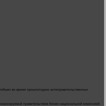
гибших во
время
прошлогодних антиправительственных
финансируемой правительством Кении национальной комиссией